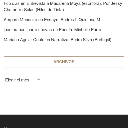
z
Fco diaz
en
Entrevista a Macarena Moya (escritora). Por Jessy
s
V
Chamorro-Salas (Hilos de Tinta)
e
c
Amparo Mendoza
en
Ensayo. Andrés I. Quintana M.
c
h
juan manuel parra cuevas
en
Poesía. Michelle Parra
i
o
Mariana Aguiar Couto
en
Narrativa. Pedro Silva (Portugal)
l
a
ARCHIVOS
A
r
c
h
i
v
o
s