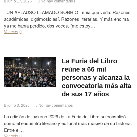
junio 17, 2026
No hay comentarios
UN APLAUSO LLAMADO SOBRIO Tenía que verla. Razones
académicas, digámoslo así. Razones literarias. Y más encima
ya me había perdido, dos veces, (me estoy…
Ver más
R
e
s
e
ñ
a
La Furia del Libro
t
reúne a 66 mil
e
a
personas y alcanza la
t
convocatoria más alta
r
a
de sus 17 años
l
.
junio 3, 2026
No hay comentarios
‹
‹
La edición de invierno 2026 de La Furia del Libro se consolidó
U
como el encuentro literario y editorial más masivo de su historia.
n
Entre el…
T
Ver más
L
r