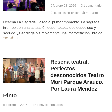
a
p
r
febrero 28, 2026
1 comentario
t
e
n
r
catolicismo
critica
sátira
teatro
r
a
a
s
r
l
Reseña La Sagrada Desde el primer momento, La sagrada
o
d
M
irrumpe con una actuación desenfadada que descoloca y
n
o
o
a
M
seduce. ¿Sacrílega o simplemente una interpretación libre de…
n
s
a
t
Ver más
R
y
r
a
e
a
t
j
s
l
í
e
e
c
n
‹
ñ
a
e
‹
a
Reseña teatral.
n
z
L
«
z
Perfectos
V
o
L
a
e
s
a
desconocidos Teatro
l
c
p
s
a
Mori Parque Arauco.
c
u
a
c
h
e
g
Por Laura Méndez
o
i
n
r
Pinto
n
o
t
a
v
l
e
d
o
a
febrero 2, 2026
No hay comentarios
s
a
c
d
»