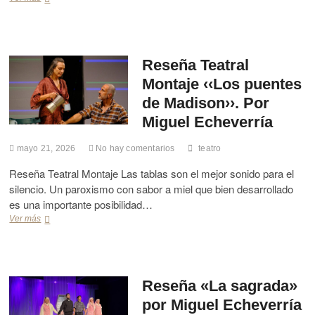
a
a
F
n
u
v
r
í
i
Reseña Teatral
a
a
L
Montaje ‹‹Los puentes
d
l
e
de Madison››. Por
a
l
m
Miguel Echeverría
L
a
i
d
mayo 21, 2026
No hay comentarios
teatro
b
o
r
D
Reseña Teatral Montaje Las tablas son el mejor sonido para el
o
e
silencio. Un paroxismo con sabor a miel que bien desarrollado
r
s
e
e
es una importante posibilidad…
ú
o
Ver más
R
n
›
e
e
›
s
a
.
e
6
P
ñ
6
o
a
Reseña «La sagrada»
m
r
T
por Miguel Echeverría
i
B
e
l
e