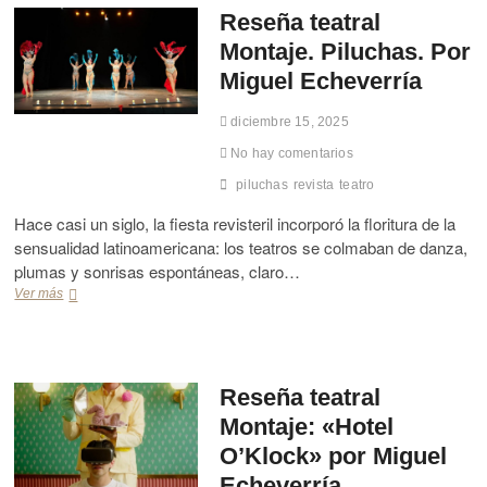
o
e
e
Reseña teatral
s
r
p
d
Montaje. Piluchas. Por
r
o
e
í
r
Miguel Echeverría
s
a
t
c
a
o
diciembre 15, 2025
j
n
e
No hay comentarios
o
F
c
piluchas
revista
teatro
e
i
s
d
Hace casi un siglo, la fiesta revisteril incorporó la floritura de la
t
o
sensualidad latinoamericana: los teatros se colmaban de danza,
i
s
plumas y sonrisas espontáneas, claro…
v
T
a
Ver más
R
e
l
e
a
I
s
t
n
e
r
t
ñ
o
e
a
Reseña teatral
M
r
t
o
Montaje: «Hotel
n
e
r
a
a
O’Klock» por Miguel
i
c
t
P
Echeverría
i