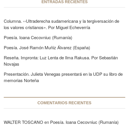
.
n
ENTRADAS RECIENTES
i
a
E
B
T
c
e
g
e
c
h
s
a
u
Columna. ‹‹Ultraderecha sudamericana y la tergiversación de
e
t
t
i
i
v
los valores cristianos». Por Miguel Echeverría
i
r
e
e
a
o
ó
r
n
Poesía. Ioana Cecovniuc (Rumanía)
p
M
r
n
o
o
t
Poesía. José Ramón Muñiz Álvarez (España)
í
r
r
e
d
a
B
i
Reseña. Impronta: Luz Lenta de Ilma Rakusa. Por Sebastián
e
R
e
r
Novajas
e
n
c
e
Presentación. Julieta Venegas presentará en la UDP su libro de
a
o
r
l
n
memorias Norteña
d
e
t
o
t
M
a
r
a
COMENTARIOS RECIENTES
r
a
t
í
d
n
WALTER TOSCANO
en
Poesía. Ioana Cecovniuc (Rumanía)
a
e