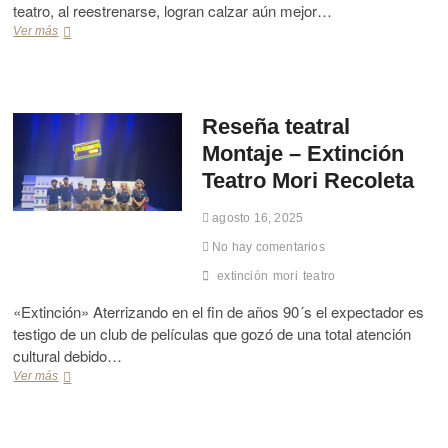
g
z
teatro, al reestrenarse, logran calzar aún mejor…
j
u
P
e
Ver más
R
e
i
:
e
l
n
«
s
E
t
H
e
c
o
o
ñ
h
t
a
Reseña teatral
e
e
t
v
Montaje – Extinción
l
e
e
O
a
Teatro Mori Recoleta
r
’
t
r
K
r
agosto 16, 2025
í
l
a
a
o
l
No hay comentarios
c
M
extinción
mori
teatro
k
o
»
n
«Extinción» Aterrizando en el fin de años 90´s el expectador es
p
t
testigo de un club de películas que gozó de una total atención
o
a
cultural debido…
r
j
M
e
Ver más
R
i
:
e
g
R
s
u
e
e
e
u
ñ