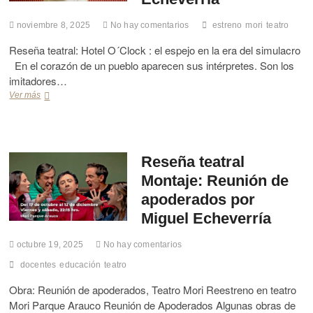
r
a
o
a
r
n
noviembre 8, 2025
No hay comentarios
estreno
mori
teatro
l
q
a
M
u
Reseña teatral: Hotel O´Clock : el espejo en la era del simulacro
l
o
e
d
En el corazón de un pueblo aparecen sus intérpretes. Son los
n
A
e
t
imitadores…
r
C
a
a
Ver más
R
i
j
u
e
n
e
c
s
e
.
o
e
–
P
.
ñ
V
i
P
a
Reseña teatral
a
l
o
t
l
Montaje: Reunión de
u
r
e
d
c
L
a
apoderados por
i
h
a
t
v
Miguel Echeverría
a
u
r
i
s
r
a
a
.
a
octubre 19, 2025
No hay comentarios
l
2
P
M
M
0
docentes
educación
teatro
o
é
o
2
r
n
n
Obra: Reunión de apoderados, Teatro Mori Reestreno en teatro
5
M
d
t
Mori Parque Arauco Reunión de Apoderados Algunas obras de
i
e
a