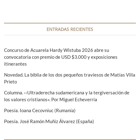
d
r
g
a
a
a
d
a
n
a
c
t
s
ENTRADAS RECIENTES
i
e
i
r
g
ó
i
u
Concurso de Acuarela Hardy Wistuba 2026 abre su
n
o
i
convocatoria con premio de USD $3.000 y exposiciones
r
e
itinerantes
d
:
n
e
Novedad. La biblia de los dos pequeños traviesos de Matías Villa
t
Prieto
e
e
:
Columna. ‹‹Ultraderecha sudamericana y la tergiversación de
n
los valores cristianos». Por Miguel Echeverría
t
Poesía. Ioana Cecovniuc (Rumanía)
r
Poesía. José Ramón Muñiz Álvarez (España)
a
d