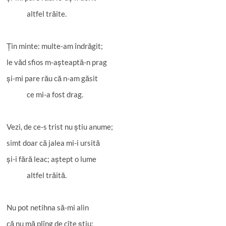
altfel trăite.
Țin minte: multe-am îndrăgit;
le văd sfios m-așteaptă-n prag
și-mi pare rău că n-am găsit
ce mi-a fost drag.
Vezi, de ce-s trist nu știu anume;
simt doar că jalea mi-i ursită
și-i fără leac; aștept o lume
altfel trăită.
Nu pot netihna să-mi alin
că nu mă plîng de cîte știu: