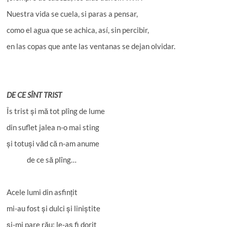
Nuestra vida se cuela, si paras a pensar,
como el agua que se achica, así, sin percibir,
en las copas que ante las ventanas se dejan olvidar.
DE CE SÎNT TRIST
Îs trist și mă tot plîng de lume
din suflet jalea n-o mai sting
și totuși văd că n-am anume
de ce să plîng…
Acele lumi din asfințit
mi-au fost și dulci și liniștite
și-mi pare rău: le-aș fi dorit