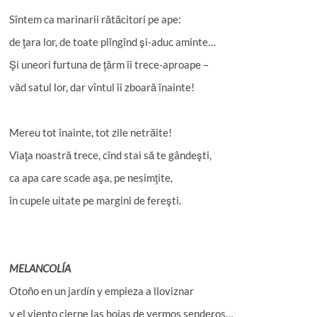
Sîntem ca marinarii rătăcitori pe ape:
de ţara lor, de toate plîngînd şi-aduc aminte…
Şi uneori furtuna de ţărm îi trece-aproape –
văd satul lor, dar vîntul îi zboară înainte!
Mereu tot înainte, tot zile netrăite!
Viaţa noastră trece, cînd stai să te gândeşti,
ca apa care scade aşa, pe nesimţite,
în cupele uitate pe margini de fereşti.
MELANCOLÍA
Otoño en un jardín y empieza a lloviznar
y el viento cierne las hojas de yermos senderos…