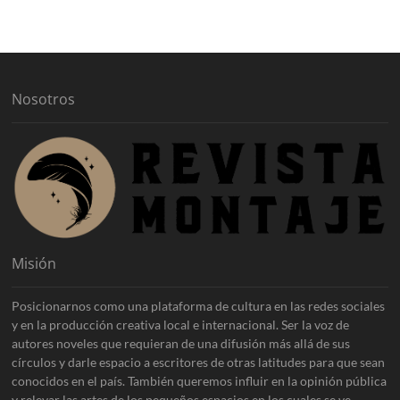
h
i
v
o
s
Nosotros
Misión
Posicionarnos como una plataforma de cultura en las redes sociales
y en la producción creativa local e internacional. Ser la voz de
autores noveles que requieran de una difusión más allá de sus
círculos y darle espacio a escritores de otras latitudes para que sean
conocidos en el país. También queremos influir en la opinión pública
y relevar las artes de los pequeños espacios en los cuales se ve