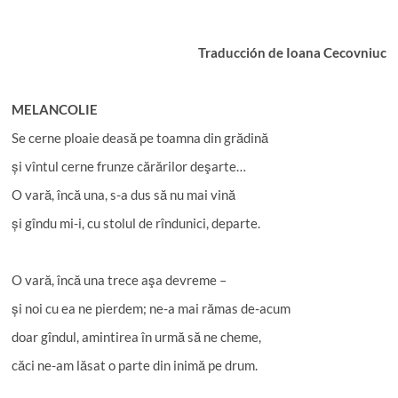
Traducción de Ioana Cecovniuc
MELANCOLIE
Se cerne ploaie deasă pe toamna din grădină
și vîntul cerne frunze cărărilor deşarte…
O vară, încă una, s-a dus să nu mai vină
și gîndu mi-i, cu stolul de rîndunici, departe.
O vară, încă una trece aşa devreme –
și noi cu ea ne pierdem; ne-a mai rămas de-acum
doar gîndul, amintirea în urmă să ne cheme,
căci ne-am lăsat o parte din inimă pe drum.