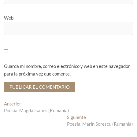
Web
Guarda mi nombre, correo electrónico y web en este navegador
para la próxima vez que comente.
N
Anterior
E
Poesía. Magda Isanos (Rumanía)
n
a
t
Siguiente
E
v
r
Poesía. Marin Sorescu (Rumanía)
n
a
t
e