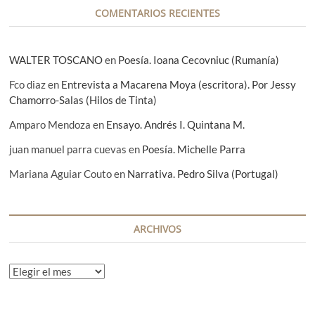
a
COMENTARIOS RECIENTES
s
WALTER TOSCANO
en
Poesía. Ioana Cecovniuc (Rumanía)
Fco diaz
en
Entrevista a Macarena Moya (escritora). Por Jessy
Chamorro-Salas (Hilos de Tinta)
Amparo Mendoza
en
Ensayo. Andrés I. Quintana M.
juan manuel parra cuevas
en
Poesía. Michelle Parra
Mariana Aguiar Couto
en
Narrativa. Pedro Silva (Portugal)
ARCHIVOS
A
r
c