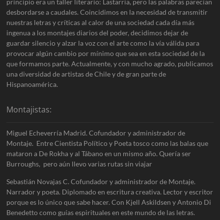
principio era un taller literario: Lastarria, pero las palabras parecían
desbordarse a caudales. Coincidimos en la necesidad de transmitir
nuestras letras y críticas al calor de una sociedad cada día más
ingenua a los montajes diarios del poder, decidimos dejar de
guardar silencio y alzar la voz con el arte como la vía válida para
provocar algún cambio por mínimo que sea en esta sociedad de la
que formamos parte. Actualmente, y con mucho agrado, publicamos
una diversidad de artistas de Chile y de gran parte de
Hispanoamérica.
Montajistas:
Miguel Echeverría Madrid. Cofundador y administrador de
Montaje. Entre Cientista Político y Poeta tosco como las balas que
mataron a De Rokha y al Tábano en un mismo año. Quería ser
Burroughs, pero aún llevo varias rutas sin viajar
Sebastián Novajas C. Cofundador y administrador de Montaje.
Narrador y poeta. Diplomado en escritura creativa. Lector y escritor
porque es lo único que sabe hacer. Con Kjell Askildsen y Antonio Di
Benedetto como guías espirituales en este mundo de las letras.