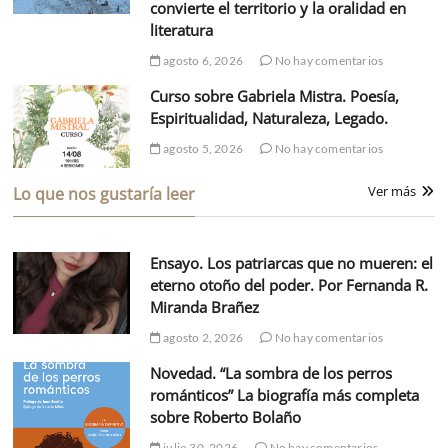
convierte el territorio y la oralidad en
literatura
agosto 6, 2026
No hay comentarios
Curso sobre Gabriela Mistra. Poesía,
Espiritualidad, Naturaleza, Legado.
agosto 5, 2026
No hay comentarios
Ver más
Lo que nos gustaría leer
Ensayo. Los patriarcas que no mueren: el
eterno otoño del poder. Por Fernanda R.
Miranda Brañez
agosto 2, 2026
No hay comentarios
Novedad. “La sombra de los perros
románticos” La biografía más completa
sobre Roberto Bolaño
julio 30, 2026
No hay comentarios