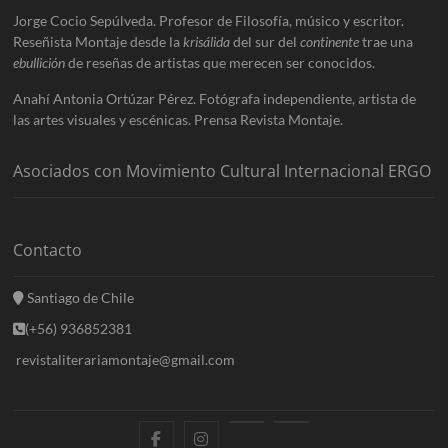
Jorge Cocio Sepúlveda. Profesor de Filosofía, músico y escritor.
Reseñista Montaje desde la
krisálida
del sur del
continente
trae una
ebullición
de reseñas de artistas que merecen ser conocidos.
Anahí Antonia Ortúzar Pérez. Fotógrafa independiente, artista de
las artes visuales y escénicas. Prensa Revista Montaje.
Asociados con Movimiento Cultural Internacional ERGO
Contacto
Santiago de Chile
(+56) 936852381
revistaliterariamontaje@gmail.com
f
i
E
B