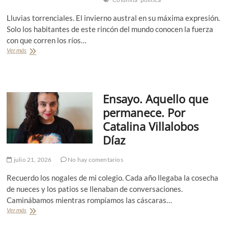
o
P
L
n
B
r
u
Lluvias torrenciales. El invierno austral en su máxima expresión.
a
o
i
z
y
Solo los habitantes de este rincón del mundo conocen la fuerza
l
e
L
l
a
con que corren los ríos…
t
e
a
ñ
Ver más
C
o
n
t
o
o
t
e
l
a
r
u
d
g
m
e
i
Ensayo. Aquello que
n
I
v
a
l
e
permanece. Por
.
m
r
Catalina Villalobos
‹
a
s
‹
R
a
Díaz
V
a
c
u
k
i
julio 21, 2026
No hay comentarios
e
u
ó
l
s
n
Recuerdo los nogales de mi colegio. Cada año llegaba la cosecha
v
a
d
e
de nueces y los patios se llenaban de conversaciones.
.
e
n
Caminábamos mientras rompíamos las cáscaras…
P
l
l
o
o
Ver más
E
a
r
s
n
s
S
v