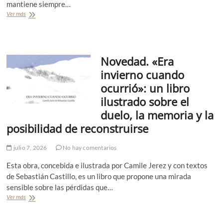
mantiene siempre…
n
a
a
Ver más
R
M
c
e
o
i
s
y
a
e
a
S
ñ
(
a
Novedad. «Era
a
e
n
.
s
invierno cuando
d
N
c
o
ocurrió»: un libro
o
r
v
c
i
ilustrado sobre el
a
h
t
l
duelo, la memoria y la
e
o
d
r
posibilidad de reconstruirse
e
a
l
)
julio 7, 2026
No hay comentarios
o
.
s
P
Esta obra, concebida e ilustrada por Camile Jerez y con textos
c
o
r
de Sebastián Castillo, es un libro que propone una mirada
r
i
sensible sobre las pérdidas que…
J
s
e
Ver más
N
t
s
o
a
s
v
l
y