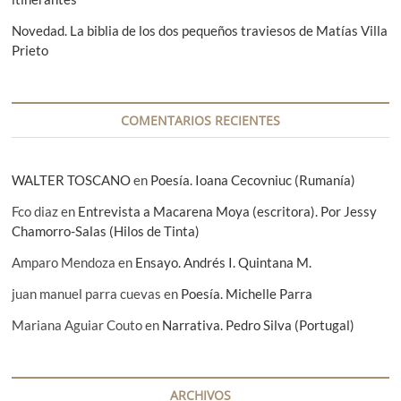
n
n
u
a
t
r
s
Novedad. La biblia de los dos pequeños traviesos de Matías Villa
t
a
r
t
Prieto
)
i
r
i
ó
á
»
a
n
:
N
u
d
COMENTARIOS RECIENTES
o
n
v
a
l
a
i
j
s
WALTER TOSCANO
en
Poesía. Ioana Cecovniuc (Rumanía)
b
a
r
s
Fco diaz
en
Entrevista a Macarena Moya (escritora). Por Jessy
o
i
Chamorro-Salas (Hilos de Tinta)
l
Amparo Mendoza
u
en
Ensayo. Andrés I. Quintana M.
s
juan manuel parra cuevas
en
Poesía. Michelle Parra
t
r
Mariana Aguiar Couto
en
Narrativa. Pedro Silva (Portugal)
a
d
o
s
o
ARCHIVOS