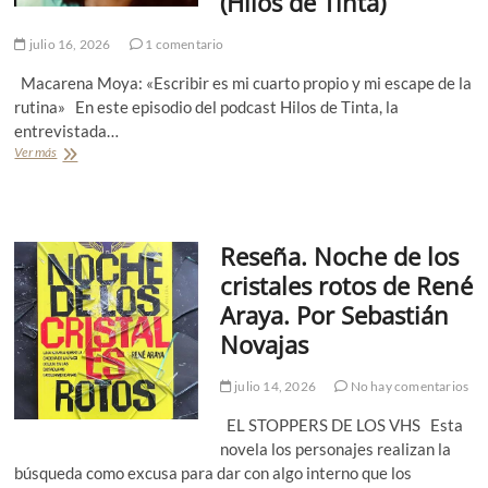
(Hilos de Tinta)
u
P
i
›
e
o
l
.
l
r
julio 16, 2026
1 comentario
d
P
E
C
e
o
c
Macarena Moya: «Escribir es mi cuarto propio y mi escape de la
a
C
r
h
t
l
rutina» En este episodio del podcast Hilos de Tinta, la
M
e
a
a
entrevistada…
i
v
l
u
g
Ver más
E
e
i
d
u
n
r
n
i
e
t
r
a
a
l
r
í
V
C
E
e
a
i
a
Reseña. Noche de los
c
v
l
r
h
i
l
cristales rotos de René
v
e
s
a
a
Araya. Por Sebastián
v
t
l
j
e
a
o
Novajas
a
r
a
b
l
r
M
o
.
í
julio 14, 2026
No hay comentarios
a
s
P
a
c
D
o
EL STOPPERS DE LOS VHS Esta
a
í
r
r
novela los personajes realizan la
a
I
e
búsqueda como excusa para dar con algo interno que los
z
g
n