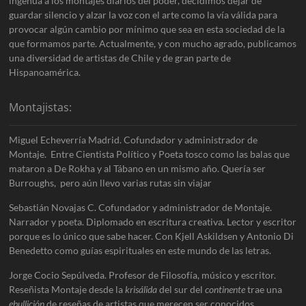
ingenua a los montajes diarios del poder, decidimos dejar de
guardar silencio y alzar la voz con el arte como la vía válida para
provocar algún cambio por mínimo que sea en esta sociedad de la
que formamos parte. Actualmente, y con mucho agrado, publicamos
una diversidad de artistas de Chile y de gran parte de
Hispanoamérica.
Montajistas:
Miguel Echeverría Madrid. Cofundador y administrador de
Montaje. Entre Cientista Político y Poeta tosco como las balas que
mataron a De Rokha y al Tábano en un mismo año. Quería ser
Burroughs, pero aún llevo varias rutas sin viajar
Sebastián Novajas C. Cofundador y administrador de Montaje.
Narrador y poeta. Diplomado en escritura creativa. Lector y escritor
porque es lo único que sabe hacer. Con Kjell Askildsen y Antonio Di
Benedetto como guías espirituales en este mundo de las letras.
Jorge Cocio Sepúlveda. Profesor de Filosofía, músico y escritor.
Reseñista Montaje desde la
krisálida
del sur del
continente
trae una
ebullición
de reseñas de artistas que merecen ser conocidos.