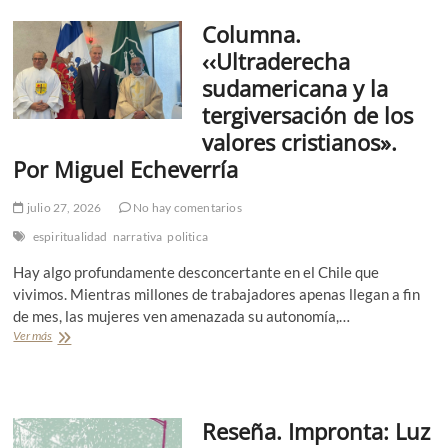
ñ
d
e
o
Columna.
a
r
d
d
r
‹‹Ultraderecha
e
.
o
l
sudamericana y la
L
s
p
a
r
tergiversación de los
o
b
o
d
valores cristianos».
i
m
e
b
á
Por Miguel Echeverría
r
l
n
.
i
t
P
julio 27, 2026
No hay comentarios
a
i
o
d
c
espiritualidad
narrativa
politica
r
e
o
F
l
s
Hay algo profundamente desconcertante en el Chile que
e
o
”
vivimos. Mientras millones de trabajadores apenas llegan a fin
r
s
L
de mes, las mujeres ven amenazada su autonomía,…
n
d
a
a
o
Ver más
C
b
n
s
o
i
d
p
l
o
a
e
u
g
R
q
m
r
.
Reseña. Impronta: Luz
u
n
a
M
e
a