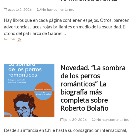
agosto 2, 2026
No hay comentarios
Hay libros que en cada página contienen espejos. Otros, parecen
advertencias, luces rojas brillantes en medio de la oscuridad. El
otoño del patriarca de Gabriel…
Ver más
E
n
s
a
y
Novedad. “La sombra
o
.
de los perros
L
románticos” La
o
s
biografía más
p
completa sobre
a
t
Roberto Bolaño
r
i
julio 30, 2026
No hay comentarios
a
r
Desde su infancia en Chile hasta su consagración internacional,
c