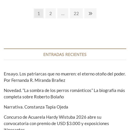
e
e
C
d
s
P
h
a
P
1
P
2
…
P
22
P
r
a
d
o
á
á
á
á
a
m
.
t
g
g
g
g
o
«
g
o
r
E
i
i
i
i
s
r
r
i
n
n
n
n
d
o
a
a
a
a
a
e
-
n
i
R
s
S
n
ENTRADAS RECIENTES
e
a
a
i
v
n
l
i
g
c
é
a
e
u
A
s
Ensayo. Los patriarcas que no mueren: el eterno otoño del poder.
r
i
r
i
(
n
Por Fernanda R. Miranda Brañez
a
e
H
o
ó
y
i
c
n
Novedad. “La sombra de los perros románticos” La biografía más
a
n
l
u
t
completa sobre Roberto Bolaño
.
o
a
e
P
d
s
n
Narrativa. Constanza Tapia Ojeda
o
d
d
e
r
e
o
Concurso de Acuarela Hardy Wistuba 2026 abre su
S
T
o
e
convocatoria con premio de USD $3.000 y exposiciones
e
i
c
b
itinerantes