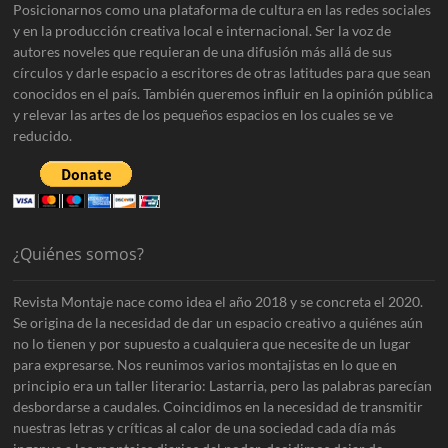
s
Posicionarnos como una plataforma de cultura en las redes sociales
i
y en la producción creativa local e internacional. Ser la voz de
b
autores noveles que requieran de una difusión más allá de sus
i
círculos y darle espacio a escritores de otras latitudes para que sean
l
conocidos en el país. También queremos influir en la opinión pública
i
y relevar las artes de los pequeños espacios en los cuales se ve
d
a
reducido.
d
d
e
r
e
c
¿Quiénes somos?
o
n
s
Revista Montaje nace como idea el año 2018 y se concreta el 2020.
t
Se origina de la necesidad de dar un espacio creativo a quiénes aún
r
no lo tienen y por supuesto a cualquiera que necesite de un lugar
u
para expresarse. Nos reunimos varios montajistas en lo que en
i
principio era un taller literario: Lastarria, pero las palabras parecían
r
s
desbordarse a caudales. Coincidimos en la necesidad de transmitir
e
nuestras letras y críticas al calor de una sociedad cada día más