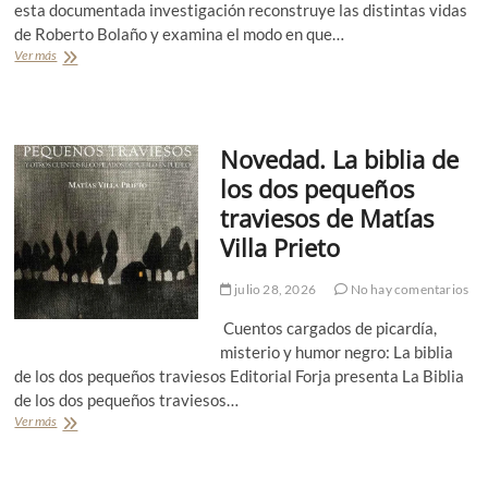
a
esta documentada investigación reconstruye las distintas vidas
s
de Roberto Bolaño y examina el modo en que…
q
Ver más
N
u
o
e
v
n
e
o
d
m
Novedad. La biblia de
a
u
d
los dos pequeños
e
.
r
traviesos de Matías
“
e
L
Villa Prieto
n
a
:
s
e
julio 28, 2026
No hay comentarios
o
l
m
e
Cuentos cargados de picardía,
b
t
r
misterio y humor negro: La biblia
e
a
de los dos pequeños traviesos Editorial Forja presenta La Biblia
r
d
de los dos pequeños traviesos…
n
e
o
Ver más
N
l
o
o
o
t
v
s
o
e
p