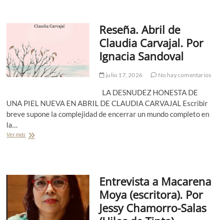
s
b
e
a
a
o
b
l
y
t
a
Reseña. Abril de
o
o
a
s
r
.
Claudia Carvajal. Por
s
t
e
A
,
i
Ignacia Sandoval
s
q
y
á
c
u
n
n
r
e
julio 17, 2026
No hay comentarios
o
N
i
l
s
o
s
l
LA DESNUDEZ HONESTA DE
o
v
t
o
UNA PIEL NUEVA EN ABRIL DE CLAUDIA CARVAJAL Escribir
n
a
i
q
p
breve supone la complejidad de encerrar un mundo completo en
j
a
u
a
a
n
la…
e
r
s
o
p
Ver más
R
a
s
e
e
l
»
r
s
a
.
m
e
l
P
a
ñ
l
o
n
Entrevista a Macarena
a
u
r
e
.
v
Moya (escritora). Por
M
c
A
i
i
e
Jessy Chamorro-Salas
b
a
g
.
r
›