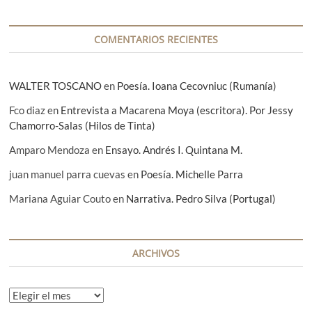
d
a
COMENTARIOS RECIENTES
s
WALTER TOSCANO
en
Poesía. Ioana Cecovniuc (Rumanía)
Fco diaz
en
Entrevista a Macarena Moya (escritora). Por Jessy
Chamorro-Salas (Hilos de Tinta)
Amparo Mendoza
en
Ensayo. Andrés I. Quintana M.
juan manuel parra cuevas
en
Poesía. Michelle Parra
Mariana Aguiar Couto
en
Narrativa. Pedro Silva (Portugal)
ARCHIVOS
A
r