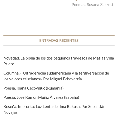
a
Poemas. Susana Zazzetti
n
e
d
t
g
a
r
a
a
a
n
d
c
t
a
i
e
s
ENTRADAS RECIENTES
r
i
ó
i
g
n
o
u
Novedad. La biblia de los dos pequeños traviesos de Matías Villa
r
i
Prieto
d
:
e
e
Columna. ‹‹Ultraderecha sudamericana y la tergiversación de
n
los valores cristianos». Por Miguel Echeverría
t
e
e
Poesía. Ioana Cecovniuc (Rumanía)
n
:
Poesía. José Ramón Muñiz Álvarez (España)
t
Reseña. Impronta: Luz Lenta de Ilma Rakusa. Por Sebastián
r
Novajas
a