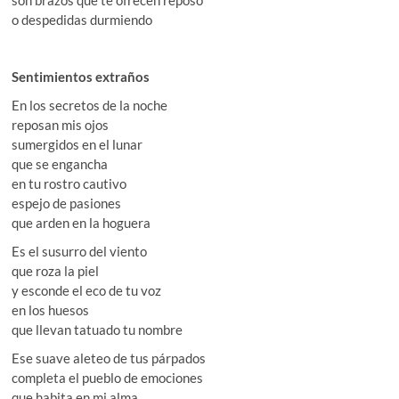
son brazos que te ofrecen reposo
o despedidas durmiendo
Sentimientos extraños
En los secretos de la noche
reposan mis ojos
sumergidos en el lunar
que se engancha
en tu rostro cautivo
espejo de pasiones
que arden en la hoguera
Es el susurro del viento
que roza la piel
y esconde el eco de tu voz
en los huesos
que llevan tatuado tu nombre
Ese suave aleteo de tus párpados
completa el pueblo de emociones
que habita en mi alma