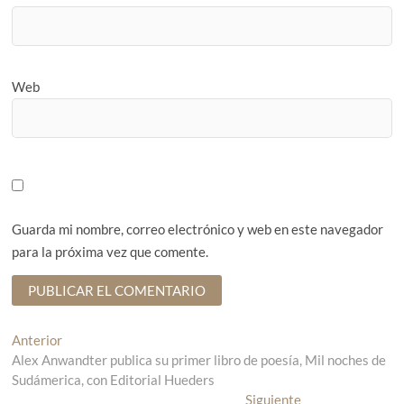
Web
Guarda mi nombre, correo electrónico y web en este navegador
para la próxima vez que comente.
N
Anterior
E
Alex Anwandter publica su primer libro de poesía, Mil noches de
n
a
Sudámerica, con Editorial Hueders
t
v
r
Siguiente
E