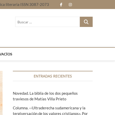
nica literaria ISSN 3087-2073
f
i
E
B
a
n
n
l
B
c
s
t
o
u
Revista electrónica literaria ISSN 3087-2073
s
e
t
r
g
c
b
a
e
a
r
o
g
l
…
VACÍOS
o
r
e
k
a
n
ENTRADAS RECIENTES
m
g
u
Novedad. La biblia de los dos pequeños
a
traviesos de Matías Villa Prieto
s
Columna. ‹‹Ultraderecha sudamericana y la
tergiversación de los valores cristianos». Por