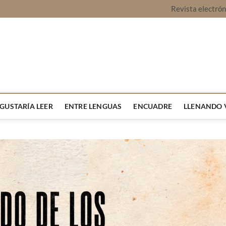
Revista electró
vista Montaje
URA Y OPINIÓN
 GUSTARÍA LEER
ENTRE LENGUAS
ENCUADRE
LLENANDO 