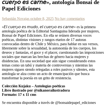
𝘤𝘶𝘦𝘳𝑝𝘰 𝘦𝘴 𝘤𝘢𝘳𝘯𝘦», antología Bonsai de
Papel Ediciones
Sebastián Novajas
octubre 8, 2025
No hay comentarios
«𝘌𝘭 𝘤𝘶𝘦𝘳𝑝𝘰 𝘦𝘴 𝘮𝘶𝘥𝘰, 𝘦𝘭 𝘤𝘶𝘦𝘳𝑝𝘰 𝘦𝘴 𝘤𝘢𝘳𝘯𝘦» es la primera
antología poética de la Editorial Santiaguina liderada por mujeres,
Bonsai de Papel Ediciones. En ella se reúnen diversas voces
poéticas, distintas visiones y rangos etarios de 17 autoras
convocadas dentro de Chile y México, para hablar en sus versos,
libremente sobre la sexualidad, la autonomía de los cuerpos, los
deseos y fantasías, el goce y el placer, cuestionando las imposiciones
sociales que marcan las brechas de género hacia mujeres y
disidencias. En una sociedad que aún sigue considerando estos
temas como un tabú y materia de controversias y mientras las
mujeres siguen siendo relegadas a roles pasivos y silentes, esta
antología se alza como un acto de emancipación que busca
transformar la poesía en un grito de resistencia.
Colección Kujaku – Antologías poéticas
Libro ilustrado por @nikanorailustradora
Formato: 17 x 11 cms
Se encuentra disponible a través de @bonsaidepapel_ediciones