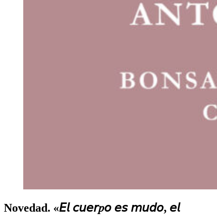
Novedad. «𝘌𝘭 𝘤𝘶𝘦𝘳𝑝𝘰 𝘦𝘴 𝘮𝘶𝘥𝘰, 𝘦𝘭