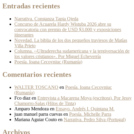
Entradas recientes
Narrativa. Constanza Tapia Ojeda
Concurso de Acuarela Hardy Wistuba 2026 abre su
convocatoria con premio de USD $3.000 y exposiciones
itinerantes
Novedad. La biblia de los dos pequeños traviesos de Matías
Villa Prieto
Columna. ‹‹Ultraderecha sudamericana y la tergiversación de
los valores cristianos». Por Miguel Echeverría
Poesía. Ioana Cecovniuc (Rumanía)
Comentarios recientes
WALTER TOSCANO
en
Poesía. Ioana Cecovniuc
(Rumanía)
Fco diaz
en
Entrevista a Macarena Moya (escritora). Por Jessy
Chamorro-Salas (Hilos de Tinta)
Amparo Mendoza
en
Ensayo. Andrés I. Quintana M.
juan manuel parra cuevas
en
Poesía. Michelle Parra
Mariana Aguiar Couto
en
Narrativa. Pedro Silva (Portugal)
Archivos