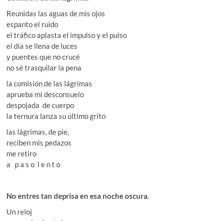
Reunidas las aguas de mis ojos
espanto el ruido
el tráfico aplasta el impulso y el pulso
el día se llena de luces
y puentes que no crucé
no sé trasquilar la pena
la comisión de las lágrimas
aprueba mi desconsuelo
despojada de cuerpo
la ternura lanza su último grito
las lágrimas, de pie,
reciben mis pedazos
me retiro
a p a s o l e n t o
No entres tan deprisa en esa noche oscura.
Un reloj