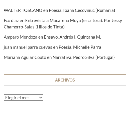
s
WALTER TOSCANO
en
Poesía. Ioana Cecovniuc (Rumanía)
Fco diaz
en
Entrevista a Macarena Moya (escritora). Por Jessy
Chamorro-Salas (Hilos de Tinta)
Amparo Mendoza
en
Ensayo. Andrés I. Quintana M.
juan manuel parra cuevas
en
Poesía. Michelle Parra
Mariana Aguiar Couto
en
Narrativa. Pedro Silva (Portugal)
ARCHIVOS
A
r
c
h
i
v