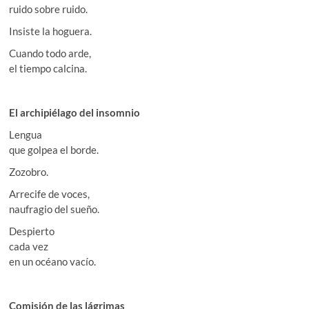
ruido sobre ruido.
Insiste la hoguera.
Cuando todo arde,
el tiempo calcina.
El archipiélago del insomnio
Lengua
que golpea el borde.
Zozobro.
Arrecife de voces,
naufragio del sueño.
Despierto
cada vez
en un océano vacío.
Comisión de las lágrimas