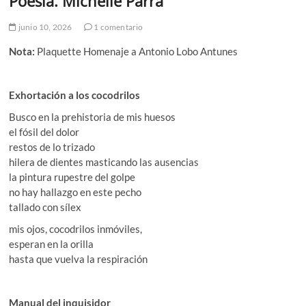
Poesía. Michelle Parra
junio 10, 2026
1 comentario
Nota:
Plaquette Homenaje a Antonio Lobo Antunes
Exhortación a los cocodrilos
Busco en la prehistoria de mis huesos
el fósil del dolor
restos de lo trizado
hilera de dientes masticando las ausencias
la pintura rupestre del golpe
no hay hallazgo en este pecho
tallado con sílex
mis ojos, cocodrilos inmóviles,
esperan en la orilla
hasta que vuelva la respiración
Manual del inquisidor