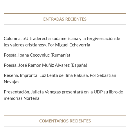
a
n
a
c
t
s
i
e
i
ENTRADAS RECIENTES
r
g
ó
i
u
n
o
i
Columna. ‹‹Ultraderecha sudamericana y la tergiversación de
r
e
los valores cristianos». Por Miguel Echeverría
d
:
n
e
Poesía. Ioana Cecovniuc (Rumanía)
t
e
e
Poesía. José Ramón Muñiz Álvarez (España)
:
n
Reseña. Impronta: Luz Lenta de Ilma Rakusa. Por Sebastián
Novajas
t
Presentación. Julieta Venegas presentará en la UDP su libro de
r
memorias Norteña
a
d
a
COMENTARIOS RECIENTES