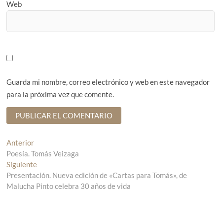
Web
Guarda mi nombre, correo electrónico y web en este navegador
para la próxima vez que comente.
N
Anterior
E
Poesía. Tomás Veizaga
n
a
Siguiente
t
E
v
Presentación. Nueva edición de «Cartas para Tomás», de
r
n
Malucha Pinto celebra 30 años de vida
a
t
e
d
r
g
a
a
a
d