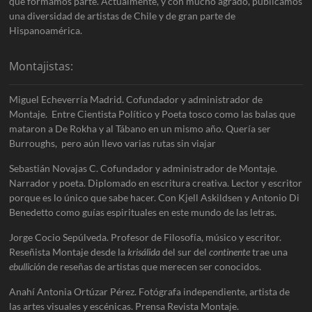
que formamos parte. Actualmente, y con mucho agrado, publicamos
una diversidad de artistas de Chile y de gran parte de
Hispanoamérica.
Montajistas:
Miguel Echeverría Madrid. Cofundador y administrador de
Montaje. Entre Cientista Político y Poeta tosco como las balas que
mataron a De Rokha y al Tábano en un mismo año. Quería ser
Burroughs, pero aún llevo varias rutas sin viajar
Sebastián Novajas C. Cofundador y administrador de Montaje.
Narrador y poeta. Diplomado en escritura creativa. Lector y escritor
porque es lo único que sabe hacer. Con Kjell Askildsen y Antonio Di
Benedetto como guías espirituales en este mundo de las letras.
Jorge Cocio Sepúlveda. Profesor de Filosofía, músico y escritor.
Reseñista Montaje desde la
krisálida
del sur del
continente
trae una
ebullición
de reseñas de artistas que merecen ser conocidos.
Anahí Antonia Ortúzar Pérez. Fotógrafa independiente, artista de
las artes visuales y escénicas. Prensa Revista Montaje.