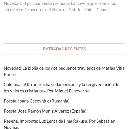
v
Novedad. El psicoanalista desnudo: La novela que revela los
r
n
secretos más oscuros del diván de Gabriel Dukes Cohen
a
t
e
d
r
g
a
a
a
d
a
n
a
c
t
s
i
e
i
ENTRADAS RECIENTES
r
g
ó
i
u
n
o
i
Novedad. La biblia de los dos pequeños traviesos de Matías Villa
r
e
Prieto
d
:
n
e
Columna. ‹‹Ultraderecha sudamericana y la tergiversación de
t
los valores cristianos». Por Miguel Echeverría
e
e
:
Poesía. Ioana Cecovniuc (Rumanía)
n
Poesía. José Ramón Muñiz Álvarez (España)
t
Reseña. Impronta: Luz Lenta de Ilma Rakusa. Por Sebastián
r
Novajas