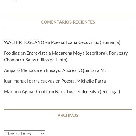
a
d
a
COMENTARIOS RECIENTES
s
WALTER TOSCANO
en
Poesía. Ioana Cecovniuc (Rumanía)
Fco diaz
en
Entrevista a Macarena Moya (escritora). Por Jessy
Chamorro-Salas (Hilos de Tinta)
Amparo Mendoza
en
Ensayo. Andrés I. Quintana M.
juan manuel parra cuevas
en
Poesía. Michelle Parra
Mariana Aguiar Couto
en
Narrativa. Pedro Silva (Portugal)
ARCHIVOS
A