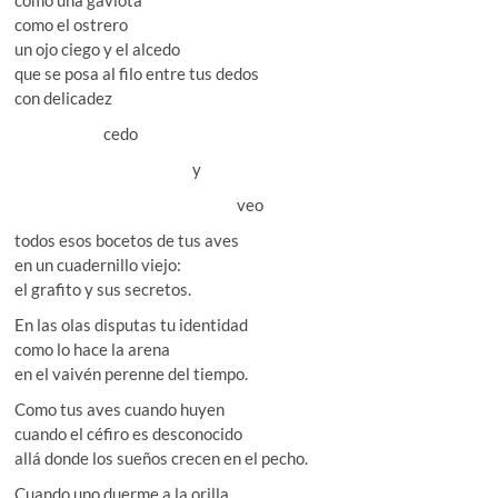
como una gaviota
como el ostrero
un ojo ciego y el alcedo
que se posa al filo entre tus dedos
con delicadez
cedo
y
veo
todos esos bocetos de tus aves
en un cuadernillo viejo:
el grafito y sus secretos.
En las olas disputas tu identidad
como lo hace la arena
en el vaivén perenne del tiempo.
Como tus aves cuando huyen
cuando el céfiro es desconocido
allá donde los sueños crecen en el pecho.
Cuando uno duerme a la orilla,