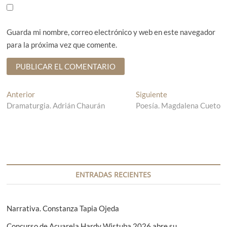
Guarda mi nombre, correo electrónico y web en este navegador
para la próxima vez que comente.
N
Anterior
E
Siguiente
E
Dramaturgia. Adrián Chaurán
n
Poesía. Magdalena Cueto
n
a
t
t
v
r
r
a
a
e
d
d
g
a
a
a
s
a
ENTRADAS RECIENTES
n
i
c
t
g
i
e
u
Narrativa. Constanza Tapia Ojeda
r
i
ó
Concurso de Acuarela Hardy Wistuba 2026 abre su