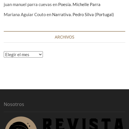
juan manuel parra cuevas
en
Poesía. Michelle Parra
Mariana Aguiar Couto
en
Narrativa. Pedro Silva (Portugal)
ARCHIVOS
A
r
c
h
i
v
o
s
Nosotros