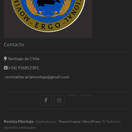
Contacto
Santiago de Chile
(+56) 936852381
revistaliterariamontaje@gmail.com
f
i
E
B
a
n
n
l
c
s
t
o
Revista Montaje
| Diseñado por:
Theme Freesia
|
WordPress
| © Todos los
derechos reservados
e
t
r
g