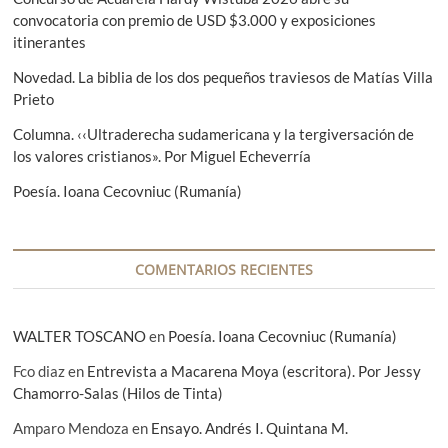
i
e
convocatoria con premio de USD $3.000 y exposiciones
n
o
n
itinerantes
r
t
d
:
e
Novedad. La biblia de los dos pequeños traviesos de Matías Villa
e
:
Prieto
e
Columna. ‹‹Ultraderecha sudamericana y la tergiversación de
n
los valores cristianos». Por Miguel Echeverría
t
Poesía. Ioana Cecovniuc (Rumanía)
r
a
COMENTARIOS RECIENTES
d
a
WALTER TOSCANO
en
Poesía. Ioana Cecovniuc (Rumanía)
s
Fco diaz
en
Entrevista a Macarena Moya (escritora). Por Jessy
Chamorro-Salas (Hilos de Tinta)
Amparo Mendoza
en
Ensayo. Andrés I. Quintana M.