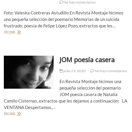
No hay comentarios
v
i
Foto: Valeska Contreras Astudillo En Revista Montaje hicimos
s
una pequeña selección del poemario Memorias de un suicida
t
frustrado; poesía de Felipe López Pozo, extractos que les…
a
M
Ver más
P
o
o
n
e
t
s
a
í
JOM poesía casera
j
a
e
:
:
M
julio 29, 2020
No hay comentarios
A
e
g
m
En Revista Montaje hicimos una
r
o
pequeña selección del poemario
a
r
JOM poesía casera de Natalia
d
i
e
Camilo Cisternas, extractos que les dejamos a continuación: LA
a
c
s
VENTANA Despertamos,…
i
d
Ver más
J
m
e
O
i
u
M
e
n
p
n