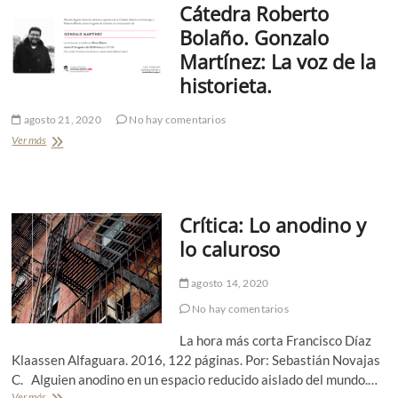
Cátedra Roberto
c
n
a
Bolaño. Gonzalo
:
Martínez: La voz de la
S
e
historieta.
r
e
agosto 21, 2020
No hay comentarios
l
e
Ver más
C
n
á
e
t
m
e
i
d
g
Crítica: Lo anodino y
r
o
a
lo caluroso
R
o
agosto 14, 2020
b
e
No hay comentarios
r
t
La hora más corta Francisco Díaz
o
Klaassen Alfaguara. 2016, 122 páginas. Por: Sebastián Novajas
B
C. Alguien anodino en un espacio reducido aislado del mundo.…
o
l
Ver más
C