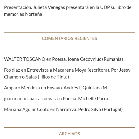
s
e
Y
Presentación. Julieta Venegas presentará en la UDP su libro de
n
u
memorias Norteña
s
t
h
i
r
m
COMENTARIOS RECIENTES
i
a
t
o
d
:
WALTER TOSCANO
en
Poesía. Ioana Cecovniuc (Rumanía)
a
L
e
Fco diaz
en
Entrevista a Macarena Moya (escritora). Por Jessy
s
e
Chamorro-Salas (Hilos de Tinta)
r
e
Amparo Mendoza
en
Ensayo. Andrés I. Quintana M.
s
a
juan manuel parra cuevas
en
Poesía. Michelle Parra
p
r
Mariana Aguiar Couto
en
Narrativa. Pedro Silva (Portugal)
e
n
d
e
ARCHIVOS
r