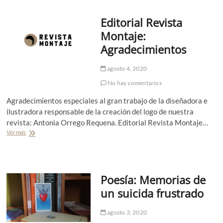
o
s
o
d
s
c
e
o
Editorial Revista
r
l
i
Montaje:
a
t
h
Agradecimientos
u
i
r
s
a
agosto 4, 2020
t
d
o
e
No hay comentarios
r
c
i
Agradecimientos especiales al gran trabajo de la diseñadora e
u
e
a
ilustradora responsable de la creación del logo de nuestra
t
t
revista: Antonia Orrego Requena. Editorial Revista Montaje…
a
r
Ver más
E
.
o
d
p
i
o
t
e
o
t
Poesía: Memorias de
r
a
i
un suicida frustrado
s
a
l
agosto 3, 2020
R
e