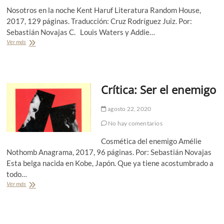
Nosotros en la noche Kent Haruf Literatura Random House,
2017, 129 páginas. Traducción: Cruz Rodríguez Juiz. Por:
Sebastián Novajas C. Louis Waters y Addie…
Ver más
C
r
í
t
i
Crítica: Ser el enemigo
c
a
:
agosto 22, 2020
L
a
No hay comentarios
v
Cosmética del enemigo Amélie
e
j
Nothomb Anagrama, 2017, 96 páginas. Por: Sebastián Novajas
e
Esta belga nacida en Kobe, Japón. Que ya tiene acostumbrado a
z
todo…
e
Ver más
C
n
r
c
í
o
t
m
i
ú