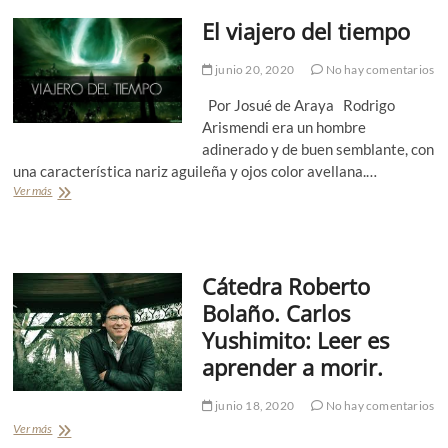
s
o
t
u
El viajero del tiempo
e
o
i
s
s
c
í
junio 20, 2020
No hay comentarios
i
a
d
c
Por Josué de Araya Rodrigo
a
a
Arismendi era un hombre
f
s
r
adinerado y de buen semblante, con
e
u
una característica nariz aguileña y ojos color avellana.…
r
s
a
Ver más
E
t
l
r
v
a
i
d
a
o
Cátedra Roberto
j
e
Bolaño. Carlos
r
Yushimito: Leer es
o
d
aprender a morir.
e
l
junio 18, 2020
No hay comentarios
t
i
Ver más
C
e
á