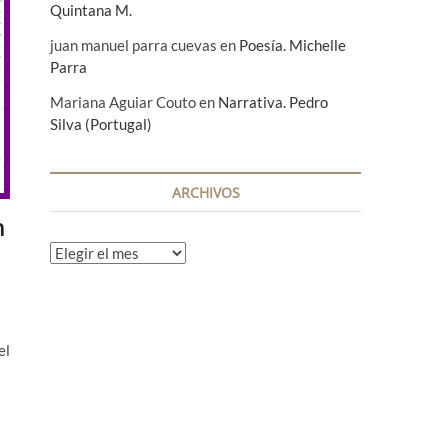
Quintana M.
juan manuel parra cuevas
en
Poesía. Michelle
Parra
Mariana Aguiar Couto
en
Narrativa. Pedro
Silva (Portugal)
ARCHIVOS
n
A
r
c
h
i
el
v
o
s