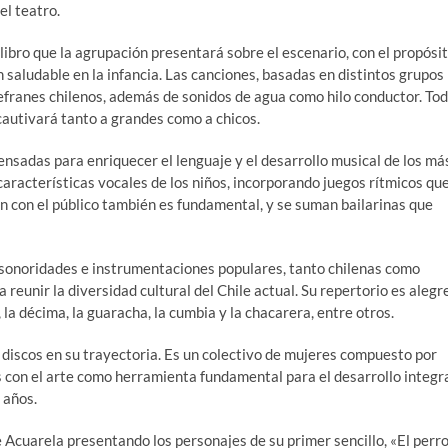
el teatro.
ibro que la agrupación presentará sobre el escenario, con el propósi
 saludable en la infancia. Las canciones, basadas en distintos grupos
refranes chilenos, además de sonidos de agua como hilo conductor. To
cautivará tanto a grandes como a chicos.
pensadas para enriquecer el lenguaje y el desarrollo musical de los má
aracterísticas vocales de los niños, incorporando juegos rítmicos qu
ión con el público también es fundamental, y se suman bailarinas que
 sonoridades e instrumentaciones populares, tanto chilenas como
eunir la diversidad cultural del Chile actual. Su repertorio es alegre
la décima, la guaracha, la cumbia y la chacarera, entre otros.
discos en su trayectoria. Es un colectivo de mujeres compuesto por
con el arte como herramienta fundamental para el desarrollo integr
 años.
e Acuarela presentando los personajes de su primer sencillo, «El perr