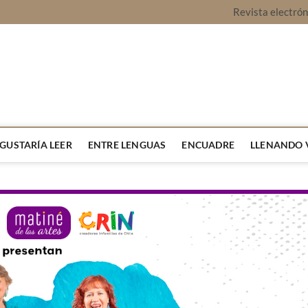
Revista electró
vista Montaje
URA Y OPINIÓN
 GUSTARÍA LEER
ENTRE LENGUAS
ENCUADRE
LLENANDO 