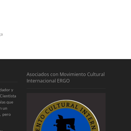
ga
Asociados con Movimiento Cultural
Internacional ERGO
dador y
Cientista
alas que
n un
, pero
 y