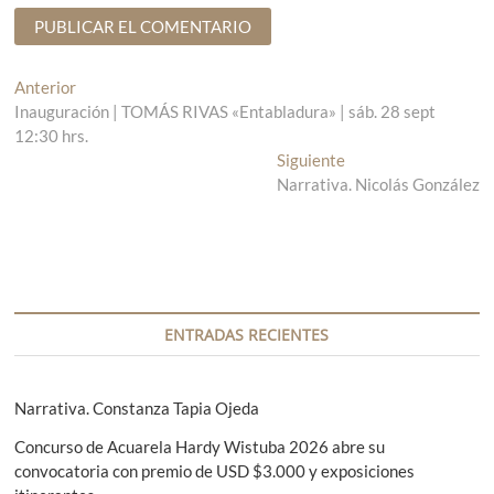
N
Anterior
E
Inauguración | TOMÁS RIVAS «Entabladura» | sáb. 28 sept
n
a
12:30 hrs.
t
v
r
Siguiente
E
a
Narrativa. Nicolás González
n
e
d
t
g
a
r
a
a
a
n
d
c
t
a
i
e
s
ENTRADAS RECIENTES
r
i
ó
i
g
n
o
u
Narrativa. Constanza Tapia Ojeda
r
i
d
Concurso de Acuarela Hardy Wistuba 2026 abre su
:
e
e
convocatoria con premio de USD $3.000 y exposiciones
n