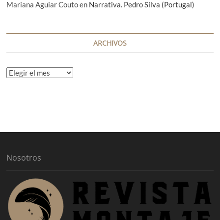
Mariana Aguiar Couto
en
Narrativa. Pedro Silva (Portugal)
ARCHIVOS
A
r
c
h
i
v
o
s
Nosotros