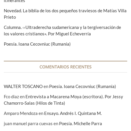
itinerantes
t
e
e
Novedad. La biblia de los dos pequeños traviesos de Matías Villa
n
:
Prieto
t
Columna. ‹‹Ultraderecha sudamericana y la tergiversación de
r
los valores cristianos». Por Miguel Echeverría
a
Poesía. Ioana Cecovniuc (Rumanía)
d
a
COMENTARIOS RECIENTES
s
WALTER TOSCANO
en
Poesía. Ioana Cecovniuc (Rumanía)
Fco diaz
en
Entrevista a Macarena Moya (escritora). Por Jessy
Chamorro-Salas (Hilos de Tinta)
Amparo Mendoza
en
Ensayo. Andrés I. Quintana M.
juan manuel parra cuevas
en
Poesía. Michelle Parra