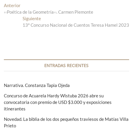
N
Anterior
E
‹‹Poética de la Geometría››. Carmen Piemonte
n
a
t
Siguiente
E
v
r
13° Concurso Nacional de Cuentos Teresa Hamel 2023
n
a
t
e
d
r
g
a
a
a
d
a
n
a
c
t
s
ENTRADAS RECIENTES
i
e
i
r
g
ó
i
u
Narrativa. Constanza Tapia Ojeda
n
o
i
Concurso de Acuarela Hardy Wistuba 2026 abre su
r
e
d
convocatoria con premio de USD $3.000 y exposiciones
:
n
e
itinerantes
t
e
e
Novedad. La biblia de los dos pequeños traviesos de Matías Villa
:
Prieto
n