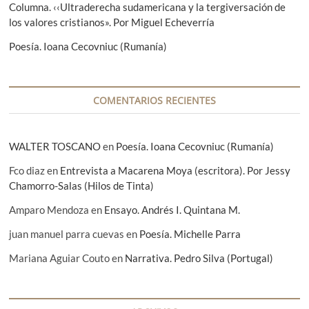
Columna. ‹‹Ultraderecha sudamericana y la tergiversación de
t
los valores cristianos». Por Miguel Echeverría
r
Poesía. Ioana Cecovniuc (Rumanía)
a
d
a
COMENTARIOS RECIENTES
s
WALTER TOSCANO
en
Poesía. Ioana Cecovniuc (Rumanía)
Fco diaz
en
Entrevista a Macarena Moya (escritora). Por Jessy
Chamorro-Salas (Hilos de Tinta)
Amparo Mendoza
en
Ensayo. Andrés I. Quintana M.
juan manuel parra cuevas
en
Poesía. Michelle Parra
Mariana Aguiar Couto
en
Narrativa. Pedro Silva (Portugal)