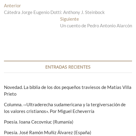
N
Anterior
E
Cátedra Jorge Eugenio Dotti: Anthony J. Steinbock
n
a
t
Siguiente
E
v
r
Un cuento de Pedro Antonio Alarcón
n
a
t
e
d
r
g
a
a
a
d
a
n
a
c
t
s
ENTRADAS RECIENTES
i
e
i
r
g
ó
i
u
Novedad. La biblia de los dos pequeños traviesos de Matías Villa
n
o
i
Prieto
r
e
d
Columna. ‹‹Ultraderecha sudamericana y la tergiversación de
:
n
e
los valores cristianos». Por Miguel Echeverría
t
e
e
Poesía. Ioana Cecovniuc (Rumanía)
:
n
Poesía. José Ramón Muñiz Álvarez (España)