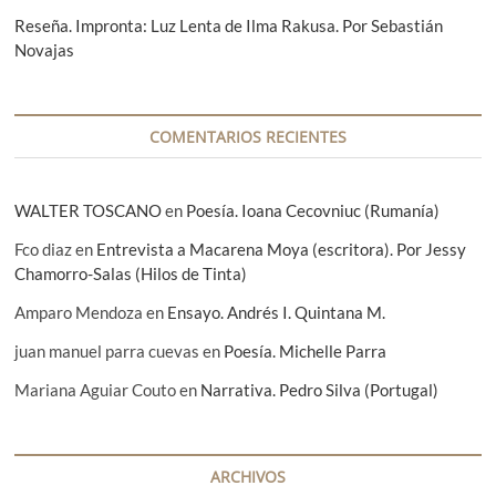
t
Reseña. Impronta: Luz Lenta de Ilma Rakusa. Por Sebastián
Novajas
r
a
d
COMENTARIOS RECIENTES
a
s
WALTER TOSCANO
en
Poesía. Ioana Cecovniuc (Rumanía)
Fco diaz
en
Entrevista a Macarena Moya (escritora). Por Jessy
Chamorro-Salas (Hilos de Tinta)
Amparo Mendoza
en
Ensayo. Andrés I. Quintana M.
juan manuel parra cuevas
en
Poesía. Michelle Parra
Mariana Aguiar Couto
en
Narrativa. Pedro Silva (Portugal)
ARCHIVOS