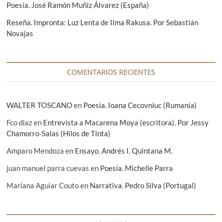
Poesía. José Ramón Muñiz Álvarez (España)
t
Reseña. Impronta: Luz Lenta de Ilma Rakusa. Por Sebastián
r
Novajas
a
d
a
COMENTARIOS RECIENTES
s
WALTER TOSCANO
en
Poesía. Ioana Cecovniuc (Rumanía)
Fco diaz
en
Entrevista a Macarena Moya (escritora). Por Jessy
Chamorro-Salas (Hilos de Tinta)
Amparo Mendoza
en
Ensayo. Andrés I. Quintana M.
juan manuel parra cuevas
en
Poesía. Michelle Parra
Mariana Aguiar Couto
en
Narrativa. Pedro Silva (Portugal)