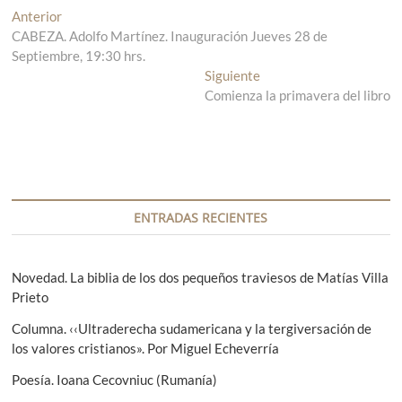
N
Anterior
E
CABEZA. Adolfo Martínez. Inauguración Jueves 28 de
n
a
Septiembre, 19:30 hrs.
t
v
r
Siguiente
E
a
Comienza la primavera del libro
n
e
d
t
g
a
r
a
a
a
n
d
c
t
a
i
e
s
ENTRADAS RECIENTES
r
i
ó
i
g
n
o
u
Novedad. La biblia de los dos pequeños traviesos de Matías Villa
r
i
Prieto
d
:
e
e
Columna. ‹‹Ultraderecha sudamericana y la tergiversación de
n
los valores cristianos». Por Miguel Echeverría
t
e
e
Poesía. Ioana Cecovniuc (Rumanía)
n
: