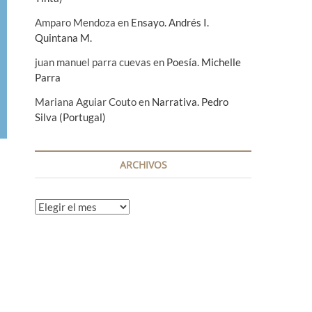
Amparo Mendoza
en
Ensayo. Andrés I.
Quintana M.
juan manuel parra cuevas
en
Poesía. Michelle
Parra
Mariana Aguiar Couto
en
Narrativa. Pedro
Silva (Portugal)
ARCHIVOS
A
r
c
h
i
v
o