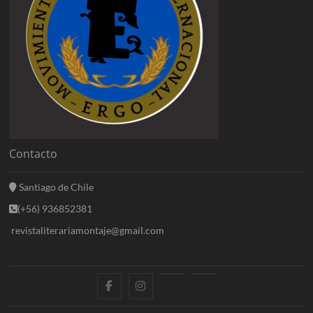
Contacto
Santiago de Chile
(+56) 936852381
revistaliterariamontaje@gmail.com
f
i
E
B
a
n
n
l