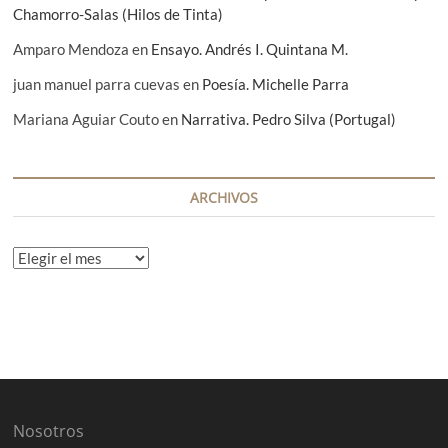
Chamorro-Salas (Hilos de Tinta)
Amparo Mendoza
en
Ensayo. Andrés I. Quintana M.
juan manuel parra cuevas
en
Poesía. Michelle Parra
Mariana Aguiar Couto
en
Narrativa. Pedro Silva (Portugal)
ARCHIVOS
A
r
c
h
i
v
o
s
Nosotros