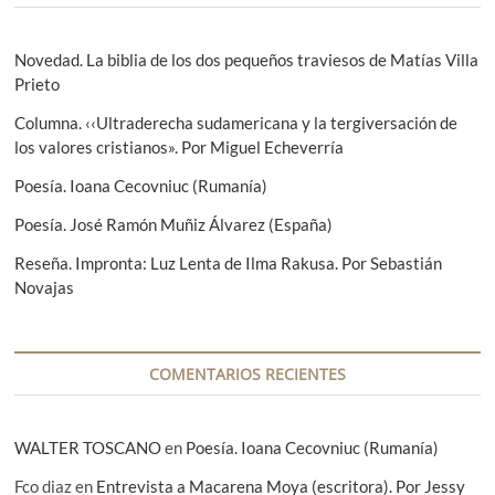
n
i
c
t
g
i
e
u
Novedad. La biblia de los dos pequeños traviesos de Matías Villa
r
i
Prieto
ó
i
e
Columna. ‹‹Ultraderecha sudamericana y la tergiversación de
n
o
n
los valores cristianos». Por Miguel Echeverría
r
t
d
:
e
Poesía. Ioana Cecovniuc (Rumanía)
e
:
Poesía. José Ramón Muñiz Álvarez (España)
e
Reseña. Impronta: Luz Lenta de Ilma Rakusa. Por Sebastián
n
Novajas
t
r
a
COMENTARIOS RECIENTES
d
a
WALTER TOSCANO
en
Poesía. Ioana Cecovniuc (Rumanía)
s
Fco diaz
en
Entrevista a Macarena Moya (escritora). Por Jessy