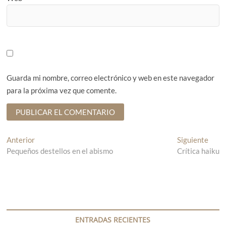
Guarda mi nombre, correo electrónico y web en este navegador
para la próxima vez que comente.
N
Anterior
E
Siguiente
E
Pequeños destellos en el abismo
n
Crítica haiku
n
a
t
t
v
r
r
a
a
e
d
d
g
a
a
a
s
a
ENTRADAS RECIENTES