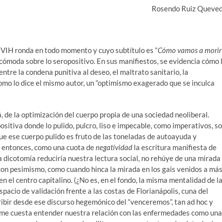
Rosendo Ruiz Queve
l VIH ronda en todo momento y cuyo subtítulo es “
Cómo vamos a morir
cómoda sobre lo seropositivo. En sus manifiestos, se evidencia cómo 
tre la condena punitiva al deseo, el maltrato sanitario, la
mo lo dice el mismo autor, un “optimismo exagerado que se inculca
de la optimización del cuerpo propia de una sociedad neoliberal.
sitiva donde lo pulido, pulcro, liso e impecable, como imperativos, s
ue ese cuerpo pulido es fruto de las toneladas de autoayuda y
, entonces, como una cuota de
negatividad
la escritura manifiesta de
 dicotomía reduciría nuestra lectura social, no rehúye de una mirada
 con pesimismo, como cuando hinca la mirada en los gais venidos a má
n el centro capitalino. (¿No es, en el fondo, la misma mentalidad de l
spacio de validación frente a las costas de Florianápolis, cuna del
ibir desde ese discurso hegemónico del “venceremos”, tan ad hoc y
: “me cuesta entender nuestra relación con las enfermedades como una