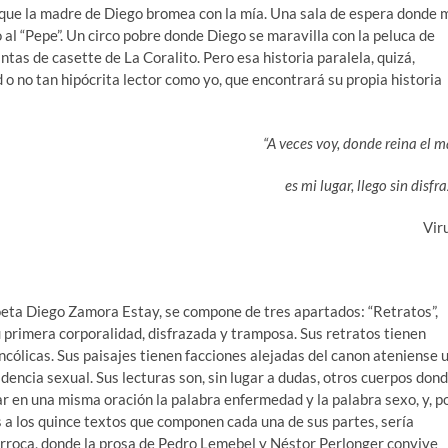
en que la madre de Diego bromea con la mía. Una sala de espera donde 
 al “Pepe”. Un circo pobre donde Diego se maravilla con la peluca de
ntas de casette de La Coralito. Pero esa historia paralela, quizá,
 o no tan hipócrita lector como yo, que encontrará su propia historia
“A veces voy, donde reina el m
es mi lugar, llego sin disfra
Vir
 poeta Diego Zamora Estay, se compone de tres apartados: “Retratos”,
su primera corporalidad, disfrazada y tramposa. Sus retratos tienen
cólicas. Sus paisajes tienen facciones alejadas del canon ateniense 
encia sexual. Sus lecturas son, sin lugar a dudas, otros cuerpos don
r en una misma oración la palabra enfermedad y la palabra sexo, y, p
s a los quince textos que componen cada una de sus partes, sería
arroca, donde la prosa de Pedro Lemebel y Néstor Perlonger convive