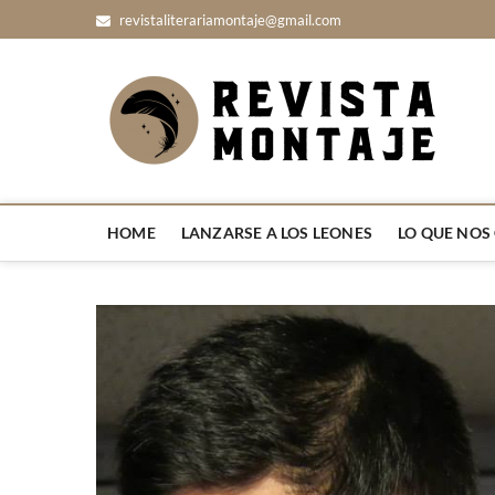
S
revistaliterariamontaje@gmail.com
a
l
t
Re
LITERAT
a
r
a
l
c
o
HOME
LANZARSE A LOS LEONES
LO QUE NOS
n
t
e
n
i
d
o