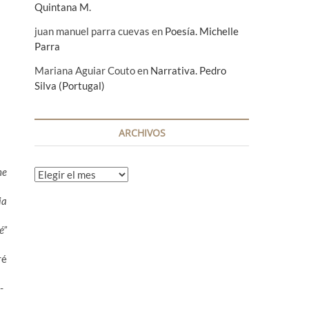
Quintana M.
juan manuel parra cuevas
en
Poesía. Michelle
Parra
Mariana Aguiar Couto
en
Narrativa. Pedro
Silva (Portugal)
ARCHIVOS
ne
A
r
ia
c
h
é”
i
v
ré
o
s
-