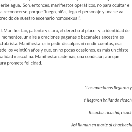
Berbelagua. Son, entonces, manifiestos operáticos, no para ocultar el
ta reconocerse, porque “luego, niña, llega el personaje y una se va
recido de nuestro escenario homosexual”.
. Manifiestan, patente y claro, el derecho al placer y la identidad de
 momentos, un aire a oraciones paganas o bacanales ancestrales
tubrista. Manifiestan, sin pedir disculpas ni rendir cuentas, esa
de los veintiún años y que, en no pocas ocasiones, es más un chiste
alidad masculina. Manifiestan, además, una condición, aunque
tura promete felicidad.
“Los marcianos llegaron y
Y llegaron bailando ricach
Ricachá, ricachá, ricac
Así llaman en marte al chachach