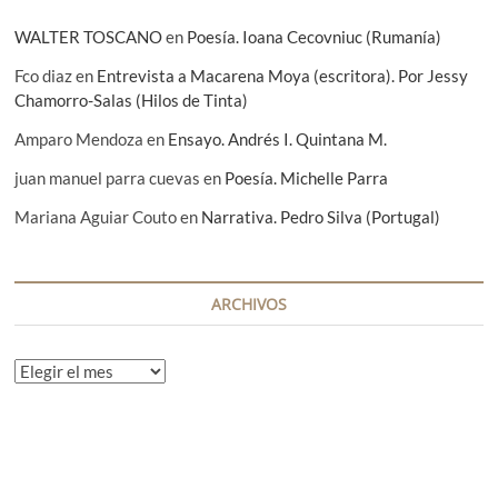
s
WALTER TOSCANO
en
Poesía. Ioana Cecovniuc (Rumanía)
Fco diaz
en
Entrevista a Macarena Moya (escritora). Por Jessy
Chamorro-Salas (Hilos de Tinta)
Amparo Mendoza
en
Ensayo. Andrés I. Quintana M.
juan manuel parra cuevas
en
Poesía. Michelle Parra
Mariana Aguiar Couto
en
Narrativa. Pedro Silva (Portugal)
ARCHIVOS
A
r
c
h
i
v