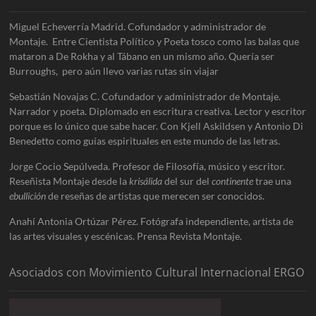
Miguel Echeverría Madrid. Cofundador y administrador de
Montaje. Entre Cientista Político y Poeta tosco como las balas que
mataron a De Rokha y al Tábano en un mismo año. Quería ser
Burroughs, pero aún llevo varias rutas sin viajar
Sebastián Novajas C. Cofundador y administrador de Montaje.
Narrador y poeta. Diplomado en escritura creativa. Lector y escritor
porque es lo único que sabe hacer. Con Kjell Askildsen y Antonio Di
Benedetto como guías espirituales en este mundo de las letras.
Jorge Cocio Sepúlveda. Profesor de Filosofía, músico y escritor.
Reseñista Montaje desde la
krisálida
del sur del
continente
trae una
ebullición
de reseñas de artistas que merecen ser conocidos.
Anahí Antonia Ortúzar Pérez. Fotógrafa independiente, artista de
las artes visuales y escénicas. Prensa Revista Montaje.
Asociados con Movimiento Cultural Internacional ERGO