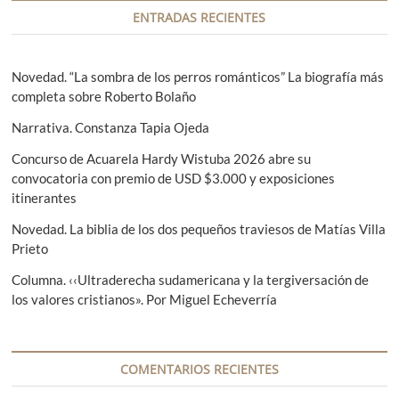
a
ENTRADAS RECIENTES
c
i
Novedad. “La sombra de los perros románticos” La biografía más
completa sobre Roberto Bolaño
ó
Narrativa. Constanza Tapia Ojeda
n
d
Concurso de Acuarela Hardy Wistuba 2026 abre su
convocatoria con premio de USD $3.000 y exposiciones
e
itinerantes
e
Novedad. La biblia de los dos pequeños traviesos de Matías Villa
n
Prieto
t
Columna. ‹‹Ultraderecha sudamericana y la tergiversación de
los valores cristianos». Por Miguel Echeverría
r
a
d
COMENTARIOS RECIENTES
a