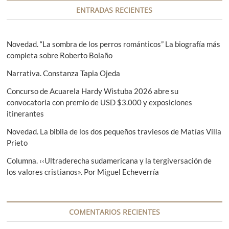
a
ENTRADAS RECIENTES
c
i
Novedad. “La sombra de los perros románticos” La biografía más
completa sobre Roberto Bolaño
ó
Narrativa. Constanza Tapia Ojeda
n
d
Concurso de Acuarela Hardy Wistuba 2026 abre su
convocatoria con premio de USD $3.000 y exposiciones
e
itinerantes
e
Novedad. La biblia de los dos pequeños traviesos de Matías Villa
n
Prieto
t
Columna. ‹‹Ultraderecha sudamericana y la tergiversación de
los valores cristianos». Por Miguel Echeverría
r
a
d
COMENTARIOS RECIENTES
a