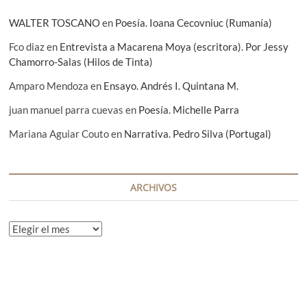
s
WALTER TOSCANO
en
Poesía. Ioana Cecovniuc (Rumanía)
Fco diaz
en
Entrevista a Macarena Moya (escritora). Por Jessy
Chamorro-Salas (Hilos de Tinta)
Amparo Mendoza
en
Ensayo. Andrés I. Quintana M.
juan manuel parra cuevas
en
Poesía. Michelle Parra
Mariana Aguiar Couto
en
Narrativa. Pedro Silva (Portugal)
ARCHIVOS
A
r
c
h
i
v