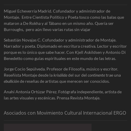
Miguel Echeverría Madrid. Cofundador y administrador de
Montaje. Entre Cientista Político y Poeta tosco como las balas que
mataron a De Rokha y al Tábano en un mismo año. Quería ser
Burroughs, pero aún llevo varias rutas sin viajar
Sebastián Novajas C. Cofundador y administrador de Montaje.
Narrador y poeta. Diplomado en escritura creativa. Lector y escritor
porque es lo único que sabe hacer. Con Kjell Askildsen y Antonio Di
Benedetto como guías espirituales en este mundo de las letras.
Jorge Cocio Sepúlveda. Profesor de Filosofía, músico y escritor.
Reseñista Montaje desde la
krisálida
del sur del
continente
trae una
ebullición
de reseñas de artistas que merecen ser conocidos.
Anahí Antonia Ortúzar Pérez. Fotógrafa independiente, artista de
las artes visuales y escénicas. Prensa Revista Montaje.
Asociados con Movimiento Cultural Internacional ERGO