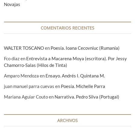
r
Novajas
a
d
a
COMENTARIOS RECIENTES
s
WALTER TOSCANO
en
Poesía. Ioana Cecovniuc (Rumanía)
Fco diaz
en
Entrevista a Macarena Moya (escritora). Por Jessy
Chamorro-Salas (Hilos de Tinta)
Amparo Mendoza
en
Ensayo. Andrés I. Quintana M.
juan manuel parra cuevas
en
Poesía. Michelle Parra
Mariana Aguiar Couto
en
Narrativa. Pedro Silva (Portugal)
ARCHIVOS