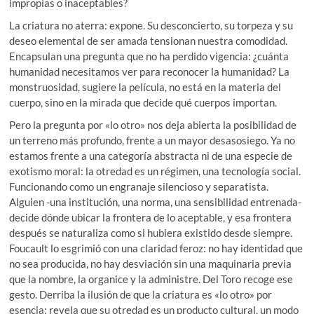
impropias o inaceptables?
La criatura no aterra: expone. Su desconcierto, su torpeza y su
deseo elemental de ser amada tensionan nuestra comodidad.
Encapsulan una pregunta que no ha perdido vigencia: ¿cuánta
humanidad necesitamos ver para reconocer la humanidad? La
monstruosidad, sugiere la película, no está en la materia del
cuerpo, sino en la mirada que decide qué cuerpos importan.
Pero la pregunta por «lo otro» nos deja abierta la posibilidad de
un terreno más profundo, frente a un mayor desasosiego. Ya no
estamos frente a una categoría abstracta ni de una especie de
exotismo moral: la otredad es un régimen, una tecnología social.
Funcionando como un engranaje silencioso y separatista.
Alguien -una institución, una norma, una sensibilidad entrenada-
decide dónde ubicar la frontera de lo aceptable, y esa frontera
después se naturaliza como si hubiera existido desde siempre.
Foucault lo esgrimió con una claridad feroz: no hay identidad que
no sea producida, no hay desviación sin una maquinaria previa
que la nombre, la organice y la administre. Del Toro recoge ese
gesto. Derriba la ilusión de que la criatura es «lo otro» por
esencia; revela que su otredad es un producto cultural, un modo