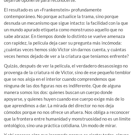
dejan de oponerse para reconocerse.
El resultado es un
«
Frankenstein
»
profundamente
contemporáneo. No porque actualice la trama, sino porque
desnuda un mecanismo que sigue intacto: la facilidad con la que
un mundo apurado etiqueta como monstruoso aquello que no
sabe abrazar. En tiempos donde lo distinto se vuelve amenaza
con rapidez, la película deja caer su pregunta más incómoda:
¿cuántas veces hemos sido Victor sin darnos cuenta, y cuántas
veces hemos dejado de ver a la criatura que teníamos enfrente?
Quizás, después de ver la película, el verdadero desasosiego no
provenga de la criatura ni de Victor, sino de ese pequeño temblor
que se nos aloja en el interior cuando comprendemos que
ninguna de las dos figuras nos es indiferente. Que de alguna
manera somos los dos: quienes buscan un cuerpo donde
apoyarse, y quienes huyen cuando ese cuerpo exige más de lo
que aprendimos a dar. La mirada del director no nos deja
cómodos porque no nos ofrece un afuera. Nos obliga a reconocer
que la frontera entre humanidad y monstruosidad no es un límite
ontológico, sino una práctica cotidiana. Un modo de mirar.