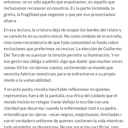
entonces, no es sólo aquello que expulsamos; es aquello que
rechazamos reconocer en nosotros. Es la parte incómoda, la
grieta, la fragilidad que negamos y que por eso proyectamos
afuera.
En esa lectura, la criatura deja de ocupar los bordes del relato y
se convierte en su centro moral. No como símbolo de lo extraño,
sino como recordatorio de que toda comunidad se funda sobre
exclusiones que preferimos no revisar. La elección de Guillermo
Del Toro de no suavizar la tensión permite su iluminación. Y en
ese gesto nos obliga a admitir algo que duele: que muchas veces
somos Victor sin darnos cuenta, sosteniendo un mundo que
necesita fabricar monstruos para no enfrentarse a su propio
miedo a la vulnerabilidad.
Y en este punto, resulta inevitable reflexionar en quienes
representan, fuera de la pantalla, esa ética del cuidado que el
mundo insiste en relegar. Irene Vallejo lo escribe con una
claridad que desarma: cuando la enfermedad rozó a su padre,
entendió que las ojeras -«esas negras, majestuosas, hinchadas»-
son el verdadero uniforme de quienes sostienen la vida mientras
todo alrededor se desmorona. No por vocación sacrificial, sino