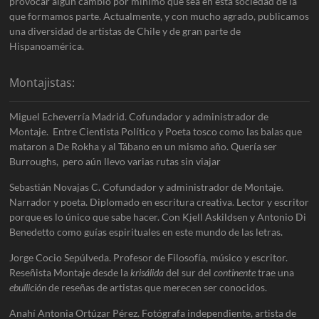
provocar algún cambio por mínimo que sea en esta sociedad de la
que formamos parte. Actualmente, y con mucho agrado, publicamos
una diversidad de artistas de Chile y de gran parte de
Hispanoamérica.
Montajistas:
Miguel Echeverría Madrid. Cofundador y administrador de
Montaje. Entre Cientista Político y Poeta tosco como las balas que
mataron a De Rokha y al Tábano en un mismo año. Quería ser
Burroughs, pero aún llevo varias rutas sin viajar
Sebastián Novajas C. Cofundador y administrador de Montaje.
Narrador y poeta. Diplomado en escritura creativa. Lector y escritor
porque es lo único que sabe hacer. Con Kjell Askildsen y Antonio Di
Benedetto como guías espirituales en este mundo de las letras.
Jorge Cocio Sepúlveda. Profesor de Filosofía, músico y escritor.
Reseñista Montaje desde la
krisálida
del sur del
continente
trae una
ebullición
de reseñas de artistas que merecen ser conocidos.
Anahí Antonia Ortúzar Pérez. Fotógrafa independiente, artista de