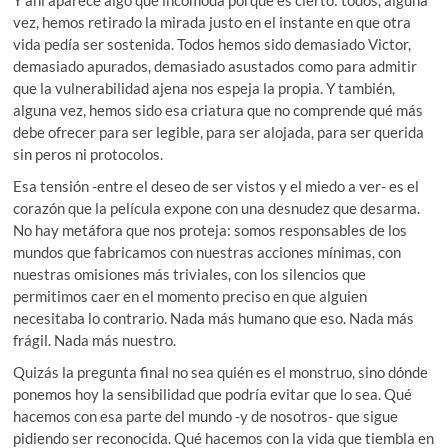
Y ahí aparece algo que incomoda porque es cierto: todos, alguna
vez, hemos retirado la mirada justo en el instante en que otra
vida pedía ser sostenida. Todos hemos sido demasiado Victor,
demasiado apurados, demasiado asustados como para admitir
que la vulnerabilidad ajena nos espeja la propia. Y también,
alguna vez, hemos sido esa criatura que no comprende qué más
debe ofrecer para ser legible, para ser alojada, para ser querida
sin peros ni protocolos.
Esa tensión -entre el deseo de ser vistos y el miedo a ver- es el
corazón que la película expone con una desnudez que desarma.
No hay metáfora que nos proteja: somos responsables de los
mundos que fabricamos con nuestras acciones mínimas, con
nuestras omisiones más triviales, con los silencios que
permitimos caer en el momento preciso en que alguien
necesitaba lo contrario. Nada más humano que eso. Nada más
frágil. Nada más nuestro.
Quizás la pregunta final no sea quién es el monstruo, sino dónde
ponemos hoy la sensibilidad que podría evitar que lo sea. Qué
hacemos con esa parte del mundo -y de nosotros- que sigue
pidiendo ser reconocida. Qué hacemos con la vida que tiembla en