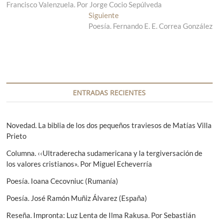
a
Francisco Valenzuela. Por Jorge Cocio Sepúlveda
t
v
r
Siguiente
E
a
Poesía. Fernando E. E. Correa González
n
e
d
t
g
a
r
a
a
a
n
d
c
t
a
i
e
s
ENTRADAS RECIENTES
r
i
ó
i
g
n
o
u
Novedad. La biblia de los dos pequeños traviesos de Matías Villa
r
i
Prieto
d
:
e
e
Columna. ‹‹Ultraderecha sudamericana y la tergiversación de
n
los valores cristianos». Por Miguel Echeverría
t
e
e
Poesía. Ioana Cecovniuc (Rumanía)
n
:
Poesía. José Ramón Muñiz Álvarez (España)
t
Reseña. Impronta: Luz Lenta de Ilma Rakusa. Por Sebastián