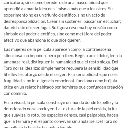
caricatura, sino como heredero de una masculinidad que
aprendió a amar la idea de sí misma más que a los otros. Su
experimento no es un triunfo científico, sino un acto de
desresponsabilización. Crear sin sostener; buscar sin escuchar;
dar vida sin ofrecer lugar. Su figura resuena hoy no sólo como
símbolo del poder científico, sino como metáfora del poder
afectivo que abandona lo que dice querer.
Las mujeres de la película aparecen como la contraescena
silenciosa: no imponen, pero perciben. Registran el dolor, leen la
amenaza real, distinguen la humanidad que el resto niega. Del
Toro no las idealiza: simplemente recupera la sensibilidad que
Shelley les otorgó desde el origen. Esa sensibilidad -que no es
fragilidad, sino inteligencia emocional- funciona como brújula
ética en un relato habitado por hombres que confunden creación
con dominio.
En lo visual, la película construye un mundo donde lo bello y lo
deteriorado no se excluyen. La textura de la piel cosida, la luz
que suaviza lo roto, los espacios densos, casi palpables, hacen
que la ternura y el espanto convivan sin anularse. Del Toro no
embellece la herida: la vuelve legible.