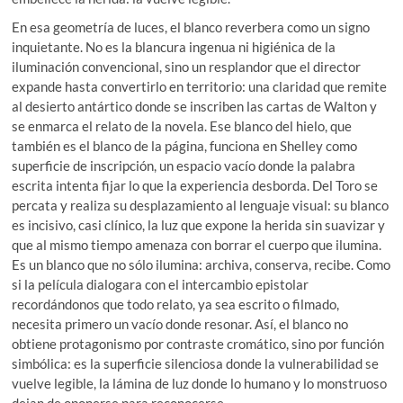
En esa geometría de luces, el blanco reverbera como un signo
inquietante. No es la blancura ingenua ni higiénica de la
iluminación convencional, sino un resplandor que el director
expande hasta convertirlo en territorio: una claridad que remite
al desierto antártico donde se inscriben las cartas de Walton y
se enmarca el relato de la novela. Ese blanco del hielo, que
también es el blanco de la página, funciona en Shelley como
superficie de inscripción, un espacio vacío donde la palabra
escrita intenta fijar lo que la experiencia desborda. Del Toro se
percata y realiza su desplazamiento al lenguaje visual: su blanco
es incisivo, casi clínico, la luz que expone la herida sin suavizar y
que al mismo tiempo amenaza con borrar el cuerpo que ilumina.
Es un blanco que no sólo ilumina: archiva, conserva, recibe. Como
si la película dialogara con el intercambio epistolar
recordándonos que todo relato, ya sea escrito o filmado,
necesita primero un vacío donde resonar. Así, el blanco no
obtiene protagonismo por contraste cromático, sino por función
simbólica: es la superficie silenciosa donde la vulnerabilidad se
vuelve legible, la lámina de luz donde lo humano y lo monstruoso