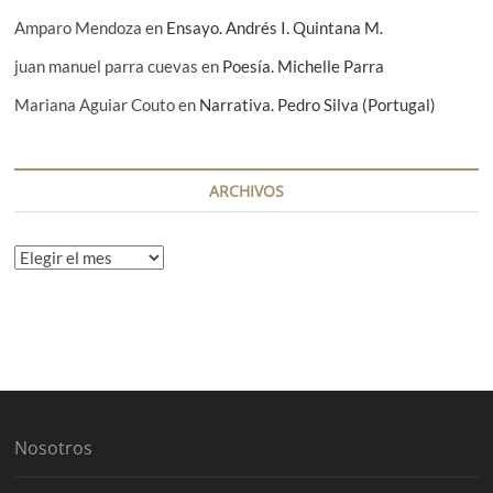
Amparo Mendoza
en
Ensayo. Andrés I. Quintana M.
juan manuel parra cuevas
en
Poesía. Michelle Parra
Mariana Aguiar Couto
en
Narrativa. Pedro Silva (Portugal)
ARCHIVOS
A
r
c
h
i
v
o
s
Nosotros