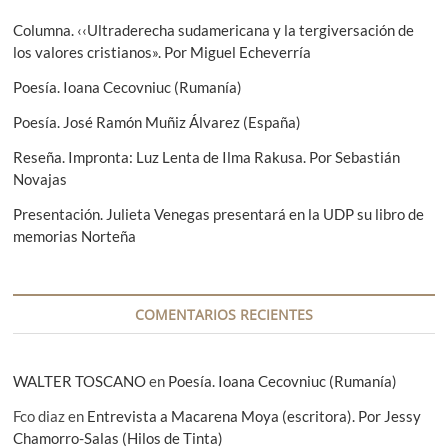
i
u
n
o
i
Columna. ‹‹Ultraderecha sudamericana y la tergiversación de
r
e
los valores cristianos». Por Miguel Echeverría
d
:
n
e
Poesía. Ioana Cecovniuc (Rumanía)
t
e
e
Poesía. José Ramón Muñiz Álvarez (España)
:
n
Reseña. Impronta: Luz Lenta de Ilma Rakusa. Por Sebastián
Novajas
t
Presentación. Julieta Venegas presentará en la UDP su libro de
r
memorias Norteña
a
d
a
COMENTARIOS RECIENTES
s
WALTER TOSCANO
en
Poesía. Ioana Cecovniuc (Rumanía)
Fco diaz
en
Entrevista a Macarena Moya (escritora). Por Jessy
Chamorro-Salas (Hilos de Tinta)