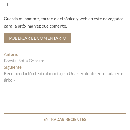
Guarda mi nombre, correo electrónico y web en este navegador
para la próxima vez que comente.
N
Anterior
E
Poesía. Sofía Gonram
n
a
Siguiente
t
E
v
Recomendación teatral montaje: «Una serpiente enrollada en el
r
n
árbol»
a
t
e
d
r
g
a
a
a
d
a
n
a
c
t
s
i
e
i
ENTRADAS RECIENTES
r
g
ó