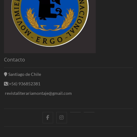
Contacto
Santiago de Chile
(+56) 936852381
revistaliterariamontaje@gmail.com
f
i
E
B
a
n
n
l