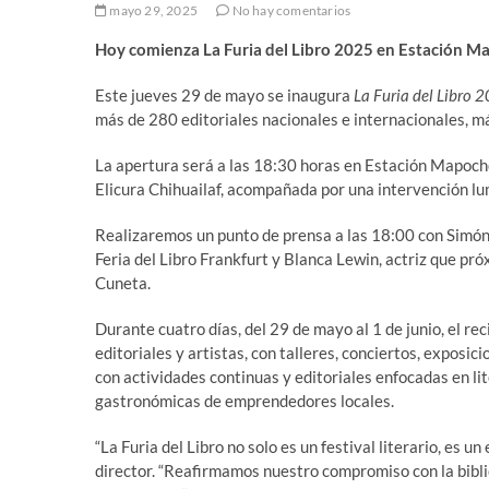
mayo 29, 2025
No hay comentarios
Hoy comienza La Furia del Libro 2025 en Estación M
Este jueves 29 de mayo se inaugura
La Furia del Libro 
más de 280 editoriales nacionales e internacionales, m
La apertura será a las 18:30 horas en Estación Mapoch
Elicura Chihuailaf, acompañada por una intervención lum
Realizaremos un punto de prensa a las 18:00 con Simón E
Feria del Libro Frankfurt y Blanca Lewin, actriz que pró
Cuneta.
Durante cuatro días, del 29 de mayo al 1 de junio, el re
editoriales y artistas, con talleres, conciertos, exposic
con actividades continuas y editoriales enfocadas en li
gastronómicas de emprendedores locales.
“La Furia del Libro no solo es un festival literario, es u
director. “Reafirmamos nuestro compromiso con la biblio