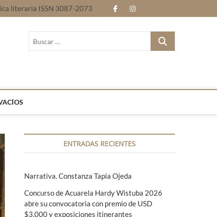
nica literaria ISSN 3087-2073
f
i
E
B
a
n
n
l
B
c
s
t
o
u
Revista electrónica literaria ISSN 3087-2073
s
e
t
r
g
c
b
a
e
a
r
o
g
l
…
VACÍOS
o
r
e
k
a
n
ENTRADAS RECIENTES
m
g
u
Narrativa. Constanza Tapia Ojeda
a
Concurso de Acuarela Hardy Wistuba 2026
s
abre su convocatoria con premio de USD
$3.000 y exposiciones itinerantes