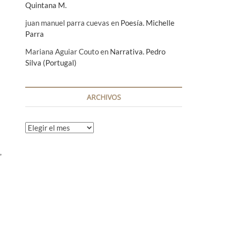
Quintana M.
juan manuel parra cuevas
en
Poesía. Michelle
Parra
Mariana Aguiar Couto
en
Narrativa. Pedro
Silva (Portugal)
ARCHIVOS
A
r
c
,
h
i
v
o
s