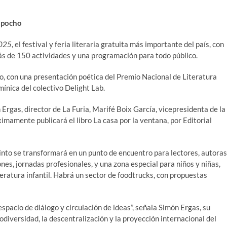
apocho
2025
, el festival y feria literaria gratuita más importante del país, con
ás de 150 actividades y una programación para todo público.
o, con una presentación poética del Premio Nacional de Literatura
ínica del colectivo Delight Lab.
rgas, director de La Furia, Marifé Boix García, vicepresidenta de la
ximamente publicará el libro La casa por la ventana, por Editorial
cinto se transformará en un punto de encuentro para lectores, autoras
iones, jornadas profesionales, y una zona especial para niños y niñas,
teratura infantil. Habrá un sector de foodtrucks, con propuestas
n espacio de diálogo y circulación de ideas”, señala Simón Ergas, su
diversidad, la descentralización y la proyección internacional del