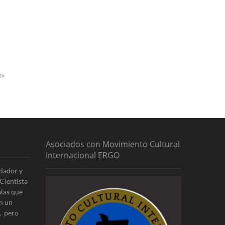
o»
Asociados con Movimiento Cultural
Internacional ERGO
dador y
Cientista
alas que
n un
, pero