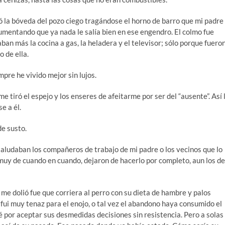
ó la bóveda del pozo ciego tragándose el horno de barro que mi padre
gumentando que ya nada le salía bien en ese engendro. El colmo fue
aban más la cocina a gas, la heladera y el televisor; sólo porque fuero
 de ella.
pre he vivido mejor sin lujos.
e tiró el espejo y los enseres de afeitarme por ser del “ausente”. Así 
e a él.
de susto.
aludaban los compañeros de trabajo de mi padre o los vecinos que lo
 muy de cuando en cuando, dejaron de hacerlo por completo, aun los de
 me dolió fue que corriera al perro con su dieta de hambre y palos
 fui muy tenaz para el enojo, o tal vez el abandono haya consumido el
 por aceptar sus desmedidas decisiones sin resistencia. Pero a solas