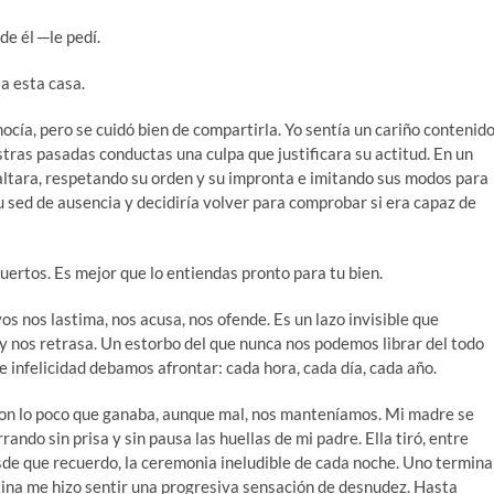
e él ─le pedí.
 a esta casa.
nocía, pero se cuidó bien de compartirla. Yo sentía un cariño contenid
tras pasadas conductas una culpa que justificara su actitud. En un
faltara, respetando su orden y su impronta e imitando sus modos para
 sed de ausencia y decidiría volver para comprobar si era capaz de
ertos. Es mejor que lo entiendas pronto para tu bien.
os nos lastima, nos acusa, nos ofende. Es un lazo invisible que
y nos retrasa. Un estorbo del que nunca nos podemos librar del todo
infelicidad debamos afrontar: cada hora, cada día, cada año.
 con lo poco que ganaba, aunque mal, nos manteníamos. Mi madre se
rrando sin prisa y sin pausa las huellas de mi padre. Ella tiró, entre
esde que recuerdo, la ceremonia ineludible de cada noche. Uno termina
utina me hizo sentir una progresiva sensación de desnudez. Hasta