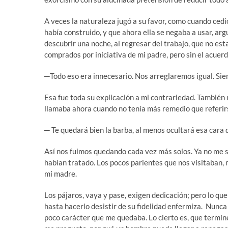
A veces la naturaleza jugó a su favor, como cuando cedi
había construido, y que ahora ella se negaba a usar, ar
descubrir una noche, al regresar del trabajo, que no est
comprados por iniciativa de mi padre, pero sin el acuerdo
─Todo eso era innecesario. Nos arreglaremos igual. Siem
Esa fue toda su explicación a mi contrariedad. También m
llamaba ahora cuando no tenía más remedio que referirs
─ Te quedará bien la barba, al menos ocultará esa cara 
Así nos fuimos quedando cada vez más solos. Ya no me s
habían tratado. Los pocos parientes que nos visitaban,
mi madre.
Los pájaros, vaya y pase, exigen dedicación; pero lo que
hasta hacerlo desistir de su fidelidad enfermiza. Nunca
poco carácter que me quedaba. Lo cierto es, que terminé