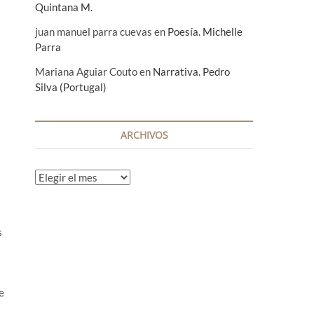
Quintana M.
juan manuel parra cuevas
en
Poesía. Michelle
Parra
Mariana Aguiar Couto
en
Narrativa. Pedro
Silva (Portugal)
ARCHIVOS
A
r
c
h
s
i
v
o
s
e