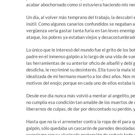
acabar abochornado como si estuviera haciendo mis nece
Un día, al volver más temprano del trabajo, la descubrí
inútil. Como algunos canarios confundidos se negaban 
vergüenza verla gastar tanta furia en tan leves enemigo
ataque, los pobres ya estaban viejos y desacostumbrados
Lo único que le interesó del mundo fue el grito de los b
padre en el inmenso galpón a lo largo de una vida de su
las herramientas de su anterior oficio de albañil y debí 
desdicha, le recriminé su desinterés. Ella tuvo la mala
idealizada de mi hermano muerto a los diez años. Nos 
motivos del enojo; porque en cada uno de ellos estaba l
Desde ese día nunca más volvió a mentar al angelito, pe
no cumplía esa condición tan amable de los muertos de 
liberarnos de culpas, de dar por descontado su perdón, 
Hasta que no la vi arremeter contra la ropa de él para q
galpón, sólo quedaba un cascarón de paredes desoladas.
exorcismo con su alucinada pretensión de reducir todo a