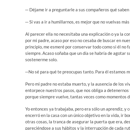
─ Déjame ir a preguntarle a sus compañeros qué saben d
─ Si vas a ir a humillarnos, es mejor que no vuelvas más
Al parecer ella no necesitaba una explicación o ya la co
por mi padre, acaso por eso no cesaba de buscar en nues
principio, me esmeré por conservar todo como si él no 
siempre. Acaso soñaba que un día se habría de agotar su
sostenerme solo.
─No sé para qué te preocupas tanto. Para él estamos mu
Pero mi padre no estaba muerto, y la ausencia de los viv
entorpece nuestros pasos, que nos obliga a detenernos 
porque siempre vuelve, tantas veces como momentos de 
Yo entonces ya trabajaba, pero era sólo un aprendiz, y
encerró en la casa con un único objetivo en la vida, ir bo
otras cosas, la tranca de asegurar la puerta que era, d
pareciéndose a sus hábitos y la interrupción de cada r