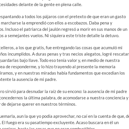
sidades delante de la gente en plena calle.
 espantando a todos los pájaros con el pretexto de que eran un gasto
a marcharse la emprendió con ellos a escobazos. Daba pena y
s. Incluso el patriarca del jaulón regresó a morir en sus manos de un
 a semejantes vuelos. Ni siquiera este triste detalle la detuvo.
otelleros, a los que gratis, fue entregando las cosas que acumuló mi
eños incumplidos. A duras penas y tras necios alegatos, logré rescatar
guardarlas bajo llave. Todo eso tenía valor y, en medio de nuestra
 idea de responderme, y lo hizo trayendo al presente la memoria
miramos, y en nuestras miradas había fundamentos que excedían los
atente la ausencia de mi padre.
ro sirvió para desnudar la raíz de su encono: la ausencia de mi padre
concedernos la última palabra, de acomodarse a nuestra conciencia y
y de dejarse querer en nuestros términos.
uemarla, aun la que yo podía aprovechar, no caí en la cuenta de que, d
 El fuego era su pasatiempo excluyente. Acaso buscara en él un
 cenizas, hasta las cosas que no eran combustibles.