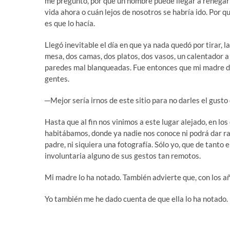
me pregunto, por qué un hombre puede llegar a renegar
vida ahora o cuán lejos de nosotros se habría ido. Por qu
es que lo hacía.
Llegó inevitable el día en que ya nada quedó por tirar, l
mesa, dos camas, dos platos, dos vasos, un calentador 
paredes mal blanqueadas. Fue entonces que mi madre de
gentes.
─Mejor sería irnos de este sitio para no darles el gusto
Hasta que al fin nos vinimos a este lugar alejado, en lo
habitábamos, donde ya nadie nos conoce ni podrá dar r
padre, ni siquiera una fotografía. Sólo yo, que de tanto 
involuntaria alguno de sus gestos tan remotos.
Mi madre lo ha notado. También advierte que, con los añ
Yo también me he dado cuenta de que ella lo ha notado.