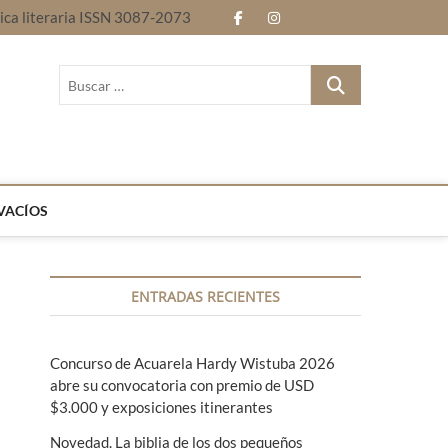
nica literaria ISSN 3087-2073
f
i
E
B
a
n
n
l
B
c
s
t
o
u
Revista electrónica literaria ISSN 3087-2073
s
e
t
r
g
c
b
a
e
a
r
o
g
l
…
VACÍOS
o
r
e
k
a
n
ENTRADAS RECIENTES
m
g
u
Concurso de Acuarela Hardy Wistuba 2026
a
abre su convocatoria con premio de USD
s
$3.000 y exposiciones itinerantes
Novedad. La biblia de los dos pequeños