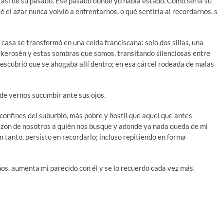
 así de su pasado. Ese pasado donde yo había estado. Cómo sería su
é el azar nunca volvió a enfrentarnos, o qué sentiría al recordarnos, s
a casa se transformó en una celda franciscana: solo dos sillas, una
a kerosén y estas sombras que somos, transitando silenciosas entre
scubrió que se ahogaba allí dentro; en esa cárcel rodeada de malas
 de vernos sucumbir ante sus ojos.
s confines del suburbio, más pobre y hostil que aquel que antes
azón de nosotros a quién nos busque y adonde ya nada queda de mi
en tanto, persisto en recordarlo; incluso repitiendo en forma
os, aumenta mi parecido con él y se lo recuerdo cada vez más.