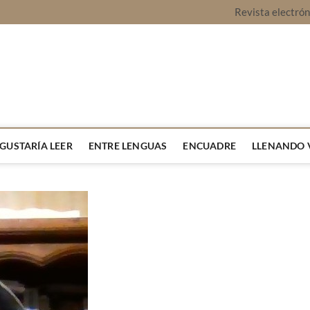
Revista electró
vista Montaje
URA Y OPINIÓN
 GUSTARÍA LEER
ENTRE LENGUAS
ENCUADRE
LLENANDO 