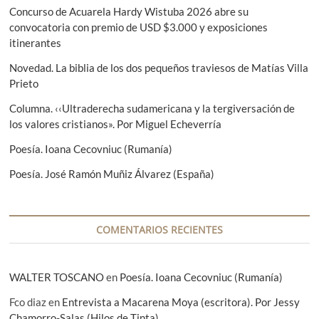
r
i
Concurso de Acuarela Hardy Wistuba 2026 abre su
d
:
e
convocatoria con premio de USD $3.000 y exposiciones
e
n
itinerantes
t
e
Novedad. La biblia de los dos pequeños traviesos de Matías Villa
e
n
Prieto
:
t
Columna. ‹‹Ultraderecha sudamericana y la tergiversación de
los valores cristianos». Por Miguel Echeverría
r
Poesía. Ioana Cecovniuc (Rumanía)
a
d
Poesía. José Ramón Muñiz Álvarez (España)
a
s
COMENTARIOS RECIENTES
WALTER TOSCANO
en
Poesía. Ioana Cecovniuc (Rumanía)
Fco diaz
en
Entrevista a Macarena Moya (escritora). Por Jessy
Chamorro-Salas (Hilos de Tinta)