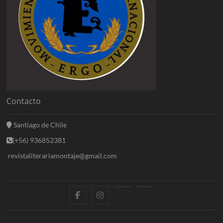
Contacto
Santiago de Chile
(+56) 936852381
revistaliterariamontaje@gmail.com
f
i
E
B
a
n
n
l