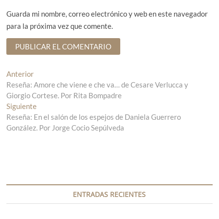
Guarda mi nombre, correo electrónico y web en este navegador
para la próxima vez que comente.
N
Anterior
E
Reseña: Amore che viene e che va… de Cesare Verlucca y
n
a
Giorgio Cortese. Por Rita Bompadre
t
v
Siguiente
r
E
Reseña: En el salón de los espejos de Daniela Guerrero
a
n
e
González. Por Jorge Cocio Sepúlveda
d
t
g
a
r
a
a
a
n
d
c
t
a
i
e
s
r
i
ENTRADAS RECIENTES
ó
i
g
n
o
u