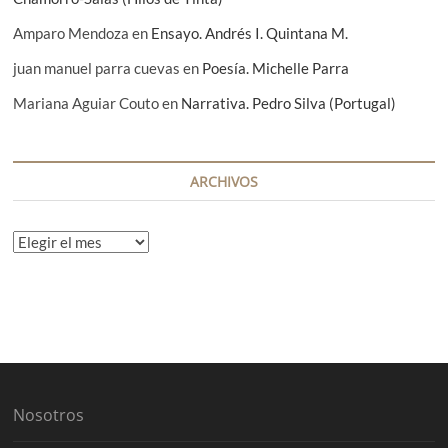
Amparo Mendoza
en
Ensayo. Andrés I. Quintana M.
juan manuel parra cuevas
en
Poesía. Michelle Parra
Mariana Aguiar Couto
en
Narrativa. Pedro Silva (Portugal)
ARCHIVOS
A
r
c
h
i
v
o
s
Nosotros