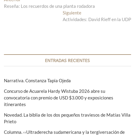
N
Reseña: Los recuerdos de una planta rodadora
n
a
t
Siguiente
E
v
r
Actividades: David Rieff en la UDP
n
a
t
e
d
r
g
a
a
a
d
a
n
a
c
t
s
ENTRADAS RECIENTES
i
e
i
r
g
ó
i
u
Narrativa. Constanza Tapia Ojeda
n
o
i
Concurso de Acuarela Hardy Wistuba 2026 abre su
r
e
d
convocatoria con premio de USD $3.000 y exposiciones
:
n
e
itinerantes
t
e
e
Novedad. La biblia de los dos pequeños traviesos de Matías Villa
:
Prieto
n
Columna. ‹‹Ultraderecha sudamericana y la tergiversación de