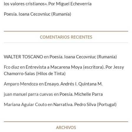
t
los valores cristianos». Por Miguel Echeverría
r
Poesía. Ioana Cecovniuc (Rumanía)
a
d
a
COMENTARIOS RECIENTES
s
WALTER TOSCANO
en
Poesía. Ioana Cecovniuc (Rumanía)
Fco diaz
en
Entrevista a Macarena Moya (escritora). Por Jessy
Chamorro-Salas (Hilos de Tinta)
Amparo Mendoza
en
Ensayo. Andrés I. Quintana M.
juan manuel parra cuevas
en
Poesía. Michelle Parra
Mariana Aguiar Couto
en
Narrativa. Pedro Silva (Portugal)
ARCHIVOS