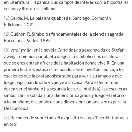
en Literatura Hispánica. Sus campos de interés son la filosofía, el
ensayo y literatura chilena.
[1]
Cerda, M.
La palabra quebrada
. Santiago, Cormorán
Ediciones. 2022.
[2]
Guénon, R.
Símbolos fundamentales de la ciencia sagrada
.
Barcelona. Paidós. 1995.
[3]
Verbi gratia
: en la novela
Carta de una desconocida
de Stefan
Zweig, tomemos por objeto diegético-simbólico las escaleras
que se encuentran afuera de la habitación donde vive R. En una
primera lectura, estas corresponden, en el nivel del índice, a los
escalones que la protagonista sube para ver a su amado y que
luego baja cuando sale y vuelve a su casa. Para el lector que
desea ver el símbolo (la segunda lectura, intuitiva), las escaleras
simbolizan la subida a una dimensión sagrada y luego el retorno
a lo mundano, el cambio de una dimensión humana a otra para la
Desconocida.
[4]
Recomiendo sobre todo el exquisito ensayo “Escribir fantasía
en oro”.