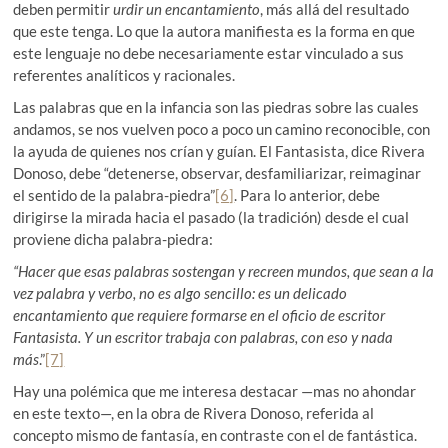
deben permitir
urdir un encantamiento
, más allá del resultado
que este tenga. Lo que la autora manifiesta es la forma en que
este lenguaje no debe necesariamente estar vinculado a sus
referentes analíticos y racionales.
Las palabras que en la infancia son las piedras sobre las cuales
andamos, se nos vuelven poco a poco un camino reconocible, con
la ayuda de quienes nos crían y guían. El Fantasista, dice Rivera
Donoso, debe “detenerse, observar, desfamiliarizar, reimaginar
el sentido de la palabra-piedra”
[6]
. Para lo anterior, debe
dirigirse la mirada hacia el pasado (la tradición) desde el cual
proviene dicha palabra-piedra:
“Hacer que esas palabras sostengan y recreen mundos, que sean a la
vez palabra y verbo, no es algo sencillo: es un delicado
encantamiento que requiere formarse en el oficio de escritor
Fantasista. Y un escritor trabaja con palabras, con eso y nada
más
.”
[7]
Hay una polémica que me interesa destacar —mas no ahondar
en este texto—, en la obra de Rivera Donoso, referida al
concepto mismo de fantasía, en contraste con el de fantástica.