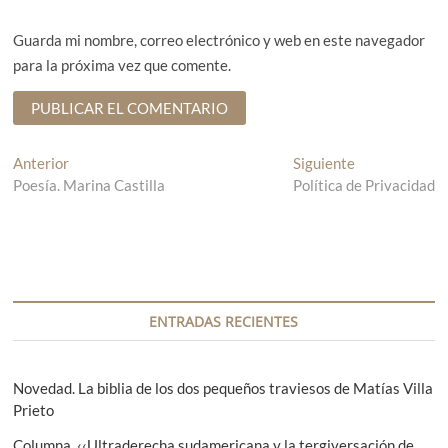
Guarda mi nombre, correo electrónico y web en este navegador
para la próxima vez que comente.
N
Anterior
E
Siguiente
E
Poesía. Marina Castilla
n
Política de Privacidad
n
a
t
t
v
r
r
a
a
e
d
d
g
a
a
a
s
a
ENTRADAS RECIENTES
n
i
c
t
g
i
e
u
Novedad. La biblia de los dos pequeños traviesos de Matías Villa
r
i
Prieto
ó
i
e
Columna. ‹‹Ultraderecha sudamericana y la tergiversación de