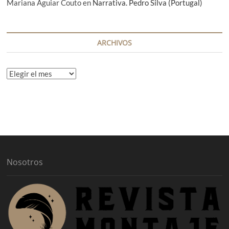
Mariana Aguiar Couto
en
Narrativa. Pedro Silva (Portugal)
ARCHIVOS
A
r
c
h
i
v
o
s
Nosotros