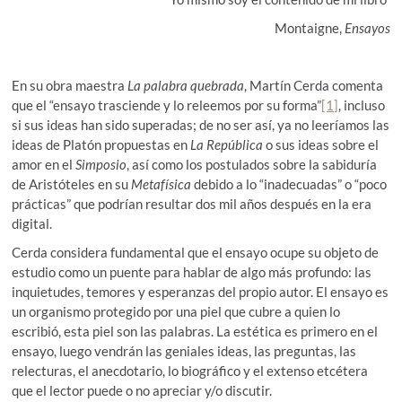
Montaigne,
Ensayos
En su obra maestra
La palabra quebrada
, Martín Cerda comenta
que el “ensayo trasciende y lo releemos por su forma”
[1]
, incluso
si sus ideas han sido superadas; de no ser así, ya no leeríamos las
ideas de Platón propuestas en
La República
o sus ideas sobre el
amor en el
Simposio
, así como los postulados sobre la sabiduría
de Aristóteles en su
Metafísica
debido a lo “inadecuadas” o “poco
prácticas” que podrían resultar dos mil años después en la era
digital.
Cerda considera fundamental que el ensayo ocupe su objeto de
estudio como un puente para hablar de algo más profundo: las
inquietudes, temores y esperanzas del propio autor. El ensayo es
un organismo protegido por una piel que cubre a quien lo
escribió, esta piel son las palabras. La estética es primero en el
ensayo, luego vendrán las geniales ideas, las preguntas, las
relecturas, el anecdotario, lo biográfico y el extenso etcétera
que el lector puede o no apreciar y/o discutir.