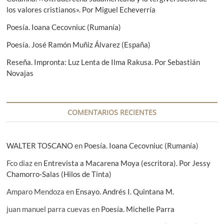
n
o
n
los valores cristianos». Por Miguel Echeverría
r
t
d
:
e
Poesía. Ioana Cecovniuc (Rumanía)
e
:
Poesía. José Ramón Muñiz Álvarez (España)
e
Reseña. Impronta: Luz Lenta de Ilma Rakusa. Por Sebastián
n
Novajas
t
r
a
COMENTARIOS RECIENTES
d
a
WALTER TOSCANO
en
Poesía. Ioana Cecovniuc (Rumanía)
s
Fco diaz
en
Entrevista a Macarena Moya (escritora). Por Jessy
Chamorro-Salas (Hilos de Tinta)
Amparo Mendoza
en
Ensayo. Andrés I. Quintana M.
juan manuel parra cuevas
en
Poesía. Michelle Parra