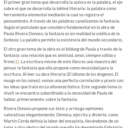
El primer gran tema que desarrolla la autora es la palabra, el eje
sobre el que se desarrolla la
tekhné
literaria: la palabra como
herramienta elemental mediante la cual se registra el
pensamiento. A través de las palabras canalizamos la fantasía.
Según el postulado que considero fundamental en la obra de
Paula Rivera Donoso, la fantasía es en realidad
la estética de la
fantasía
. La palabra permite la existencia del mundo secundario.
El otro gran tema de la obra es el
bildung
de Paula a través de la
fantasía: una relación que es amistad, amor, siempre sólida y
firme
[4]
. La escritura misma de este libro es una muestra del
pensar la fantasía que ella propone como necesidad para la
escritura. Al leer su obra literaria (
El idioma de los dragones
,
El
musgo en las ruinas)
, vemos una perfecta correlación y praxis con
las ideas que trata en
La añoranza feérica
. Este segundo tema (o
nivel) se encuentra subordinado a la necesidad de Paula de
hablar, primeramente, sobre la fantasía.
Rivera Donoso propone sus tesis y arriesga opiniones
valorativas elegantemente. Demora, ejercita y divierte, como
Martín Cerda definía la labor del ensayista, llevándonos de un
lugar a otro dentro del mundo que ella ha denominado Fabularia: