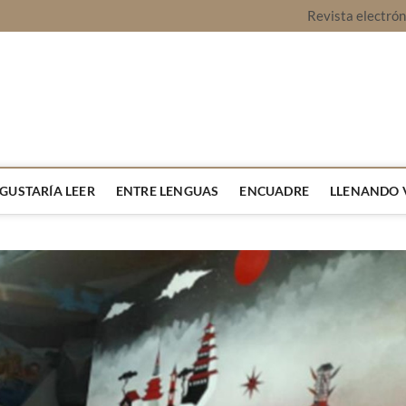
Revista electró
vista Montaje
URA Y OPINIÓN
 GUSTARÍA LEER
ENTRE LENGUAS
ENCUADRE
LLENANDO 