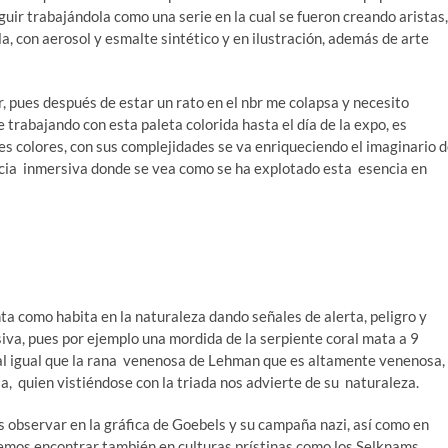
guir trabajándola como una serie en la cual se fueron creando aristas,
ela, con aerosol y esmalte sintético y en ilustración, además de arte
, pues después de estar un rato en el nbr me colapsa y necesito
trabajando con esta paleta colorida hasta el día de la expo, es
es colores, con sus complejidades se va enriqueciendo el imaginario 
ncia inmersiva donde se vea como se ha explotado esta esencia en
ta como habita en la naturaleza dando señales de alerta, peligro y
va, pues por ejemplo una mordida de la serpiente coral mata a 9
í, al igual que la rana venenosa de Lehman que es altamente venenosa,
 quien vistiéndose con la triada nos advierte de su naturaleza.
 observar en la gráfica de Goebels y su campaña nazi, así como en
demos encontrar también en culturas prístinas como los Selknams,