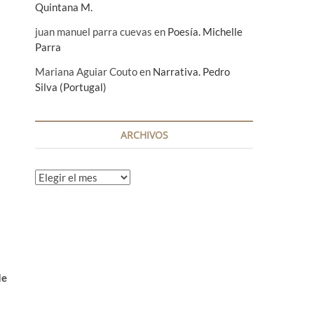
Quintana M.
juan manuel parra cuevas
en
Poesía. Michelle
Parra
Mariana Aguiar Couto
en
Narrativa. Pedro
Silva (Portugal)
ARCHIVOS
A
r
c
h
i
v
o
de
s