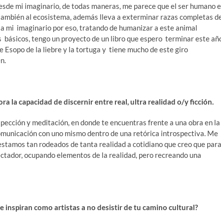
 desde mi imaginario, de todas maneras, me parece que el ser humano 
 y también al ecosistema, además lleva a exterminar razas completas d
 a mi imaginario por eso, tratando de humanizar a este animal
s básicos, tengo un proyecto de un libro que espero terminar este añ
de Esopo de la liebre y la tortuga y tiene mucho de este giro
n.
a la capacidad de discernir entre real, ultra realidad o/y ficción.
spección y meditación, en donde te encuentras frente a una obra en la
comunicación con uno mismo dentro de una retórica introspectiva. Me
 estamos tan rodeados de tanta realidad a cotidiano que creo que par
ectador, ocupando elementos de la realidad, pero recreando una
 inspiran como artistas a no desistir de tu camino cultural?