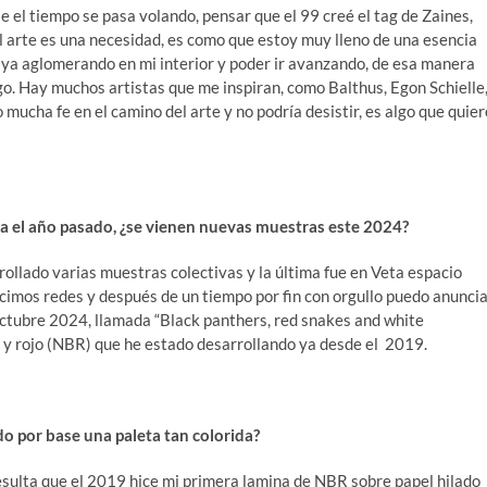
le el tiempo se pasa volando, pensar que el 99 creé el tag de Zaines,
el arte es una necesidad, es como que estoy muy lleno de una esencia
aya aglomerando en mi interior y poder ir avanzando, de esa manera
o. Hay muchos artistas que me inspiran, como Balthus, Egon Schielle
mucha fe en el camino del arte y no podría desistir, es algo que quier
na el año pasado, ¿se vienen nuevas muestras este 2024?
llado varias muestras colectivas y la última fue en Veta espacio
cimos redes y después de un tiempo por fin con orgullo puedo anunci
Octubre 2024, llamada “Black panthers, red snakes and white
o y rojo (NBR) que he estado desarrollando ya desde el 2019.
do por base una paleta tan colorida?
esulta que el 2019 hice mi primera lamina de NBR sobre papel hilado