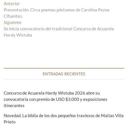
N
Anterior
E
Presentación. Circa poemas póstumos de Carolina Pezoa
n
a
Cifuentes.
t
v
Siguiente
r
E
Se inicia convocatoria del tradicional Concurso de Acuarela
a
n
e
Hardy Wistuba
d
t
g
a
r
a
a
a
n
d
c
t
a
i
e
s
r
i
ENTRADAS RECIENTES
ó
i
g
n
o
u
r
i
Concurso de Acuarela Hardy Wistuba 2026 abre su
d
:
e
convocatoria con premio de USD $3.000 y exposiciones
e
n
itinerantes
t
e
Novedad. La biblia de los dos pequeños traviesos de Matías Villa
e
n
Prieto
: