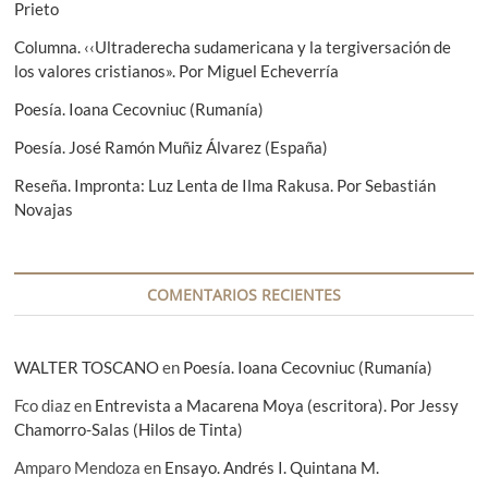
Prieto
ó
Columna. ‹‹Ultraderecha sudamericana y la tergiversación de
n
los valores cristianos». Por Miguel Echeverría
d
Poesía. Ioana Cecovniuc (Rumanía)
e
Poesía. José Ramón Muñiz Álvarez (España)
e
Reseña. Impronta: Luz Lenta de Ilma Rakusa. Por Sebastián
n
Novajas
t
r
a
COMENTARIOS RECIENTES
d
a
WALTER TOSCANO
en
Poesía. Ioana Cecovniuc (Rumanía)
s
Fco diaz
en
Entrevista a Macarena Moya (escritora). Por Jessy
Chamorro-Salas (Hilos de Tinta)
Amparo Mendoza
en
Ensayo. Andrés I. Quintana M.