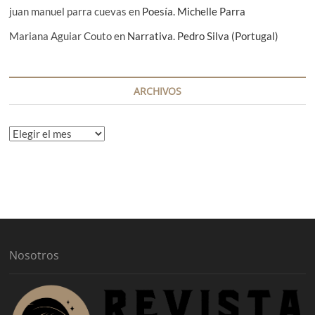
juan manuel parra cuevas
en
Poesía. Michelle Parra
Mariana Aguiar Couto
en
Narrativa. Pedro Silva (Portugal)
ARCHIVOS
A
r
c
h
i
v
o
s
Nosotros