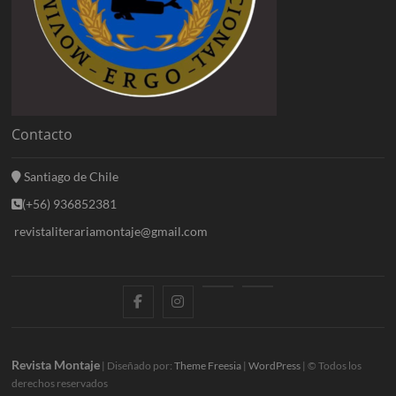
Contacto
Santiago de Chile
(+56) 936852381
revistaliterariamontaje@gmail.com
f
i
E
B
a
n
n
l
c
s
t
o
Revista Montaje
| Diseñado por:
Theme Freesia
|
WordPress
| © Todos los
derechos reservados
e
t
r
g