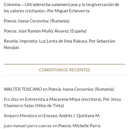
Columna. ‹‹Ultraderecha sudamericana y la tergiversación de
n
los valores cristianos». Por Miguel Echeverría
d
Poesía. Ioana Cecovniuc (Rumanía)
e
Poesía. José Ramón Muñiz Álvarez (España)
e
Reseña. Impronta: Luz Lenta de Ilma Rakusa. Por Sebastián
n
Novajas
t
r
a
COMENTARIOS RECIENTES
d
a
WALTER TOSCANO
en
Poesía. Ioana Cecovniuc (Rumanía)
s
Fco diaz
en
Entrevista a Macarena Moya (escritora). Por Jessy
Chamorro-Salas (Hilos de Tinta)
Amparo Mendoza
en
Ensayo. Andrés I. Quintana M.
juan manuel parra cuevas
en
Poesía. Michelle Parra