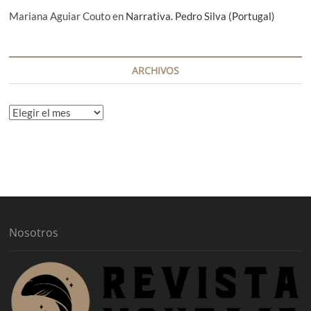
Mariana Aguiar Couto
en
Narrativa. Pedro Silva (Portugal)
ARCHIVOS
A
r
c
h
i
v
o
s
Nosotros