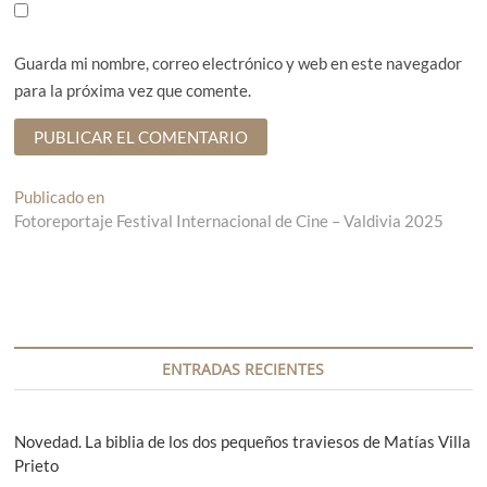
Guarda mi nombre, correo electrónico y web en este navegador
para la próxima vez que comente.
N
Publicado en
Fotoreportaje Festival Internacional de Cine – Valdivia 2025
a
v
e
g
a
ENTRADAS RECIENTES
c
i
Novedad. La biblia de los dos pequeños traviesos de Matías Villa
Prieto
ó