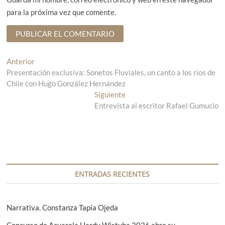
para la próxima vez que comente.
N
Anterior
E
Presentación exclusiva: Sonetos Fluviales, un canto a los ríos de
n
a
Chile con Hugo González Hernández
t
v
r
Siguiente
E
a
Entrevista al escritor Rafael Gumucio
n
e
d
t
g
a
r
a
a
a
n
d
c
t
a
i
e
s
ENTRADAS RECIENTES
r
i
ó
i
g
n
o
u
Narrativa. Constanza Tapia Ojeda
r
i
d
Concurso de Acuarela Hardy Wistuba 2026 abre su