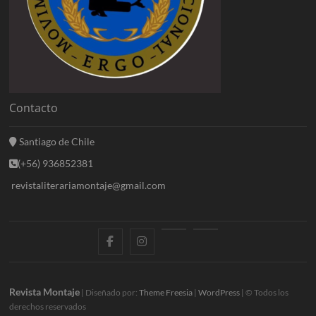
Contacto
Santiago de Chile
(+56) 936852381
revistaliterariamontaje@gmail.com
f
i
E
B
a
n
n
l
c
s
t
o
Revista Montaje
| Diseñado por:
Theme Freesia
|
WordPress
| © Todos los
derechos reservados
e
t
r
g