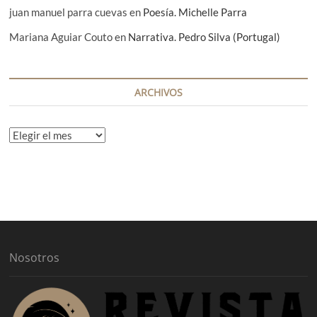
juan manuel parra cuevas
en
Poesía. Michelle Parra
Mariana Aguiar Couto
en
Narrativa. Pedro Silva (Portugal)
ARCHIVOS
A
r
c
h
i
v
o
s
Nosotros