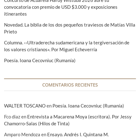
:
e
e
convocatoria con premio de USD $3.000 y exposiciones
n
itinerantes
t
e
e
Novedad. La biblia de los dos pequeños traviesos de Matías Villa
n
:
Prieto
t
Columna. ‹‹Ultraderecha sudamericana y la tergiversación de
r
los valores cristianos». Por Miguel Echeverría
a
Poesía. Ioana Cecovniuc (Rumanía)
d
a
COMENTARIOS RECIENTES
s
WALTER TOSCANO
en
Poesía. Ioana Cecovniuc (Rumanía)
Fco diaz
en
Entrevista a Macarena Moya (escritora). Por Jessy
Chamorro-Salas (Hilos de Tinta)
Amparo Mendoza
en
Ensayo. Andrés I. Quintana M.