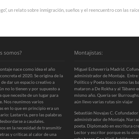
go”, un relato sobre inmigración, sueños y el reencuentro con las raíc
es somos?
Montajistas:
ontaje nace como idea el año
Miguel Echeverría Madrid. Cofun
concreta el 2020. Se origina de la
administrador de Montaje. Entre 
 de dar un espacio creativo a
Político y Poeta tosco como las b
ún no lo tienen y por supuesto a
mataron a De Rokha y al Tábano e
a que necesite de un lugar para
mismo año. Quería ser Burroughs
e. Nos reunimos varios
aún llevo varias rutas sin viajar
as en lo que en principio era un
Sebastián Novajas C. Cofundador
erario: Lastarria, pero las palabras
administrador de Montaje. Narra
desbordarse a caudales.
poeta. Diplomado en escritura cre
os en la necesidad de transmitir
Lector y escritor porque es lo úni
etras y críticas al calor de una
sabe hacer. Con Kjell Askildsen y