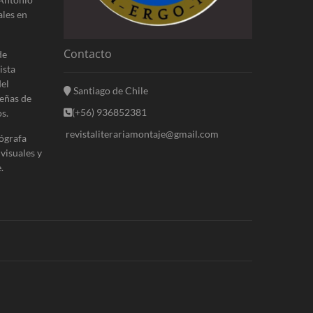
ales en
Contacto
de
ista
del
Santiago de Chile
eñas de
(+56) 936852381
s.
revistaliterariamontaje@gmail.com
ógrafa
 visuales y
.