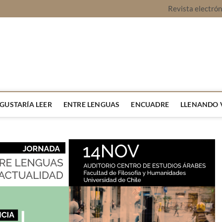
Revista electró
vista Montaje
URA Y OPINIÓN
 GUSTARÍA LEER
ENTRE LENGUAS
ENCUADRE
LLENANDO 