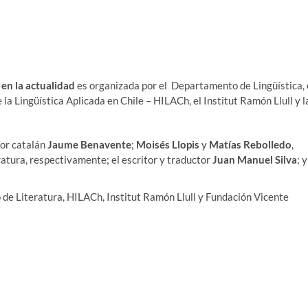
 en la actualidad
es organizada por el Departamento de Lingüística, 
a Lingüística Aplicada en Chile – HILACh, el Institut Ramón Llull y l
tor catalán
Jaume Benavente
;
Moisés Llopis
y
Matías Rebolledo
,
atura, respectivamente; el escritor y traductor
Juan Manuel Silva
; y
e Literatura, HILACh, Institut Ramón Llull y Fundación Vicente