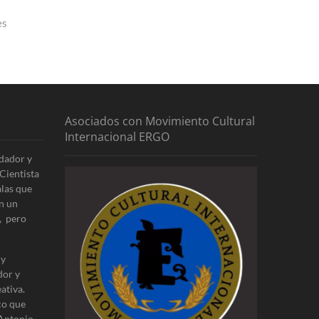
es
Asociados con Movimiento Cultural
Internacional ERGO
dador y
Cientista
alas que
n un
, pero
 y
dor y
ativa.
co que
 Antonio