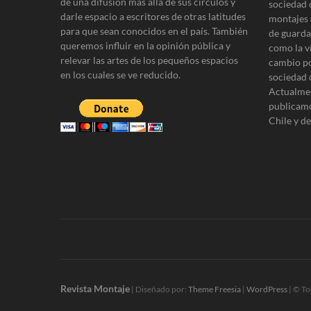
r
de una difusión más allá de sus círculos y
sociedad 
darle espacio a escritores de otras latitudes
a
montajes 
para que sean conocidos en el país. También
de guardar
d
queremos influir en la opinión pública y
como la v
relevar las artes de los pequeños espacios
a
cambio po
en los cuales se ve reducido.
sociedad 
s
Actualmen
publicamo
Chile y d
Revista Montaje
| Diseñado por:
Theme Freesia
|
WordPress
| © To