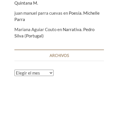
Quintana M.
juan manuel parra cuevas
en
Poesía. Michelle
Parra
Mariana Aguiar Couto
en
Narrativa. Pedro
Silva (Portugal)
ARCHIVOS
A
r
c
h
i
v
o
s