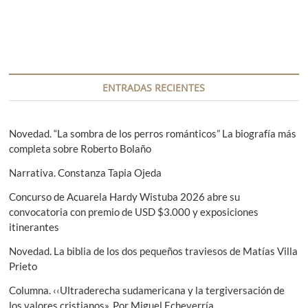
g
a
r
a
a
a
n
d
c
t
a
i
e
s
r
i
ENTRADAS RECIENTES
ó
i
g
n
o
u
r
i
Novedad. “La sombra de los perros románticos” La biografía más
d
:
e
completa sobre Roberto Bolaño
e
n
Narrativa. Constanza Tapia Ojeda
t
e
e
Concurso de Acuarela Hardy Wistuba 2026 abre su
n
:
convocatoria con premio de USD $3.000 y exposiciones
t
itinerantes
r
Novedad. La biblia de los dos pequeños traviesos de Matías Villa
Prieto
a
d
Columna. ‹‹Ultraderecha sudamericana y la tergiversación de
los valores cristianos». Por Miguel Echeverría