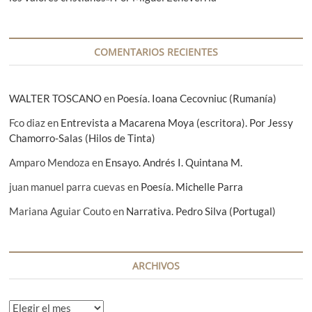
a
s
COMENTARIOS RECIENTES
WALTER TOSCANO
en
Poesía. Ioana Cecovniuc (Rumanía)
Fco diaz
en
Entrevista a Macarena Moya (escritora). Por Jessy
Chamorro-Salas (Hilos de Tinta)
Amparo Mendoza
en
Ensayo. Andrés I. Quintana M.
juan manuel parra cuevas
en
Poesía. Michelle Parra
Mariana Aguiar Couto
en
Narrativa. Pedro Silva (Portugal)
ARCHIVOS
A