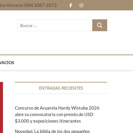
nica literaria ISSN 3087-2073
f
i
E
B
a
n
n
l
B
c
s
t
o
u
Revista electrónica literaria ISSN 3087-2073
s
e
t
r
g
c
b
a
e
a
r
o
g
l
…
VACÍOS
o
r
e
k
a
n
ENTRADAS RECIENTES
m
g
u
Concurso de Acuarela Hardy Wistuba 2026
a
abre su convocatoria con premio de USD
s
$3.000 y exposiciones itinerantes
Novedad. La biblia de los dos pequeños