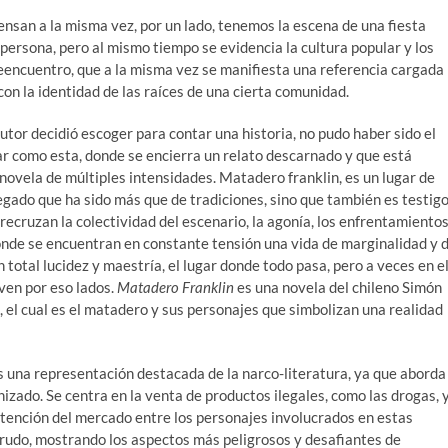
nsan a la misma vez, por un lado, tenemos la escena de una fiesta
 persona, pero al mismo tiempo se evidencia la cultura popular y los
eencuentro, que a la misma vez se manifiesta una referencia cargada
con la identidad de las raíces de una cierta comunidad.
utor decidió escoger para contar una historia, no pudo haber sido el
lar como esta, donde se encierra un relato descarnado y que está
novela de múltiples intensidades. Matadero franklin, es un lugar de
legado que ha sido más que de tradiciones, sino que también es testig
recruzan la colectividad del escenario, la agonía, los enfrentamiento
donde se encuentran en constante tensión una vida de marginalidad y 
 total lucidez y maestría, el lugar donde todo pasa, pero a veces en e
ven por eso lados.
Matadero Franklin
es una novela del chileno Simón
, el cual es el matadero y sus personajes que simbolizan una realidad
 una representación destacada de la narco-literatura, ya que aborda
zado. Se centra en la venta de productos ilegales, como las drogas, 
tención del mercado entre los personajes involucrados en estas
 crudo, mostrando los aspectos más peligrosos y desafiantes de