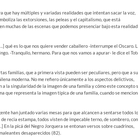
, ya que hay múltiples y variadas realidades que intentan sacar la voz,
boliza las extorsiones, las peleas y el capitalismo, que está
 en muchas de las escenas que podemos presenciar bajo esta realidad
…] qué es lo que nos quiere vender caballero -interrumpe el Oscaro. 
ingo. -Tranquilo, hermano. Para que nos vamos a apurar- le dice el Tot
tas familias, que a primera vista pueden ser peculiares, pero que a su
chilena moderna. No me refiero únicamente a los aspectos delictivos,
n a la singularidad de la imagen de una familia y cómo este concepto 
ena que representa la imagen típica de una familia, cuando se mencio
 gente han juntado varias mesas para que alcancen a sentarse todos l
de recia estampa, todos visten de impecable terno, de sombrero, con
[…] En la picá del Negro Jorquera se entonan versos sobre cuadrinos,
e maleantes desaparecidos (82).