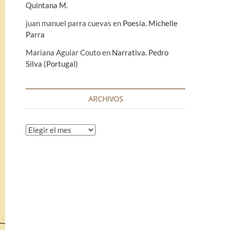
Quintana M.
juan manuel parra cuevas
en
Poesía. Michelle
Parra
Mariana Aguiar Couto
en
Narrativa. Pedro
Silva (Portugal)
ARCHIVOS
A
r
c
h
i
v
o
s