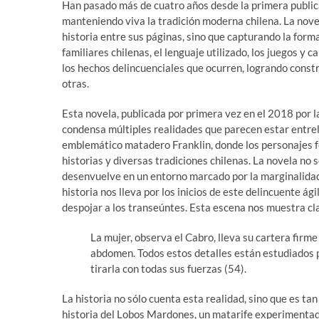
Han pasado más de cuatro años desde la primera publi
manteniendo viva la tradición moderna chilena. La novel
historia entre sus páginas, sino que capturando la form
familiares chilenas, el lenguaje utilizado, los juegos y 
los hechos delincuenciales que ocurren, logrando constr
otras.
Esta novela, publicada por primera vez en el 2018 por la 
condensa múltiples realidades que parecen estar entrel
emblemático matadero Franklin, donde los personajes f
historias y diversas tradiciones chilenas. La novela no 
desenvuelve en un entorno marcado por la marginalidad, 
historia nos lleva por los inicios de este delincuente á
despojar a los transeúntes. Esta escena nos muestra cl
La mujer, observa el Cabro, lleva su cartera firm
abdomen. Todos estos detalles están estudiados p
tirarla con todas sus fuerzas (54).
La historia no sólo cuenta esta realidad, sino que es t
historia del Lobos Mardones, un matarife experimentado