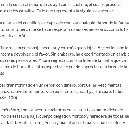
con la cueca chilena, que es ágil con el cuchillo, el cual representa
te de los caballos. Es lo que representa la siguiente escena:
a el arte del cuchillo y es capaz de realizar cualquier labor de la faena
to, sobrio, pero que se hace respetar cuando es necesario, como lo ha
 vecinas (66).
isterna, un personaje peculiar y extraño que viaja a Argentina con la
 intenta devolverle el favor. Sin embargo, ha experimentado un cambi
os como personales. Ahora regresa como un líder de la mafia que va
 barrio Franklin. Estos aspectos se pueden apreciar a lo largo de la
na:
ecer transformado en un señor, con dinero, porque las vestimentas
nuevas, evidentemente, y de excelente calidad […] Torcuato había
 (85-100).
imón Soto, son los acontecimientos de la Luchita, o mejor dicho de
como de estatura baja, cuerpo delgado y fibroso y heredera de todas la
ealidad de violencia de género y machismo, el cual su madre sufre, y