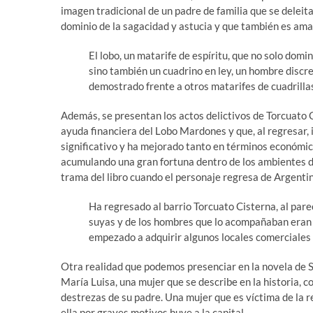
imagen tradicional de un padre de familia que se deleita 
dominio de la sagacidad y astucia y que también es aman
El lobo, un matarife de espíritu, que no solo domin
sino también un cuadrino en ley, un hombre discre
demostrado frente a otros matarifes de cuadrillas
Además, se presentan los actos delictivos de Torcuato C
ayuda financiera del Lobo Mardones y que, al regresar,
significativo y ha mejorado tanto en términos económic
acumulando una gran fortuna dentro de los ambientes del
trama del libro cuando el personaje regresa de Argenti
Ha regresado al barrio Torcuato Cisterna, al par
suyas y de los hombres que lo acompañaban eran 
empezado a adquirir algunos locales comerciales
Otra realidad que podemos presenciar en la novela de S
María Luisa, una mujer que se describe en la historia, 
destrezas de su padre. Una mujer que es víctima de la r
ella por graves motivos huye a la capital.