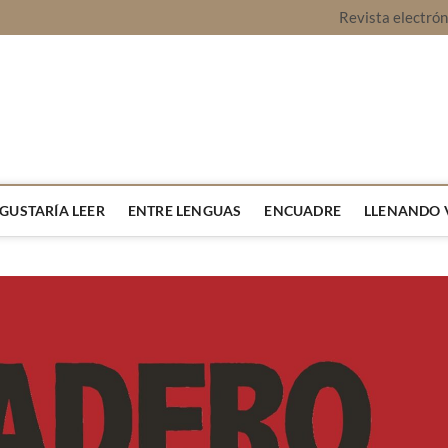
Revista electró
vista Montaje
URA Y OPINIÓN
 GUSTARÍA LEER
ENTRE LENGUAS
ENCUADRE
LLENANDO 