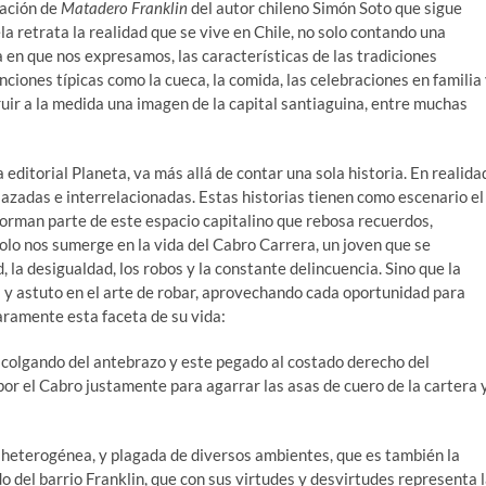
cación de
Matadero Franklin
del autor chileno Simón Soto que sigue
a retrata la realidad que se vive en Chile, no solo contando una
a en que nos expresamos, las características de las tradiciones
canciones típicas como la cueca, la comida, las celebraciones en familia
uir a la medida una imagen de la capital santiaguina, entre muchas
editorial Planeta, va más allá de contar una sola historia. En realida
azadas e interrelacionadas. Estas historias tienen como escenario el
orman parte de este espacio capitalino que rebosa recuerdos,
solo nos sumerge en la vida del Cabro Carrera, un joven que se
la desigualdad, los robos y la constante delincuencia. Sino que la
gil y astuto en el arte de robar, aprovechando cada oportunidad para
aramente esta faceta de su vida:
e colgando del antebrazo y este pegado al costado derecho del
or el Cabro justamente para agarrar las asas de cuero de la cartera 
an heterogénea, y plagada de diversos ambientes, que es también la
 del barrio Franklin, que con sus virtudes y desvirtudes representa 