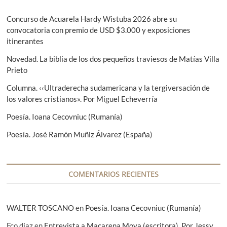
ó
i
g
n
o
u
Concurso de Acuarela Hardy Wistuba 2026 abre su
r
i
convocatoria con premio de USD $3.000 y exposiciones
d
:
e
itinerantes
e
n
Novedad. La biblia de los dos pequeños traviesos de Matías Villa
t
e
Prieto
e
n
:
Columna. ‹‹Ultraderecha sudamericana y la tergiversación de
t
los valores cristianos». Por Miguel Echeverría
r
Poesía. Ioana Cecovniuc (Rumanía)
a
Poesía. José Ramón Muñiz Álvarez (España)
d
a
COMENTARIOS RECIENTES
s
WALTER TOSCANO
en
Poesía. Ioana Cecovniuc (Rumanía)
Fco diaz
en
Entrevista a Macarena Moya (escritora). Por Jessy