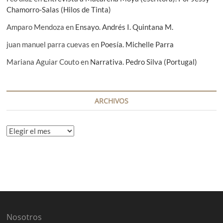
Chamorro-Salas (Hilos de Tinta)
Amparo Mendoza
en
Ensayo. Andrés I. Quintana M.
juan manuel parra cuevas
en
Poesía. Michelle Parra
Mariana Aguiar Couto
en
Narrativa. Pedro Silva (Portugal)
ARCHIVOS
A
r
c
h
i
v
o
s
Nosotros