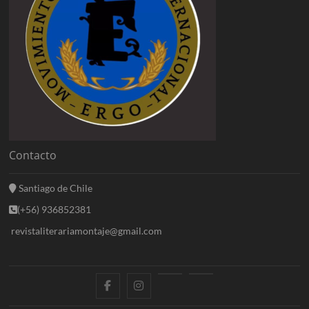
Contacto
Santiago de Chile
(+56) 936852381
revistaliterariamontaje@gmail.com
f
i
E
B