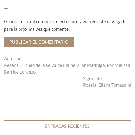
Guarda mi nombre, correo electrónico y web en este navegador
para la próxima vez que comente.
N
Anterior
E
Reseña. El cielo de la selva de Elaine Vilar Madruga. Por Melissa
n
a
Barrios Lorenzo
t
v
r
Siguiente
E
a
Poesía. Eliana Tomassini
n
e
d
t
g
a
r
a
a
a
n
d
c
t
a
i
e
s
ENTRADAS RECIENTES
r
i