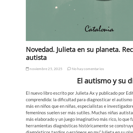
Novedad. Julieta en su planeta. Re
autista
noviembre 25, 2025
No hay comentarios
El autismo y su d
El nuevo libro escrito por Julieta Ax y publicado por Edi
comprendida: la dificultad para diagnosticar el autismo
más en niños que en niñas, especialistas e investigador
femeninos suelen ser más sutiles. Muchas niñas autist
más elaborado y un juego imaginativo más rico, lo que fa
herramientas diagnósticas históricamente se construye
diagnósticos tardíos o erróneos en mu“Julieta en su pla