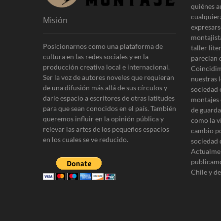
r
d
quiénes a
:
cualquier
Misión
e
expresars
e
montajist
Posicionarnos como una plataforma de
taller lit
n
cultura en las redes sociales y en la
parecían 
producción creativa local e internacional.
t
Coincidim
Ser la voz de autores noveles que requieran
nuestras l
r
de una difusión más allá de sus círculos y
sociedad 
darle espacio a escritores de otras latitudes
a
montajes 
para que sean conocidos en el país. También
de guardar
d
queremos influir en la opinión pública y
como la v
relevar las artes de los pequeños espacios
a
cambio po
en los cuales se ve reducido.
sociedad 
s
Actualmen
publicamo
Chile y d