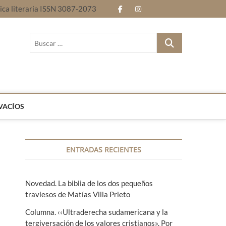
nica literaria ISSN 3087-2073
f
i
E
B
a
n
n
l
B
c
s
t
o
u
Revista electrónica literaria ISSN 3087-2073
s
e
t
r
g
c
b
a
e
a
r
o
g
l
…
VACÍOS
o
r
e
k
a
n
ENTRADAS RECIENTES
m
g
u
Novedad. La biblia de los dos pequeños
a
traviesos de Matías Villa Prieto
s
Columna. ‹‹Ultraderecha sudamericana y la
tergiversación de los valores cristianos». Por