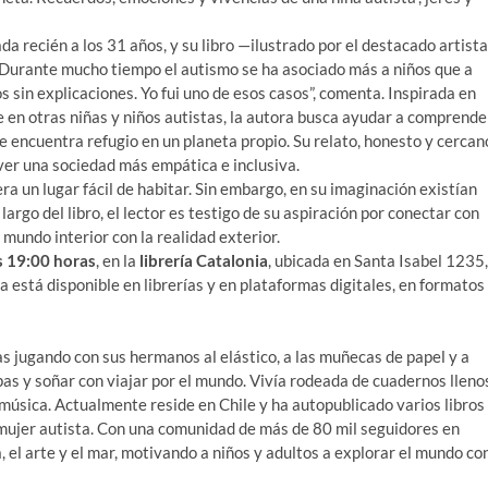
da recién a los 31 años, y su libro —ilustrado por el destacado artista
Durante mucho tiempo el autismo se ha asociado más a niños que a
 sin explicaciones. Yo fui uno de esos casos”, comenta. Inspirada en
e en otras niñas y niños autistas, la autora busca ayudar a comprende
e encuentra refugio en un planeta propio. Su relato, honesto y cercan
ver una sociedad más empática e inclusiva.
ra un lugar fácil de habitar. Sin embargo, en su imaginación existían
argo del libro, el lector es testigo de su aspiración por conectar con
 mundo interior con la realidad exterior.
s 19:00 horas
, en la
librería Catalonia
, ubicada en Santa Isabel 1235,
 ya está disponible en librerías y en plataformas digitales, en formatos
s jugando con sus hermanos al elástico, a las muñecas de papel y a
as y soñar con viajar por el mundo. Vivía rodeada de cuadernos lleno
úsica. Actualmente reside en Chile y ha autopublicado varios libros
ujer autista. Con una comunidad de más de 80 mil seguidores en
, el arte y el mar, motivando a niños y adultos a explorar el mundo co