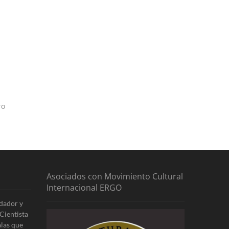
ro
Asociados con Movimiento Cultural
Internacional ERGO
dador y
Cientista
alas que