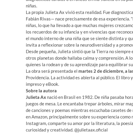
niñas.
La propia Julieta Ax vivió esta realidad. Fue diagnostica
Fabián Rivas— nace precisamente de esa experiencia. “
niñas, lo que ha llevado a que muchas mujeres crezcamos
los recuerdos de su infancia y en vivencias que reconoc
el mundo interno de una niña que se siente distinta y qu
invita a reflexionar sobre la neurodiversidad y a promo
Desde pequeña, Julieta sintió que la Tierra no siempre e
otros planetas donde hallaba calma y comprensión. A lo l
quienes la rodean y de su aprendizaje para equilibrar su
La obra será presentada el
martes 2 de diciembre, a la
Providencia. La actividad es abierta al público. El libro
impreso y eBook.
Sobre la autora
Julieta Ax
nació en Brasil en 1982. De niña pasaba hora
juegos de mesa. Le encantaba trepar árboles, mirar map
de canciones y poemas mientras escuchaba casetes de m
en Amazon, principalmente sobre su experiencia como m
Instagram, comparte su amor por la literatura, la poesía
curiosidad y creatividad. @julietaax.oficial