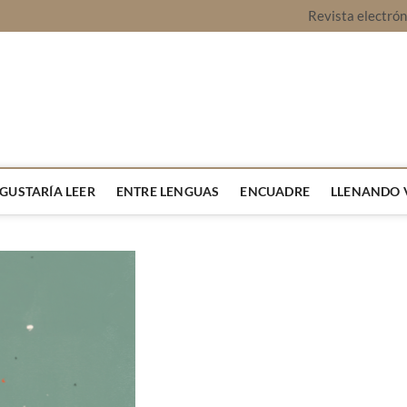
Revista electró
vista Montaje
URA Y OPINIÓN
 GUSTARÍA LEER
ENTRE LENGUAS
ENCUADRE
LLENANDO 