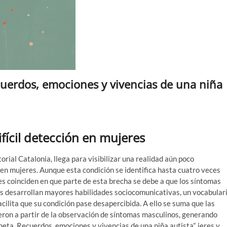
cuerdos, emociones y vivencias de una niña
ifícil detección en mujeres
torial Catalonia, llega para visibilizar una realidad aún poco
 en mujeres. Aunque esta condición se identifica hasta cuatro veces
es coinciden en que parte de esta brecha se debe a que los síntomas
as desarrollan mayores habilidades sociocomunicativas, un vocabular
cilita que su condición pase desapercibida. A ello se suma que las
ron a partir de la observación de síntomas masculinos, generando
neta. Recuerdos, emociones y vivencias de una niña autista”, jeres y