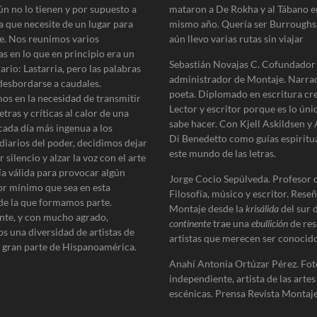
e
ún no lo tienen y por supuesto a
mataron a De Rokha y al Tábano e
n
a que necesite de un lugar para
mismo año. Quería ser Burroughs
t
e. Nos reunimos varios
aún llevo varias rutas sin viajar
e
as en lo que en principio era un
:
Sebastián Novajas C. Cofundador
erario: Lastarria, pero las palabras
administrador de Montaje. Narra
desbordarse a caudales.
poeta. Diplomado en escritura cre
os en la necesidad de transmitir
Lector y escritor porque es lo úni
etras y críticas al calor de una
sabe hacer. Con Kjell Askildsen y
cada día más ingenua a los
Di Benedetto como guías espiritu
diarios del poder, decidimos dejar
este mundo de las letras.
 silencio y alzar la voz con el arte
ía válida para provocar algún
Jorge Cocio Sepúlveda. Profesor 
r mínimo que sea en esta
Filosofía, músico y escritor. Reseñ
de la que formamos parte.
Montaje desde la
krisálida
del sur 
te, y con mucho agrado,
continente
trae una
ebullición
de res
s una diversidad de artistas de
artistas que merecen ser conocido
e gran parte de Hispanoamérica.
Anahí Antonia Ortúzar Pérez. Fot
independiente, artista de las artes
escénicas. Prensa Revista Montaje