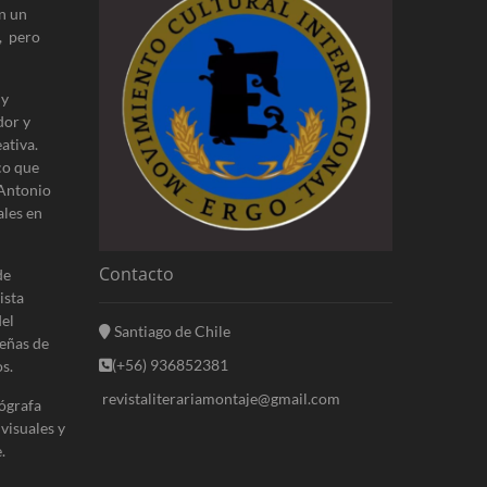
n un
, pero
 y
dor y
ativa.
co que
 Antonio
ales en
Contacto
de
ista
del
Santiago de Chile
eñas de
(+56) 936852381
s.
revistaliterariamontaje@gmail.com
ógrafa
 visuales y
.