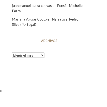
juan manuel parra cuevas
en
Poesía. Michelle
Parra
Mariana Aguiar Couto
en
Narrativa. Pedro
Silva (Portugal)
ARCHIVOS
A
r
c
h
i
v
o
io
s