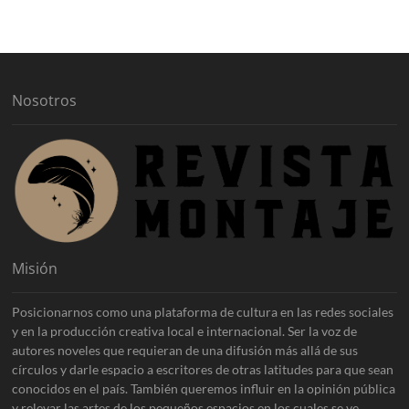
h
i
v
o
s
Nosotros
Misión
Posicionarnos como una plataforma de cultura en las redes sociales
y en la producción creativa local e internacional. Ser la voz de
autores noveles que requieran de una difusión más allá de sus
círculos y darle espacio a escritores de otras latitudes para que sean
conocidos en el país. También queremos influir en la opinión pública
y relevar las artes de los pequeños espacios en los cuales se ve