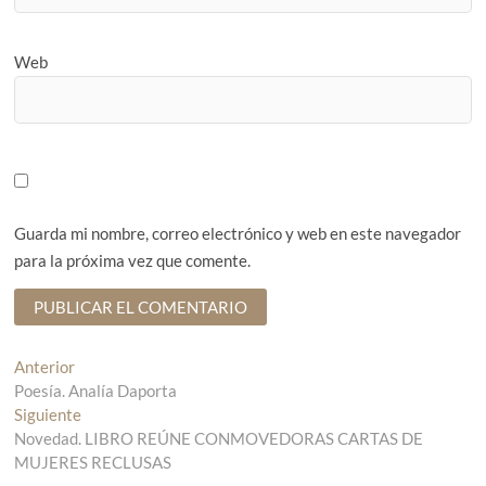
Web
Guarda mi nombre, correo electrónico y web en este navegador
para la próxima vez que comente.
N
Anterior
E
Poesía. Analía Daporta
n
a
Siguiente
t
E
v
Novedad. LIBRO REÚNE CONMOVEDORAS CARTAS DE
r
n
MUJERES RECLUSAS
a
t
e