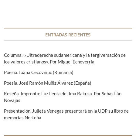
d
r
g
a
a
a
d
a
n
a
c
t
s
i
e
i
ENTRADAS RECIENTES
r
g
ó
i
u
n
o
i
Columna. ‹‹Ultraderecha sudamericana y la tergiversación de
r
e
los valores cristianos». Por Miguel Echeverría
d
:
n
e
Poesía. Ioana Cecovniuc (Rumanía)
t
e
e
Poesía. José Ramón Muñiz Álvarez (España)
:
n
Reseña. Impronta: Luz Lenta de Ilma Rakusa. Por Sebastián
Novajas
t
Presentación. Julieta Venegas presentará en la UDP su libro de
r
memorias Norteña
a
d