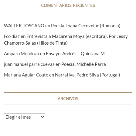
a
COMENTARIOS RECIENTES
s
WALTER TOSCANO
en
Poesía. Ioana Cecovniuc (Rumanía)
Fco diaz
en
Entrevista a Macarena Moya (escritora). Por Jessy
Chamorro-Salas (Hilos de Tinta)
Amparo Mendoza
en
Ensayo. Andrés I. Quintana M.
juan manuel parra cuevas
en
Poesía. Michelle Parra
Mariana Aguiar Couto
en
Narrativa. Pedro Silva (Portugal)
ARCHIVOS
A
r
c