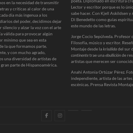
poeta. Diplomado en escritura cre
os en la necesidad de transmitir
Lector y escritor porque es lo úni
etras y críticas al calor de una
sabe hacer. Con Kjell Askildsen y
cada día más ingenua a los
Di Benedetto como guías espiritu
diarios del poder, decidimos dejar
este mundo de las letras.
 silencio y alzar la voz con el arte
ía válida para provocar algún
Jorge Cocio Sepúlveda. Profesor 
r mínimo que sea en esta
Filosofía, músico y escritor. Reseñ
de la que formamos parte.
Montaje desde la
krisálida
del sur 
te, y con mucho agrado,
continente
trae una
ebullición
de res
s una diversidad de artistas de
artistas que merecen ser conocido
e gran parte de Hispanoamérica.
Anahí Antonia Ortúzar Pérez. Fot
independiente, artista de las artes
escénicas. Prensa Revista Montaje
f
i
E
B
a
n
n
l