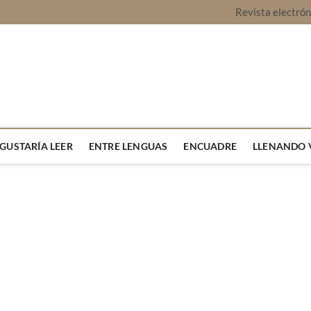
Revista electró
vista Montaje
URA Y OPINIÓN
 GUSTARÍA LEER
ENTRE LENGUAS
ENCUADRE
LLENANDO 