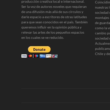
producción creativa local e internacional.
Coincidim
r
Ser la voz de autores noveles que requieran
nuestras l
de una difusión más allá de sus círculos y
a
sociedad 
darle espacio a escritores de otras latitudes
montajes 
d
para que sean conocidos en el país. También
de guardar
queremos influir en la opinión pública y
a
como la v
relevar las artes de los pequeños espacios
cambio po
s
en los cuales se ve reducido.
sociedad 
Actualmen
publicamo
Chile y d