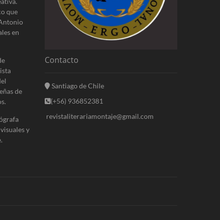
ativa.
co que
 Antonio
ales en
Contacto
de
ista
del
Santiago de Chile
eñas de
(+56) 936852381
s.
revistaliterariamontaje@gmail.com
ógrafa
 visuales y
.