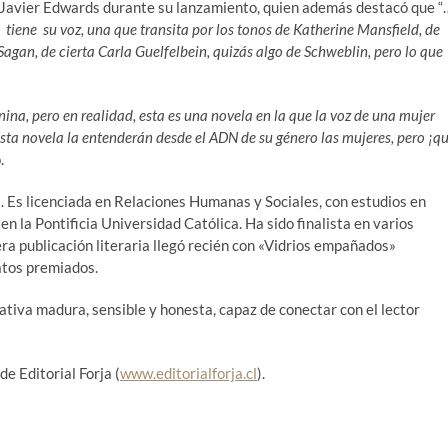
ió Javier Edwards durante su lanzamiento, quien además destacó que “
a tiene su voz, una que transita por los tonos de Katherine Mansfield, de
agan, de cierta Carla Guelfelbein, quizás algo de Schweblin, pero lo que
ina, pero en realidad, esta es una novela en la que la voz de una mujer
Esta novela la entenderán desde el ADN de su género las mujeres, pero ¡q
.
. Es licenciada en Relaciones Humanas y Sociales, con estudios en
 en la Pontificia Universidad Católica. Ha sido finalista en varios
a publicación literaria llegó recién con «Vidrios empañados»
latos premiados.
ativa madura, sensible y honesta, capaz de conectar con el lector
de Editorial Forja (
www.editorialforja.cl
).