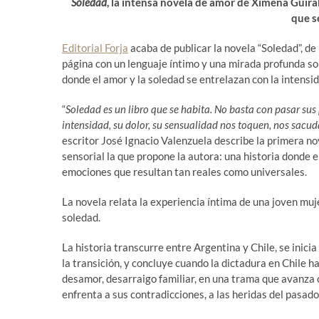
Soledad
, la intensa novela de amor de Ximena Güiral
que s
Editorial Forja
acaba de publicar la novela “Soledad”, de
página con un lenguaje íntimo y una mirada profunda sob
donde el amor y la soledad se entrelazan con la intensida
“
Soledad es un libro que se habita. No basta con pasar sus 
intensidad, su dolor, su sensualidad nos toquen, nos sacu
escritor José Ignacio Valenzuela describe la primera n
sensorial la que propone la autora: una historia donde 
emociones que resultan tan reales como universales.
La novela relata la experiencia íntima de una joven muje
soledad.
La historia transcurre entre Argentina y Chile, se inic
la transición, y concluye cuando la dictadura en Chile 
desamor, desarraigo familiar, en una trama que avanza c
enfrenta a sus contradicciones, a las heridas del pasad