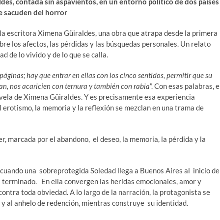
des, contada sin aspavientos, en un entorno político de dos países
e sacuden del horror
 la escritora Ximena Güiraldes, una obra que atrapa desde la primera
re los afectos, las pérdidas y las búsquedas personales. Un relato
d de lo vivido y de lo que se calla.
páginas; hay que entrar en ellas con los cinco sentidos, permitir que su
dan, nos acaricien con ternura y también con rabia
”. Con esas palabras, e
ovela de Ximena Güiraldes. Y es precisamente esa experiencia
el erotismo, la memoria y la reflexión se mezclan en una trama de
r, marcada por el abandono, el deseo, la memoria, la pérdida y la
ia cuando una sobreprotegida Soledad llega a Buenos Aires al inicio de
ha terminado. En ella convergen las heridas emocionales, amor y
ontra toda obviedad. A lo largo de la narración, la protagonista se
o y al anhelo de redención, mientras construye su identidad.