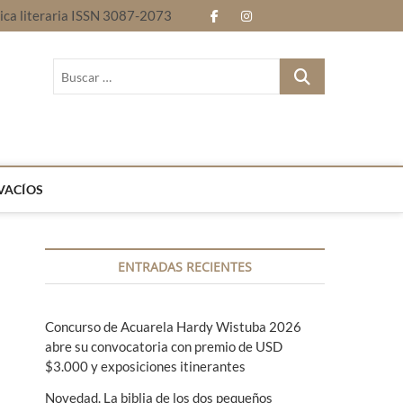
nica literaria ISSN 3087-2073
f
i
E
B
a
n
n
l
B
c
s
t
o
u
Revista electrónica literaria ISSN 3087-2073
s
e
t
r
g
c
b
a
e
a
r
o
g
l
…
VACÍOS
o
r
e
k
a
n
ENTRADAS RECIENTES
m
g
u
Concurso de Acuarela Hardy Wistuba 2026
a
abre su convocatoria con premio de USD
s
$3.000 y exposiciones itinerantes
Novedad. La biblia de los dos pequeños