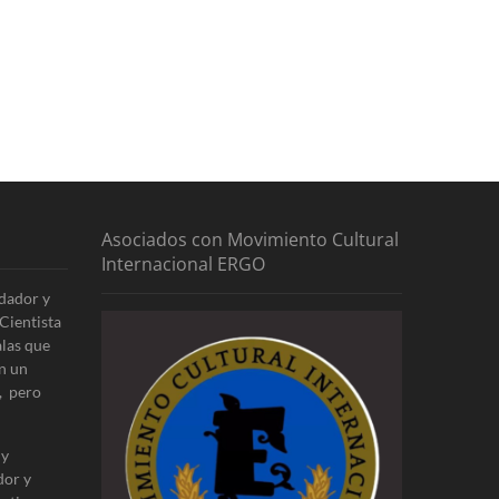
Asociados con Movimiento Cultural
Internacional ERGO
dador y
Cientista
alas que
n un
, pero
 y
dor y