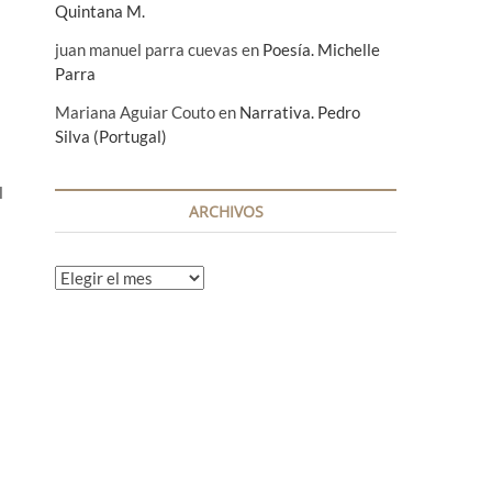
Quintana M.
juan manuel parra cuevas
en
Poesía. Michelle
Parra
Mariana Aguiar Couto
en
Narrativa. Pedro
Silva (Portugal)
l
ARCHIVOS
A
r
c
h
i
v
o
s