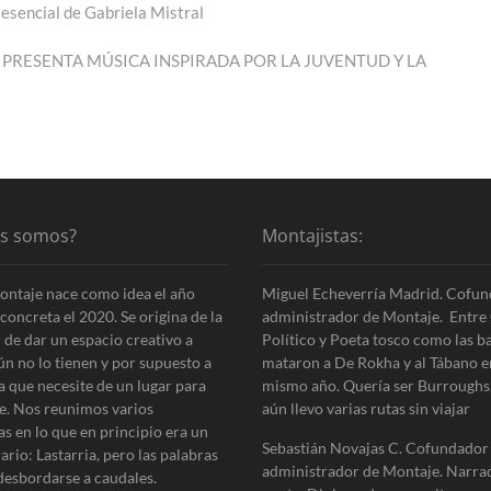
esencial de Gabriela Mistral
 PRESENTA MÚSICA INSPIRADA POR LA JUVENTUD Y LA
es somos?
Montajistas:
ontaje nace como idea el año
Miguel Echeverría Madrid. Cofun
concreta el 2020. Se origina de la
administrador de Montaje. Entre 
 de dar un espacio creativo a
Político y Poeta tosco como las b
ún no lo tienen y por supuesto a
mataron a De Rokha y al Tábano e
a que necesite de un lugar para
mismo año. Quería ser Burroughs
e. Nos reunimos varios
aún llevo varias rutas sin viajar
as en lo que en principio era un
Sebastián Novajas C. Cofundador
erario: Lastarria, pero las palabras
administrador de Montaje. Narra
desbordarse a caudales.