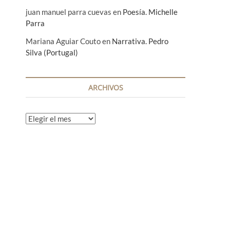
juan manuel parra cuevas
en
Poesía. Michelle
Parra
Mariana Aguiar Couto
en
Narrativa. Pedro
Silva (Portugal)
ARCHIVOS
A
r
c
h
i
v
o
s