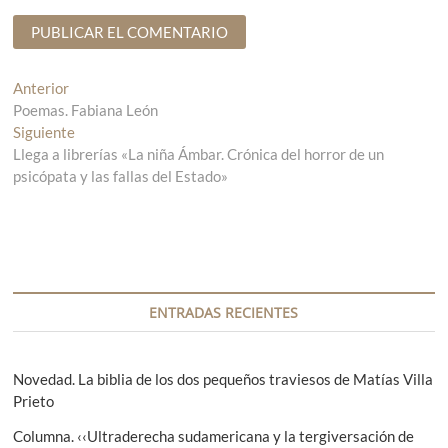
N
Anterior
E
Poemas. Fabiana León
n
a
Siguiente
t
E
v
Llega a librerías «La niña Ámbar. Crónica del horror de un
r
n
psicópata y las fallas del Estado»
a
t
e
d
r
g
a
a
a
d
a
n
a
c
t
s
i
e
i
ENTRADAS RECIENTES
r
g
ó
i
u
n
o
i
Novedad. La biblia de los dos pequeños traviesos de Matías Villa
r
e
Prieto
d
:
n
e
Columna. ‹‹Ultraderecha sudamericana y la tergiversación de
t