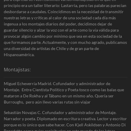
principio era un taller literario: Lastarria, pero las palabras parecían
desbordarse a caudales. Coincidimos en la necesidad de transmitir
nuestras letras y críticas al calor de una sociedad cada día más
ingenua a los montajes diarios del poder, decidimos dejar de
guardar silencio y alzar la voz con el arte como la vía válida para
provocar algún cambio por mínimo que sea en esta sociedad de la
que formamos parte. Actualmente, y con mucho agrado, publicamos
una diversidad de artistas de Chile y de gran parte de
Hispanoamérica.
Montajistas:
Miguel Echeverría Madrid. Cofundador y administrador de
Montaje. Entre Cientista Político y Poeta tosco como las balas que
mataron a De Rokha y al Tábano en un mismo año. Quería ser
Burroughs, pero aún llevo varias rutas sin viajar
Sebastián Novajas C. Cofundador y administrador de Montaje.
Narrador y poeta. Diplomado en escritura creativa. Lector y escritor
porque es lo único que sabe hacer. Con Kjell Askildsen y Antonio Di
Benedetto como guías espirituales en este mundo de las letras.