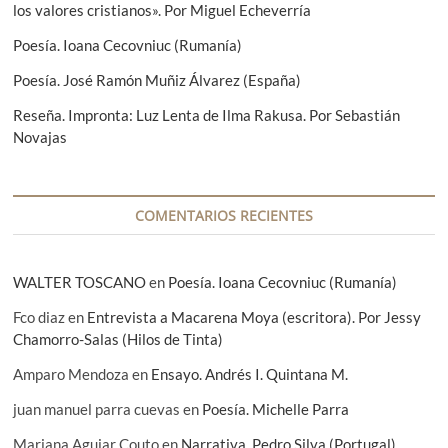
los valores cristianos». Por Miguel Echeverría
e
e
:
Poesía. Ioana Cecovniuc (Rumanía)
n
Poesía. José Ramón Muñiz Álvarez (España)
t
Reseña. Impronta: Luz Lenta de Ilma Rakusa. Por Sebastián
r
Novajas
a
d
a
COMENTARIOS RECIENTES
s
WALTER TOSCANO
en
Poesía. Ioana Cecovniuc (Rumanía)
Fco diaz
en
Entrevista a Macarena Moya (escritora). Por Jessy
Chamorro-Salas (Hilos de Tinta)
Amparo Mendoza
en
Ensayo. Andrés I. Quintana M.
juan manuel parra cuevas
en
Poesía. Michelle Parra
Mariana Aguiar Couto
en
Narrativa. Pedro Silva (Portugal)