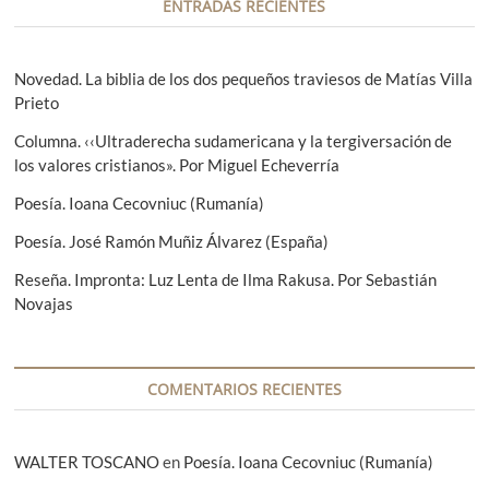
c
t
s
ENTRADAS RECIENTES
i
e
i
r
g
ó
i
u
Novedad. La biblia de los dos pequeños traviesos de Matías Villa
n
o
i
Prieto
r
e
d
Columna. ‹‹Ultraderecha sudamericana y la tergiversación de
:
n
e
los valores cristianos». Por Miguel Echeverría
t
e
e
Poesía. Ioana Cecovniuc (Rumanía)
:
n
Poesía. José Ramón Muñiz Álvarez (España)
t
Reseña. Impronta: Luz Lenta de Ilma Rakusa. Por Sebastián
Novajas
r
a
d
COMENTARIOS RECIENTES
a
s
WALTER TOSCANO
en
Poesía. Ioana Cecovniuc (Rumanía)