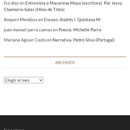
Fco diaz
en
Entrevista a Macarena Moya (escritora). Por Jessy
Chamorro-Salas (Hilos de Tinta)
Amparo Mendoza
en
Ensayo. Andrés I. Quintana M.
juan manuel parra cuevas
en
Poesía. Michelle Parra
Mariana Aguiar Couto
en
Narrativa. Pedro Silva (Portugal)
ARCHIVOS
A
r
c
h
i
v
o
s