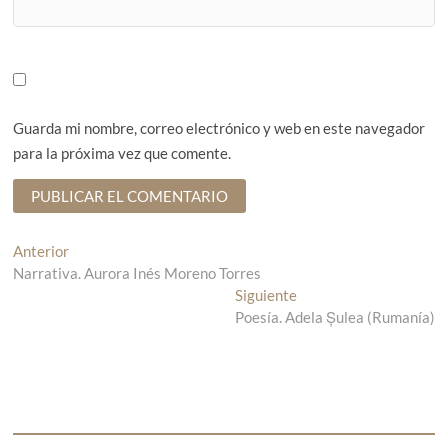
Guarda mi nombre, correo electrónico y web en este navegador
para la próxima vez que comente.
N
Anterior
E
Narrativa. Aurora Inés Moreno Torres
n
a
t
Siguiente
E
v
r
Poesía. Adela Șulea (Rumanía)
n
a
t
e
d
r
g
a
a
a
d
a
n
a