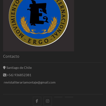
Contacto
Santiago de Chile
(+56) 936852381
revistaliterariamontaje@gmail.com
f
i
E
B