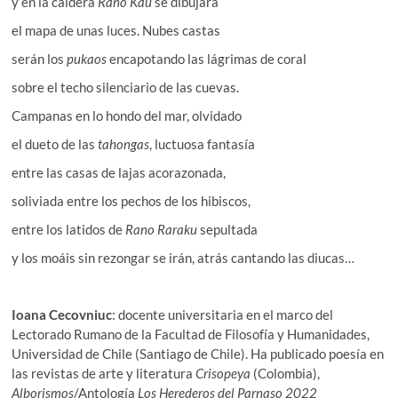
y en la caldera
Rano Kau
se dibujará
el mapa de unas luces. Nubes castas
serán los
pukaos
encapotando las lágrimas de coral
sobre el techo silenciario de las cuevas.
Campanas en lo hondo del mar, olvidado
el dueto de las
tahongas
, luctuosa fantasía
entre las casas de lajas acorazonada,
soliviada entre los pechos de los hibiscos,
entre los latidos de
Rano Raraku
sepultada
y los moáis sin rezongar se irán, atrás cantando las diucas…
Ioana Cecovniuc
: docente universitaria en el marco del
Lectorado Rumano de la Facultad de Filosofía y Humanidades,
Universidad de Chile (Santiago de Chile). Ha publicado poesía en
las revistas de arte y literatura
Crisopeya
(Colombia),
Alborismos
/Antología
Los Herederos del Parnaso 2022