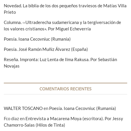
d
:
i
Novedad. La biblia de los dos pequeños traviesos de Matías Villa
e
e
Prieto
n
e
Columna. ‹‹Ultraderecha sudamericana y la tergiversación de
t
n
los valores cristianos». Por Miguel Echeverría
e
:
t
Poesía. Ioana Cecovniuc (Rumanía)
r
Poesía. José Ramón Muñiz Álvarez (España)
a
Reseña. Impronta: Luz Lenta de Ilma Rakusa. Por Sebastián
d
Novajas
a
s
COMENTARIOS RECIENTES
WALTER TOSCANO
en
Poesía. Ioana Cecovniuc (Rumanía)
Fco diaz
en
Entrevista a Macarena Moya (escritora). Por Jessy
Chamorro-Salas (Hilos de Tinta)