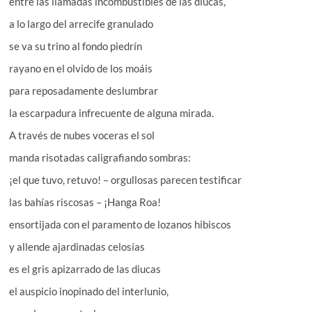
entre las llamadas incombustibles de las diucas,
a lo largo del arrecife granulado
se va su trino al fondo piedrín
rayano en el olvido de los moáis
para reposadamente deslumbrar
la escarpadura infrecuente de alguna mirada.
A través de nubes voceras el sol
manda risotadas caligrafiando sombras:
¡el que tuvo, retuvo! – orgullosas parecen testificar
las bahías riscosas – ¡Hanga Roa!
ensortijada con el paramento de lozanos hibiscos
y allende ajardinadas celosías
es el gris apizarrado de las diucas
el auspicio inopinado del interlunio,