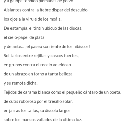
y a galope tendido plomadas de polvo.
Aislantes contra la fiebre dispar del descuido
los ojos a la virulé de los moáis.
De estampía, el tintín ubicuo de las diucas,
el cielo-papel de plata
y delante… ¡el paseo sonriente de los hibiscos!
Solitarios entre rejillas y cascos fuertes,
en grupos contra el recelo veleidoso
de un abrazo en torno a tanta belleza
y su remota dicha.
Tejidos de carama blanca como el pequeño cántaro de un poeta,
de cutis ruboroso por el tresillo solar,
en jarras los tallos, su díscolo largor
sobre los mansos vallados de la última luz.