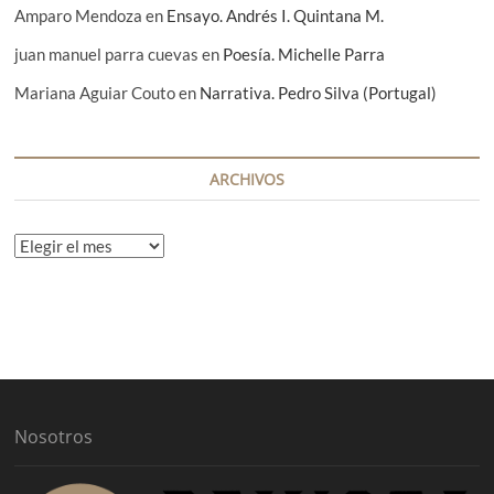
Amparo Mendoza
en
Ensayo. Andrés I. Quintana M.
juan manuel parra cuevas
en
Poesía. Michelle Parra
Mariana Aguiar Couto
en
Narrativa. Pedro Silva (Portugal)
ARCHIVOS
A
r
c
h
i
v
o
s
Nosotros