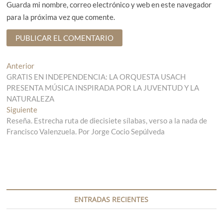
Guarda mi nombre, correo electrónico y web en este navegador
para la próxima vez que comente.
N
Anterior
E
GRATIS EN INDEPENDENCIA: LA ORQUESTA USACH
n
a
PRESENTA MÚSICA INSPIRADA POR LA JUVENTUD Y LA
t
v
NATURALEZA
r
Siguiente
a
E
e
Reseña. Estrecha ruta de diecisiete sílabas, verso a la nada de
d
n
g
Francisco Valenzuela. Por Jorge Cocio Sepúlveda
a
t
a
r
a
n
a
c
t
d
i
e
a
r
s
ó
i
i
ENTRADAS RECIENTES
n
o
g
r
u