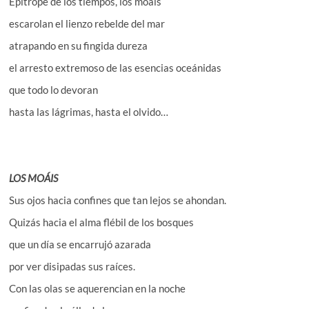
Epítrope de los tiempos, los moáis
escarolan el lienzo rebelde del mar
atrapando en su fingida dureza
el arresto extremoso de las esencias oceánidas
que todo lo devoran
hasta las lágrimas, hasta el olvido…
LOS MOÁIS
Sus ojos hacia confines que tan lejos se ahondan.
Quizás hacia el alma flébil de los bosques
que un día se encarrujó azarada
por ver disipadas sus raíces.
Con las olas se aquerencian en la noche