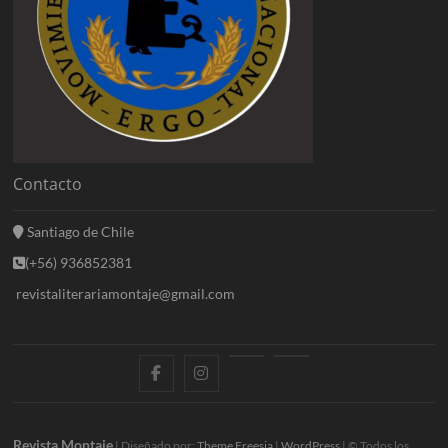
Contacto
Santiago de Chile
(+56) 936852381
revistaliterariamontaje@gmail.com
f
i
E
B
a
n
n
l
c
s
t
o
Revista Montaje
| Diseñado por:
Theme Freesia
|
WordPress
| © Todos los