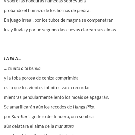
y sobre las honduras húmedas sobrevuela
probando el humazo de los hornos de piedra.
En juego irreal, por los tubos de magma se compenetran
luz y lluvia y por un segundo las cuevas clarean sus almas…
LA ISLA…
…
te pito o te henua
y la toba porosa de ceniza comprimida
es lo que los vientos infinitos van a recordar
mientras pendularmente lento los moáis se apagarán.
Se amarillearán aún los recodos de
Hanga Piko
,
por
Kari-Kari
, ignífero desfiladero, una sombra
aún delatará el alma de la
manutara