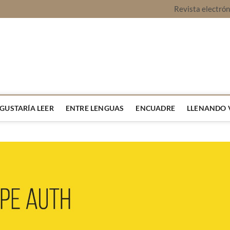
Revista electró
vista Montaje
URA Y OPINIÓN
 GUSTARÍA LEER
ENTRE LENGUAS
ENCUADRE
LLENANDO 