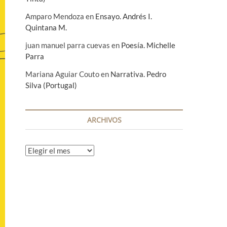
Amparo Mendoza
en
Ensayo. Andrés I.
Quintana M.
juan manuel parra cuevas
en
Poesía. Michelle
Parra
Mariana Aguiar Couto
en
Narrativa. Pedro
Silva (Portugal)
ARCHIVOS
A
r
c
h
i
v
o