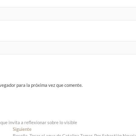
vegador para la próxima vez que comente.
invita a reflexionar sobre lo visible
Siguiente
E
Reseña. Tocar el agua de Catalina Tamar. Por Sebastián Novaj
n