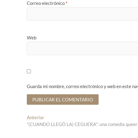
Correo electrónico
*
Web
Guarda mi nombre, correo electrónico y web en este na
N
Anterior
E
“(CUANDO LLEGÓ LA) CEGUERA”: una comedia queer que 
n
a
t
r