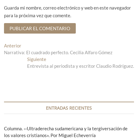
Guarda mi nombre, correo electrónico y web en este navegador
para la próxima vez que comente.
N
Anterior
E
Narrativa: El cuadrado perfecto. Cecilia Alfaro Gómez
n
a
t
Siguiente
E
v
r
Entrevista al periodista y escritor Claudio Rodríguez.
n
a
t
e
d
r
g
a
a
a
d
a
n
a
c
t
s
ENTRADAS RECIENTES
i
e
i
r
g
ó
i
u
Columna. ‹‹Ultraderecha sudamericana y la tergiversación de
n
o
i
los valores cristianos». Por Miguel Echeverría