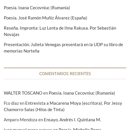
r
e
d
Poesía. Ioana Cecovniuc (Rumanía)
:
n
e
t
Poesía. José Ramón Muñiz Álvarez (España)
e
e
Reseña. Impronta: Luz Lenta de Ilma Rakusa. Por Sebastián
:
n
Novajas
t
Presentación. Julieta Venegas presentará en la UDP su libro de
memorias Norteña
r
a
d
COMENTARIOS RECIENTES
a
s
WALTER TOSCANO
en
Poesía. Ioana Cecovniuc (Rumanía)
Fco diaz
en
Entrevista a Macarena Moya (escritora). Por Jessy
Chamorro-Salas (Hilos de Tinta)
Amparo Mendoza
en
Ensayo. Andrés I. Quintana M.
juan manuel parra cuevas
en
Poesía. Michelle Parra