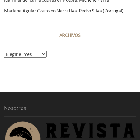
Mariana Aguiar Couto
en
Narrativa. Pedro Silva (Portugal)
ARCHIVOS
A
r
c
h
i
v
o
s
Nosotros