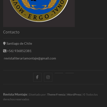
Contacto
Santiago de Chile
(+56) 936852381
revistaliterariamontaje@gmail.com
f
i
E
B
a
n
n
l
c
s
t
o
Revista Montaje
| Diseñado por:
Theme Freesia
|
WordPress
| © Todos los
derechos reservados
e
t
r
g