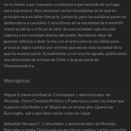
no lo tienen y por supuesto a cualquiera que necesite de un lugar
para expresarse. Nos reunimos varios montajistas en lo que en
principio era un taller literario: Lastarria, pero las palabras parecían
desbordarse a caudales. Coincidimos en la necesidad de transmitir
nuestras letras y críticas al calor de una sociedad cada día más
ingenua a los montajes diarios del poder, decidimos dejar de
guardar silencio y alzar la voz con el arte como la vía válida para
provocar algún cambio por mínimo que sea en esta sociedad de la
que formamos parte. Actualmente, y con mucho agrado, publicamos
una diversidad de artistas de Chile y de gran parte de
Hispanoamérica.
Montajistas:
Miguel Echeverría Madrid. Cofundador y administrador de
Montaje. Entre Cientista Político y Poeta tosco como las balas que
mataron a De Rokha y al Tábano en un mismo año. Quería ser
Burroughs, pero aún llevo varias rutas sin viajar
Sebastián Novajas C. Cofundador y administrador de Montaje.
Narrador y poeta. Diplomado en escritura creativa. Lector y escritor