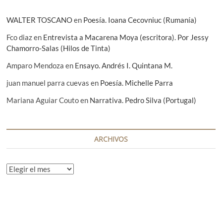
s
WALTER TOSCANO
en
Poesía. Ioana Cecovniuc (Rumanía)
Fco diaz
en
Entrevista a Macarena Moya (escritora). Por Jessy
Chamorro-Salas (Hilos de Tinta)
Amparo Mendoza
en
Ensayo. Andrés I. Quintana M.
juan manuel parra cuevas
en
Poesía. Michelle Parra
Mariana Aguiar Couto
en
Narrativa. Pedro Silva (Portugal)
ARCHIVOS
A
r
c
h
i