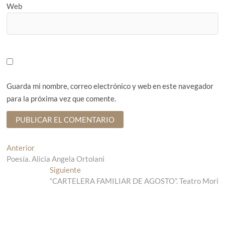
Web
Guarda mi nombre, correo electrónico y web en este navegador
para la próxima vez que comente.
N
Anterior
E
Poesía. Alicia Angela Ortolani
n
a
t
Siguiente
E
v
r
“CARTELERA FAMILIAR DE AGOSTO”. Teatro Mori
n
a
t
e
d
r
g
a
a
a
d