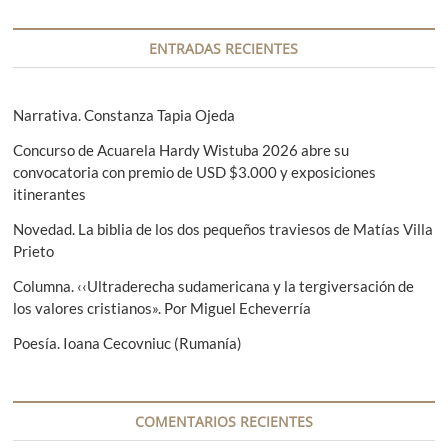
a
n
a
c
t
s
ENTRADAS RECIENTES
i
e
i
r
g
ó
i
u
Narrativa. Constanza Tapia Ojeda
n
o
i
Concurso de Acuarela Hardy Wistuba 2026 abre su
r
e
d
convocatoria con premio de USD $3.000 y exposiciones
:
n
e
itinerantes
t
e
e
Novedad. La biblia de los dos pequeños traviesos de Matías Villa
:
Prieto
n
Columna. ‹‹Ultraderecha sudamericana y la tergiversación de
t
los valores cristianos». Por Miguel Echeverría
r
Poesía. Ioana Cecovniuc (Rumanía)
a
d
a
COMENTARIOS RECIENTES