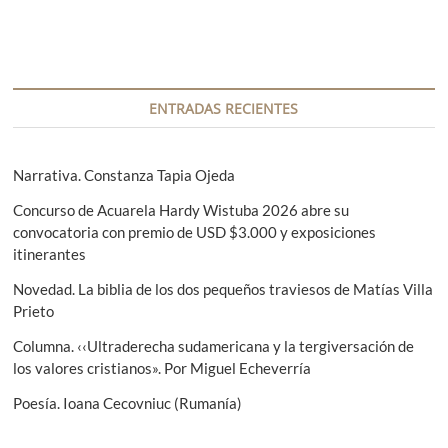
g
a
r
a
a
a
n
d
c
t
a
i
e
s
ENTRADAS RECIENTES
r
i
ó
i
g
n
o
u
Narrativa. Constanza Tapia Ojeda
r
i
d
Concurso de Acuarela Hardy Wistuba 2026 abre su
:
e
e
convocatoria con premio de USD $3.000 y exposiciones
n
itinerantes
t
e
e
Novedad. La biblia de los dos pequeños traviesos de Matías Villa
n
:
Prieto
t
Columna. ‹‹Ultraderecha sudamericana y la tergiversación de
r
los valores cristianos». Por Miguel Echeverría
a
Poesía. Ioana Cecovniuc (Rumanía)
d