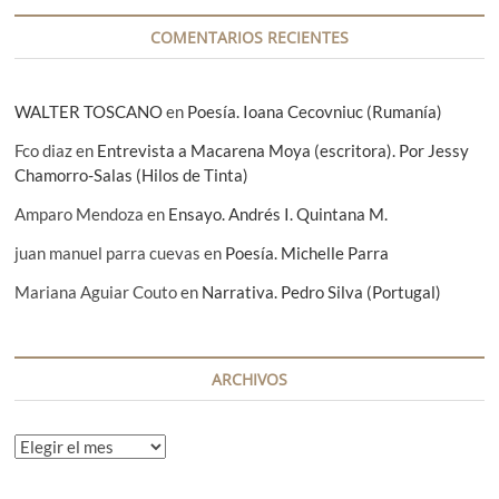
a
COMENTARIOS RECIENTES
s
WALTER TOSCANO
en
Poesía. Ioana Cecovniuc (Rumanía)
Fco diaz
en
Entrevista a Macarena Moya (escritora). Por Jessy
Chamorro-Salas (Hilos de Tinta)
Amparo Mendoza
en
Ensayo. Andrés I. Quintana M.
juan manuel parra cuevas
en
Poesía. Michelle Parra
Mariana Aguiar Couto
en
Narrativa. Pedro Silva (Portugal)
ARCHIVOS
A
r
c