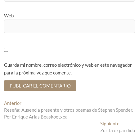
Web
Guarda mi nombre, correo electrónico y web en este navegador
para la próxima vez que comente.
N
Anterior
E
Reseña: Ausencia presente y otros poemas de Stephen Spender.
n
a
Por Enrique Arias Beaskoetxea
t
v
r
Siguiente
E
a
Zurita expandido
n
e
d
t