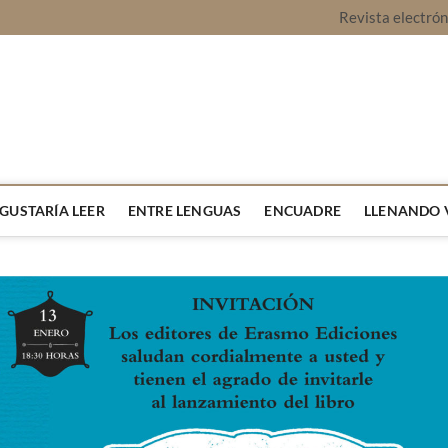
Revista electró
vista Montaje
URA Y OPINIÓN
 GUSTARÍA LEER
ENTRE LENGUAS
ENCUADRE
LLENANDO 