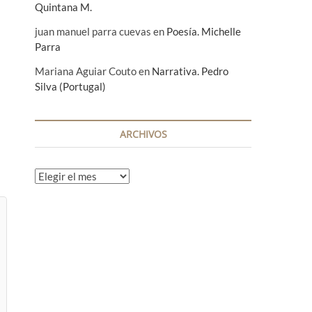
Quintana M.
juan manuel parra cuevas
en
Poesía. Michelle
Parra
Mariana Aguiar Couto
en
Narrativa. Pedro
Silva (Portugal)
ARCHIVOS
A
r
c
h
i
v
o
s