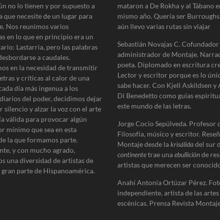
e
ún no lo tienen y por supuesto a
mataron a De Rokha y al Tábano e
n
a que necesite de un lugar para
mismo año. Quería ser Burroughs
t
e. Nos reunimos varios
aún llevo varias rutas sin viajar
e
as en lo que en principio era un
:
Sebastián Novajas C. Cofundador
erario: Lastarria, pero las palabras
administrador de Montaje. Narra
desbordarse a caudales.
poeta. Diplomado en escritura cre
os en la necesidad de transmitir
Lector y escritor porque es lo úni
etras y críticas al calor de una
sabe hacer. Con Kjell Askildsen y
cada día más ingenua a los
Di Benedetto como guías espiritu
diarios del poder, decidimos dejar
este mundo de las letras.
 silencio y alzar la voz con el arte
ía válida para provocar algún
Jorge Cocio Sepúlveda. Profesor 
r mínimo que sea en esta
Filosofía, músico y escritor. Reseñ
de la que formamos parte.
Montaje desde la
krisálida
del sur 
te, y con mucho agrado,
continente
trae una
ebullición
de res
s una diversidad de artistas de
artistas que merecen ser conocido
e gran parte de Hispanoamérica.
Anahí Antonia Ortúzar Pérez. Fot
independiente, artista de las artes
escénicas. Prensa Revista Montaje