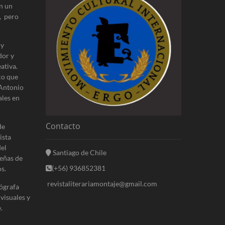
n un
, pero
 y
dor y
ativa.
co que
 Antonio
ales en
Contacto
de
ista
del
Santiago de Chile
eñas de
(+56) 936852381
s.
revistaliterariamontaje@gmail.com
ógrafa
 visuales y
.