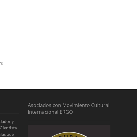
rs
Asociados con Movimiento Cultural
Internacional ERGO
dador y
Cientista
alas que