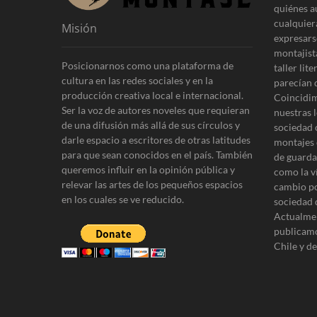
r
d
quiénes a
:
cualquier
Misión
e
expresars
e
montajist
Posicionarnos como una plataforma de
taller lit
n
cultura en las redes sociales y en la
parecían 
producción creativa local e internacional.
t
Coincidim
Ser la voz de autores noveles que requieran
nuestras l
r
de una difusión más allá de sus círculos y
sociedad 
darle espacio a escritores de otras latitudes
a
montajes 
para que sean conocidos en el país. También
de guardar
d
queremos influir en la opinión pública y
como la v
relevar las artes de los pequeños espacios
a
cambio po
en los cuales se ve reducido.
sociedad 
s
Actualmen
publicamo
Chile y d