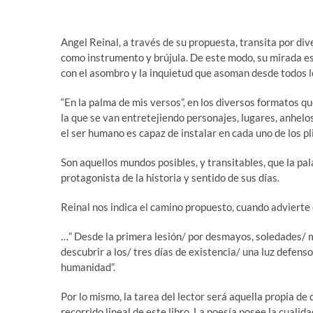
Angel Reinal, a través de su propuesta, transita por div
como instrumento y brújula. De este modo, su mirada es
con el asombro y la inquietud que asoman desde todos lo
“En la palma de mis versos”, en los diversos formatos 
la que se van entretejiendo personajes, lugares, anhel
el ser humano es capaz de instalar en cada uno de los pl
Son aquellos mundos posibles, y transitables, que la pal
protagonista de la historia y sentido de sus días.
Reinal nos indica el camino propuesto, cuando advierte 
…” Desde la primera lesión/ por desmayos, soledades/ m
descubrir a los/ tres días de existencia/ una luz defen
humanidad”.
Por lo mismo, la tarea del lector será aquella propia de
recorrido lineal de este libro. La poesía posee la cuali